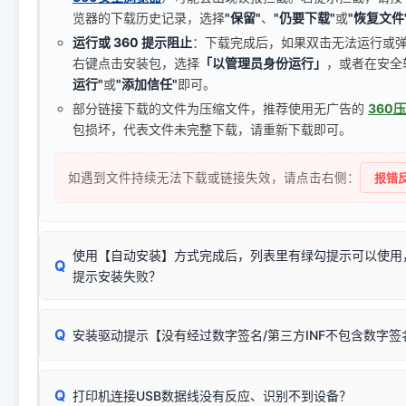
览器的下载历史记录，选择
"保留"
、
"仍要下载"
或
"恢复文件
运行或 360 提示阻止
：下载完成后，如果双击无法运行或
右键点击安装包，选择
「以管理员身份运行」
，或者在安全
运行"
或
"添加信任"
即可。
部分链接下载的文件为压缩文件，推荐使用无广告的
360
包损坏，代表文件未完整下载，请重新下载即可。
如遇到文件持续无法下载或链接失效，请点击右侧：
报错反
使用【自动安装】方式完成后，列表里有绿勾提示可以使用
Q
提示安装失败？
无需担心，这是正常现象。
Q
安装驱动提示【没有经过数字签名/第三方INF不包含数字
由于本站驱动包集成了32位和64位驱动，自动安装程序在运
数，并只安装与系统相匹配的那一部分：
Windows较新版本系统强制校验驱动的安全数字签名。部分
Q
往往会弹出此类提示。
打印机连接USB数据线没有反应、识别不到设备？
：代表与您当
✔ 可以使用了