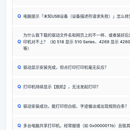
动已安装成功。
🛡️ 本站驱动均经过严格签名。但由于微软系统安全限制，
部
请对照本站安装器左侧的图示进行排查：
：代表与本机系
✘ 安装失败
系统（如 Win10/Win11 最新版）已彻底不再识别老旧驱动的
Q
电脑提示「未知USB设备（设备描述符请求失败）」怎么修
首先确认打印机电源已开启，USB数据线两端已完全插紧；
（被自动跳过），并不影响正
致安装失败。请尝试以下方案：
若使用的是台式机，请优先插到电脑机箱的
后置原生USB接
结论：只要窗口里出现了任意一
出现该报错说明电脑读取不到打印机硬件信息。这通常和驱动
该报错是因为老款打印机官方使用的是旧版签名，新版 Win10/W
供电不足极易导致识别失败）；
窗口去打印测试即可。
为什么我下载的驱动文件名和网页上的不一样、或者装好后
查硬件连接：
容，而非文件安全性问题。
排除线材松动后，可尝试更换一条USB数据线，或在设备管
Q
印机对不上？（如 518 显示 510 Series、4269 显示 4260
将USB数据线两端全部拔下，重新插紧；
临时解决方案：
关闭系统驱动强制签名完整步骤
安装完成后可打印Windows系统测试页确认连通，参考：
如何打
硬件改动】刷新硬件列表。
等）
台式电脑请务必插在机箱后置USB插口，切勿使用前置插口
页图文教程
（提醒：此方式仅在安装老款驱动时临时开启，日常正常使用无需
关闭打印机电源，等待约5秒后重新开机，让系统重新握手
🟢 放心：这是正常匹配的官方驱动，通常可以顺利安装与
验。）
Q
驱动显示安装完成，但点打印打印机毫无反应？
尝试更换一条带双磁环屏蔽的优质打印线，劣质或老化的线
这是打印机行业普遍采用的**官方命名规则**。因为品牌商在
因。
配置稍有不同，但内部核心芯片和打印功能基本一致**的几十
建议通过简易自检，快速划分排查范围：
系列"。
若进行上述操作后依然无效，可能为打印机主板接口故障。详
Q
打印机持续显示【脱机】，无法发起打印？
观察打印机指示灯：
🟢 绿灯常亮
通常代表机器处于正常
USB设备简易修复教程
为了提高开发和维护效率，官方只会为该系列发布**一套通用的
或
🟡 黄灯
闪烁/常亮，一般表示缺纸、卡纸或耗材未能
时，通常会采用这个系列中的**基础款型号**，或者在尾部加
简单尝试：关闭打印机电源，重启电脑，重新插拔机箱后置原
识。
Q
进行简易复印测试（限一体机）：掀开扫描仪盖板，原稿朝
驱动安装成功，能打印但白纸、字迹偏淡或出现规则白条？
进入系统打印队列，点击顶部「打印机」菜单，检查并
取消
按下带有复印标识
的按键测试。
机」
选项；
此现象通常与驱动无关，大多为耗材或硬件故障，请优先进行机
✅ 复印正常 = 打印机硬件良好。故障通常出在电脑驱动、
📌 行业常见典型例子（它们共用同一个官方驱动包）：
若打印任务堆积卡死，可尝试使用本站免费工具箱，一键修
Q
断：
多台电脑共享打印机，经常报错（如 0x0000011b）且极
上；
惠普 (HP)