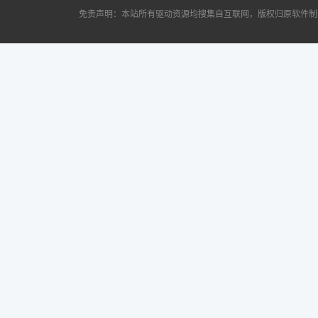
免责声明：本站所有驱动资源均搜集自互联网，版权归原软件制