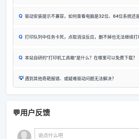
完整图文修复指导：
打印机显示脱机一键修复教程
❌ 复印无反应/打印白纸 = 打印机本身存在硬件故障。重
机身自检或复印同样不正常：激光机可能碳粉耗尽、硒鼓寿
：
HP Smart Tank 511、515、516、518
等属于同系列
Windows安全补丁更新后，极易导致局域网USB共享模式下报错 `0
系售后或商家。
能墨盒干涸、喷头堵塞。
显示为
HP Smart Tank 510 Series
.
Q
频繁脱机。
驱动安装提示不兼容，如何查看电脑是32位、64位系统还是
分步排查方案：
驱动装好无法打印完整排查方案
机身单独测试一切正常，唯独电脑打印时出现异常：需重新检测 
：
HP DeskJet 2131、2132、2138
等属于同系列，官方
✅ 建议首先自查：打印机本身是否支持WiFi/无线或有线
试页、端口或驱动配置。
为
HP DeskJet 2130 Series
.
式最稳定）
在键盘上同时按下
+
Win
P
Q
爱普生 (Epson)
打印队列中任务卡死，点取消没反应，删不掉也无法继续打
一键打开系统属性，即可查看
如果您需要选购更换硒鼓或墨盒等，可点击右侧链接查看。微薄
检查机身背面，是否配有 RJ45 网络接口；
：
Epson L4266、L4268、L4269
等属于同系列，官方
型。
于本站服务器租用与工具箱的维护。
检查操作面板上是否有类似无线/WiFi的图标或按键；
为
Epson L4260 Series
.
当发送了错误的打印指令、想删
您也可以使用本站自研的
【打
Q
本站自研的"打印机工具箱"是什么？在哪里可以免费下载？
查看高性价比耗材 ＞
打印机具体型号后缀若带有
佳能 (Canon)
W / DN / WiFi
，通常代表具备
得等好久才有反应挺浪费时间的
在左下角"系统信息"一栏中，
：
Canon G3820、G3821、G3860
等属于同系列，官
若打印机本身带有网口/WiFi，请直接将其配置为网络打印模
到当前的操作系统版本以及系
💡 推荐使用工具箱一键清理：
这是本站自研开发的**绿色、免安装、无广告维护小工具**，
为
Canon G3020 Series
.
USB局域网共享方案。
💡
下载并打开本站自研的
【打印
疑难操作：
遇到其他奇葩报错、或疑难驱动问题无法解决？
详细图文指南：
如何查看自己电
三星 (Samsung)
进入左侧
「安装维护」
菜单；
共享报错完整修复教程：
0x0000011b报错手工解决办法
一键重启打印服务，清除各种顽固卡死、无法删除的打印队
您可以将您遇到的问题反馈给我们。请务必附带：
打印机完整型
：
Samsung SCX-3401、3405
等属于同系列，官方驱
在系统工具模块下，点击
【清
智能扫描并查看打印机当前的真实硬件端口；
⚠️ ARM架构笔记本提醒：若您的电脑是搭载骁龙处理器的超薄本、Su
遇到故障时的具体报错弹窗截图
。
Samsung SCX-3400 Series
.
（备选方案）通过"网络打印共享器"硬件可直接将传统USB打印
件将自动安全停止后台服务、
Windows ARM 系统设备，普通的 X86/X64 驱动将无法
新手免输命令行，一键呼出各种系统底层打印设置。
印机，多电脑连接不求人、不受补丁影响。
新启动打印引擎，一键彻底解
门的 ARM 专用驱动。普通电脑用户请忽略本条。
💬用户反馈
💡 这种情况特别多，这里不一一列举。
📬 统一反馈邮箱：
dyjqd@qq.com
官方免费下载入口：
https://www.dyjqd.com/api/down.htm
查看打印共享服务器 ＞
打印机工具箱下载地址：
（工具箱全面支持 Win7/8/10/11，终身免费，没有任何隐藏收费
https://www.dyjqd.com/ap
我们会有专人定期查收并整理高频疑难解答，感谢您的支持与厚爱
💡 通俗类比：
这就好比 iPhone 15、iPhone 15 Pro 外
说点什么吧
系统时，下载的都是同一个统称为"iOS 17"的安装包。这里的 510 Se