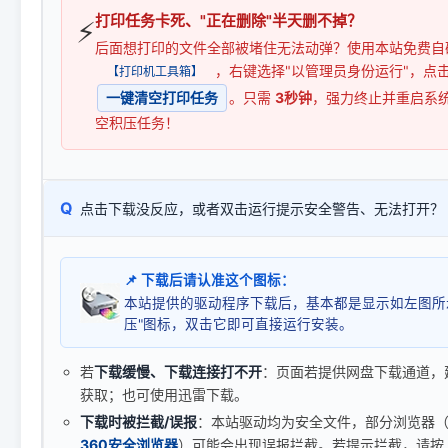
打印任务卡死、"正在删除"半天删不掉？
⚡
后面想打印的文件全部被堵住无法动弹？使用本站免费自
，右键选择"以管理员身份运行"，点
【打印机工具箱】
一键清空打印任务
。只需
3秒钟
，强力终止并重启系
空积压任务！
Q
点击下载没反应，或者双击运行提示安全警告、无法打开？
📌 下载后请认准这个图标：
本站提供的驱动程序下载后，基本都是显示如左图所
压"图标，双击它即可直接运行安装。
若
下载缓慢、下载连接打不开
：页面若提供网盘下载通道，
获取；也可使用迅雷下载。
下载时被拦截/误报
：本站驱动均为安全文件，部分浏览器（如 C
360安全浏览器
）可能会出现误报拦截。若提示拦截，请按