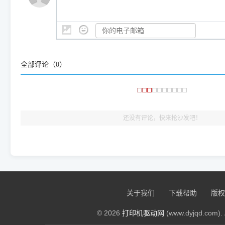
是它们共享的"系统"。
👨‍💻 站长有话说：
咱几乎每天都在远程帮网友安装各种打印机驱动。本站提供的驱
频使用的，要是驱动有错或者不能用，站长每天帮人装机时早就
大家反馈的问题也会及时验证修复，大家完全可以放心下载。
全部评论（
0
）
🎯 检验标准：只要驱动顺利装完，设备管理器内没有黄色感叹
出纸，就说明已经完美兼容，无需纠结显示名称上的细微差别
还没有评论，快来抢沙发吧！
关于我们
下载帮助
版权
© 2026
打印机驱动网
(www.dyjqd.com). 