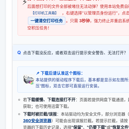
⚡
后面想打印的文件全部被堵住无法动弹？使用本站免费自
，右键选择"以管理员身份运行"，点
【打印机工具箱】
一键清空打印任务
。只需
3秒钟
，强力终止并重启系
空积压任务！
Q
点击下载没反应，或者双击运行提示安全警告、无法打开？
📌 下载后请认准这个图标：
本站提供的驱动程序下载后，基本都是显示如左图所
压"图标，双击它即可直接运行安装。
若
下载缓慢、下载连接打不开
：页面若提供网盘下载通道，
获取；也可使用迅雷下载。
下载时被拦截/误报
：本站驱动均为安全文件，部分浏览器（如 C
360安全浏览器
）可能会出现误报拦截。若提示拦截，请按
览器的下载历史记录，选择
"保留"
、
"仍要下载"
或
"恢复文件