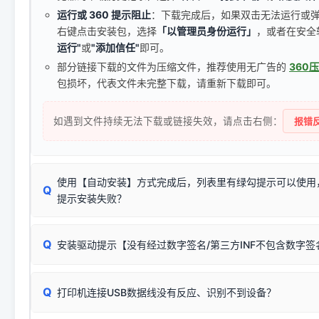
运行或 360 提示阻止
：下载完成后，如果双击无法运行或
右键点击安装包，选择
「以管理员身份运行」
，或者在安全
运行"
或
"添加信任"
即可。
部分链接下载的文件为压缩文件，推荐使用无广告的
360
包损坏，代表文件未完整下载，请重新下载即可。
如遇到文件持续无法下载或链接失效，请点击右侧：
报错反
使用【自动安装】方式完成后，列表里有绿勾提示可以使用
Q
提示安装失败？
无需担心，这是正常现象。
Q
安装驱动提示【没有经过数字签名/第三方INF不包含数字
由于本站驱动包集成了32位和64位驱动，自动安装程序在运
数，并只安装与系统相匹配的那一部分：
Windows较新版本系统强制校验驱动的安全数字签名。部分
Q
往往会弹出此类提示。
打印机连接USB数据线没有反应、识别不到设备？
：代表与您当
✔ 可以使用了
动已安装成功。
🛡️ 本站驱动均经过严格签名。但由于微软系统安全限制，
部