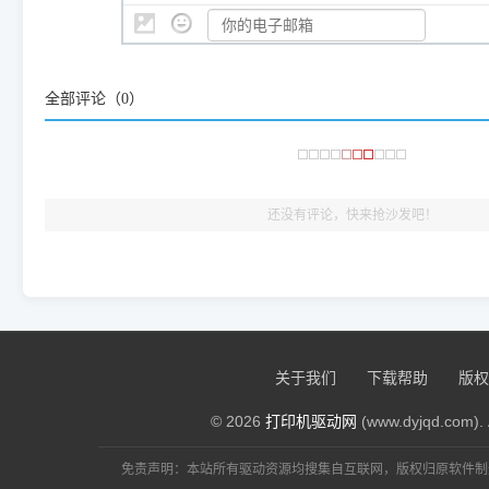
👨‍💻 站长有话说：
咱几乎每天都在远程帮网友安装各种打印机驱动。本站提供的驱
频使用的，要是驱动有错或者不能用，站长每天帮人装机时早就
全部评论（
0
）
大家反馈的问题也会及时验证修复，大家完全可以放心下载。
🎯 检验标准：只要驱动顺利装完，设备管理器内没有黄色感叹
出纸，就说明已经完美兼容，无需纠结显示名称上的细微差别
还没有评论，快来抢沙发吧！
关于我们
下载帮助
版权
© 2026
打印机驱动网
(www.dyjqd.com). 
免责声明：本站所有驱动资源均搜集自互联网，版权归原软件制