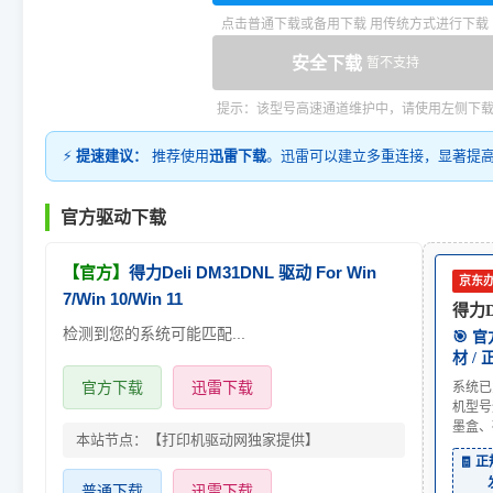
点击普通下载或备用下载 用传统方式进行下载
安全下载
暂不支持
提示：该型号高速通道维护中，请使用左侧下
⚡
提速建议：
推荐使用
迅雷下载
。迅雷可以建立多重连接，显著提
官方驱动下载
【官方】
得力Deli DM31DNL 驱动 For Win
京东
7/Win 10/Win 11
得力D
检测到您的系统可能匹配...
🎯 
材 /
官方下载
迅雷下载
系统已
机型号
墨盒、
本站节点：【打印机驱动网独家提供】
🧾 
普通下载
迅雷下载