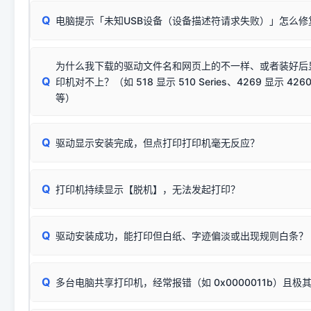
请对照本站安装器左侧的图示进行排查：
：代表与本机系
✘ 安装失败
系统（如 Win10/Win11 最新版）已彻底不再识别老旧驱动的
Q
电脑提示「未知USB设备（设备描述符请求失败）」怎么修
首先确认打印机电源已开启，USB数据线两端已完全插紧；
（被自动跳过），并不影响正
致安装失败。请尝试以下方案：
若使用的是台式机，请优先插到电脑机箱的
后置原生USB接
结论：只要窗口里出现了任意一
出现该报错说明电脑读取不到打印机硬件信息。这通常和驱动
该报错是因为老款打印机官方使用的是旧版签名，新版 Win10/W
供电不足极易导致识别失败）；
窗口去打印测试即可。
为什么我下载的驱动文件名和网页上的不一样、或者装好后
查硬件连接：
容，而非文件安全性问题。
排除线材松动后，可尝试更换一条USB数据线，或在设备管
Q
印机对不上？（如 518 显示 510 Series、4269 显示 4260
将USB数据线两端全部拔下，重新插紧；
临时解决方案：
关闭系统驱动强制签名完整步骤
安装完成后可打印Windows系统测试页确认连通，参考：
如何打
硬件改动】刷新硬件列表。
等）
台式电脑请务必插在机箱后置USB插口，切勿使用前置插口
页图文教程
（提醒：此方式仅在安装老款驱动时临时开启，日常正常使用无需
关闭打印机电源，等待约5秒后重新开机，让系统重新握手
🟢 放心：这是正常匹配的官方驱动，通常可以顺利安装与
验。）
Q
驱动显示安装完成，但点打印打印机毫无反应？
尝试更换一条带双磁环屏蔽的优质打印线，劣质或老化的线
这是打印机行业普遍采用的**官方命名规则**。因为品牌商在
因。
配置稍有不同，但内部核心芯片和打印功能基本一致**的几十
建议通过简易自检，快速划分排查范围：
系列"。
若进行上述操作后依然无效，可能为打印机主板接口故障。详
Q
打印机持续显示【脱机】，无法发起打印？
观察打印机指示灯：
🟢 绿灯常亮
通常代表机器处于正常
USB设备简易修复教程
为了提高开发和维护效率，官方只会为该系列发布**一套通用的
或
🟡 黄灯
闪烁/常亮，一般表示缺纸、卡纸或耗材未能
时，通常会采用这个系列中的**基础款型号**，或者在尾部加
简单尝试：关闭打印机电源，重启电脑，重新插拔机箱后置原
识。
Q
进行简易复印测试（限一体机）：掀开扫描仪盖板，原稿朝
驱动安装成功，能打印但白纸、字迹偏淡或出现规则白条？
进入系统打印队列，点击顶部「打印机」菜单，检查并
取消
按下带有复印标识
的按键测试。
机」
选项；
此现象通常与驱动无关，大多为耗材或硬件故障，请优先进行机
✅ 复印正常 = 打印机硬件良好。故障通常出在电脑驱动、
📌 行业常见典型例子（它们共用同一个官方驱动包）：
若打印任务堆积卡死，可尝试使用本站免费工具箱，一键修
Q
断：
多台电脑共享打印机，经常报错（如 0x0000011b）且极
上；
惠普 (HP)
完整图文修复指导：
打印机显示脱机一键修复教程
❌ 复印无反应/打印白纸 = 打印机本身存在硬件故障。重
机身自检或复印同样不正常：激光机可能碳粉耗尽、硒鼓寿