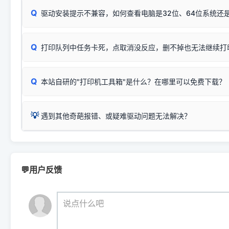
：
HP Smart Tank 511、515、516、518
等属于同系列
Windows安全补丁更新后，极易导致局域网USB共享模式下报错 `0
系售后或商家。
能墨盒干涸、喷头堵塞。
显示为
HP Smart Tank 510 Series
.
Q
频繁脱机。
驱动安装提示不兼容，如何查看电脑是32位、64位系统还是
分步排查方案：
驱动装好无法打印完整排查方案
机身单独测试一切正常，唯独电脑打印时出现异常：需重新检测 
：
HP DeskJet 2131、2132、2138
等属于同系列，官方
✅ 建议首先自查：打印机本身是否支持WiFi/无线或有线
试页、端口或驱动配置。
为
HP DeskJet 2130 Series
.
式最稳定）
在键盘上同时按下
+
Win
P
Q
爱普生 (Epson)
打印队列中任务卡死，点取消没反应，删不掉也无法继续打
一键打开系统属性，即可查看
如果您需要选购更换硒鼓或墨盒等，可点击右侧链接查看。微薄
检查机身背面，是否配有 RJ45 网络接口；
：
Epson L4266、L4268、L4269
等属于同系列，官方
型。
于本站服务器租用与工具箱的维护。
检查操作面板上是否有类似无线/WiFi的图标或按键；
为
Epson L4260 Series
.
当发送了错误的打印指令、想删
您也可以使用本站自研的
【打
Q
本站自研的"打印机工具箱"是什么？在哪里可以免费下载？
查看高性价比耗材 ＞
打印机具体型号后缀若带有
佳能 (Canon)
W / DN / WiFi
，通常代表具备
得等好久才有反应挺浪费时间的
在左下角"系统信息"一栏中，
：
Canon G3820、G3821、G3860
等属于同系列，官
若打印机本身带有网口/WiFi，请直接将其配置为网络打印模
到当前的操作系统版本以及系
💡 推荐使用工具箱一键清理：
这是本站自研开发的**绿色、免安装、无广告维护小工具**，
为
Canon G3020 Series
.
USB局域网共享方案。
💡
下载并打开本站自研的
【打印
疑难操作：
遇到其他奇葩报错、或疑难驱动问题无法解决？
详细图文指南：
如何查看自己电
三星 (Samsung)
进入左侧
「安装维护」
菜单；
共享报错完整修复教程：
0x0000011b报错手工解决办法
一键重启打印服务，清除各种顽固卡死、无法删除的打印队
您可以将您遇到的问题反馈给我们。请务必附带：
打印机完整型
：
Samsung SCX-3401、3405
等属于同系列，官方驱
在系统工具模块下，点击
【清
智能扫描并查看打印机当前的真实硬件端口；
⚠️ ARM架构笔记本提醒：若您的电脑是搭载骁龙处理器的超薄本、Su
遇到故障时的具体报错弹窗截图
。
Samsung SCX-3400 Series
.
（备选方案）通过"网络打印共享器"硬件可直接将传统USB打印
件将自动安全停止后台服务、
Windows ARM 系统设备，普通的 X86/X64 驱动将无法
新手免输命令行，一键呼出各种系统底层打印设置。
印机，多电脑连接不求人、不受补丁影响。
新启动打印引擎，一键彻底解
门的 ARM 专用驱动。普通电脑用户请忽略本条。
💬用户反馈
💡 这种情况特别多，这里不一一列举。
📬 统一反馈邮箱：
dyjqd@qq.com
官方免费下载入口：
https://www.dyjqd.com/api/down.htm
查看打印共享服务器 ＞
打印机工具箱下载地址：
（工具箱全面支持 Win7/8/10/11，终身免费，没有任何隐藏收费
https://www.dyjqd.com/ap
我们会有专人定期查收并整理高频疑难解答，感谢您的支持与厚爱
💡 通俗类比：
这就好比 iPhone 15、iPhone 15 Pro 外
说点什么吧
系统时，下载的都是同一个统称为"iOS 17"的安装包。这里的 510 Se
是它们共享的"系统"。