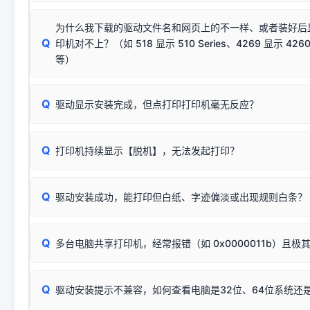
若使用的是台式机，请优先插到电脑机箱的
后置原生USB接
结论：只要窗口里出现了任意一
出现该报错说明电脑读取不到打印机硬件信息。这通常和驱动
该报错是因为老款打印机官方使用的是旧版签名，新版 Win10/W
供电不足极易导致识别失败）；
窗口去打印测试即可。
为什么我下载的驱动文件名和网页上的不一样、或者装好后
查硬件连接：
容，而非文件安全性问题。
排除线材松动后，可尝试更换一条USB数据线，或在设备管
Q
印机对不上？（如 518 显示 510 Series、4269 显示 4260
将USB数据线两端全部拔下，重新插紧；
临时解决方案：
关闭系统驱动强制签名完整步骤
安装完成后可打印Windows系统测试页确认连通，参考：
如何打
硬件改动】刷新硬件列表。
等）
台式电脑请务必插在机箱后置USB插口，切勿使用前置插口
页图文教程
（提醒：此方式仅在安装老款驱动时临时开启，日常正常使用无需
关闭打印机电源，等待约5秒后重新开机，让系统重新握手
🟢 放心：这是正常匹配的官方驱动，通常可以顺利安装与
验。）
Q
驱动显示安装完成，但点打印打印机毫无反应？
尝试更换一条带双磁环屏蔽的优质打印线，劣质或老化的线
这是打印机行业普遍采用的**官方命名规则**。因为品牌商在
因。
配置稍有不同，但内部核心芯片和打印功能基本一致**的几十
建议通过简易自检，快速划分排查范围：
系列"。
若进行上述操作后依然无效，可能为打印机主板接口故障。详
Q
打印机持续显示【脱机】，无法发起打印？
观察打印机指示灯：
🟢 绿灯常亮
通常代表机器处于正常
USB设备简易修复教程
为了提高开发和维护效率，官方只会为该系列发布**一套通用的
或
🟡 黄灯
闪烁/常亮，一般表示缺纸、卡纸或耗材未能
时，通常会采用这个系列中的**基础款型号**，或者在尾部加
简单尝试：关闭打印机电源，重启电脑，重新插拔机箱后置原
识。
Q
进行简易复印测试（限一体机）：掀开扫描仪盖板，原稿朝
驱动安装成功，能打印但白纸、字迹偏淡或出现规则白条？
进入系统打印队列，点击顶部「打印机」菜单，检查并
取消
按下带有复印标识
的按键测试。
机」
选项；
此现象通常与驱动无关，大多为耗材或硬件故障，请优先进行机
✅ 复印正常 = 打印机硬件良好。故障通常出在电脑驱动、
📌 行业常见典型例子（它们共用同一个官方驱动包）：
若打印任务堆积卡死，可尝试使用本站免费工具箱，一键修
Q
断：
多台电脑共享打印机，经常报错（如 0x0000011b）且极
上；
惠普 (HP)
完整图文修复指导：
打印机显示脱机一键修复教程
❌ 复印无反应/打印白纸 = 打印机本身存在硬件故障。重
机身自检或复印同样不正常：激光机可能碳粉耗尽、硒鼓寿
：
HP Smart Tank 511、515、516、518
等属于同系列
Windows安全补丁更新后，极易导致局域网USB共享模式下报错 `0
系售后或商家。
能墨盒干涸、喷头堵塞。
显示为
HP Smart Tank 510 Series
.
Q
频繁脱机。
驱动安装提示不兼容，如何查看电脑是32位、64位系统还是
分步排查方案：
驱动装好无法打印完整排查方案
机身单独测试一切正常，唯独电脑打印时出现异常：需重新检测 
：
HP DeskJet 2131、2132、2138
等属于同系列，官方