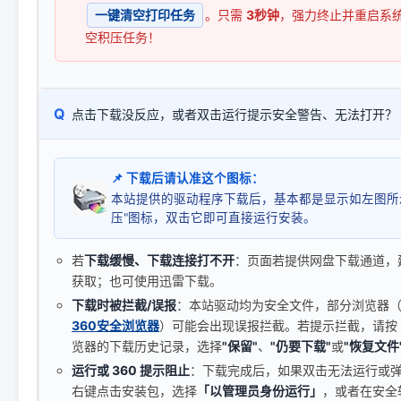
一键清空打印任务
。只需
3秒钟
，强力终止并重启系
空积压任务！
Q
点击下载没反应，或者双击运行提示安全警告、无法打开？
📌 下载后请认准这个图标：
本站提供的驱动程序下载后，基本都是显示如左图所
压"图标，双击它即可直接运行安装。
若
下载缓慢、下载连接打不开
：页面若提供网盘下载通道，
获取；也可使用迅雷下载。
下载时被拦截/误报
：本站驱动均为安全文件，部分浏览器（如 C
360安全浏览器
）可能会出现误报拦截。若提示拦截，请按
览器的下载历史记录，选择
"保留"
、
"仍要下载"
或
"恢复文件
运行或 360 提示阻止
：下载完成后，如果双击无法运行或
右键点击安装包，选择
「以管理员身份运行」
，或者在安全