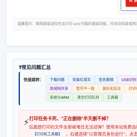
🛒
温馨提示：精简版驱动仅包含打印 and 扫描的基础功能，可自动安装或
常见问题汇总
快速跳转：
下载问题
安装红绿叉
签名报错
USB识别
局域网共享
型号不一致
装好无反应
打印
系统与ARM
清空打印队列
工具箱
打印任务卡死、"正在删除"半天删不掉？
⚡
后面想打印的文件全部被堵住无法动弹？使用本站免费自
，右键选择"以管理员身份运行"，点
【打印机工具箱】