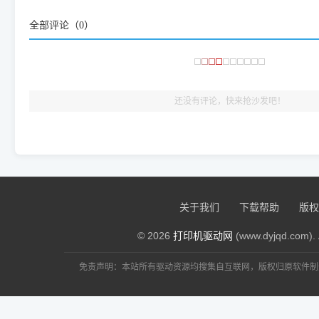
频使用的，要是驱动有错或者不能用，站长每天帮人装机时早就
全部评论（
0
）
大家反馈的问题也会及时验证修复，大家完全可以放心下载。
🎯 检验标准：只要驱动顺利装完，设备管理器内没有黄色感叹
出纸，就说明已经完美兼容，无需纠结显示名称上的细微差别
还没有评论，快来抢沙发吧！
关于我们
下载帮助
版权
© 2026
打印机驱动网
(www.dyjqd.com). 
免责声明：本站所有驱动资源均搜集自互联网，版权归原软件制