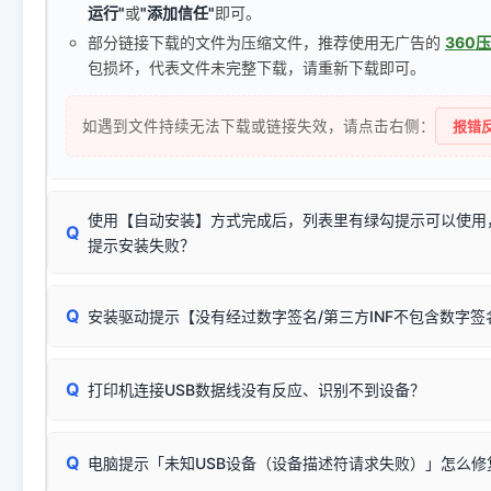
运行"
或
"添加信任"
即可。
部分链接下载的文件为压缩文件，推荐使用无广告的
360
包损坏，代表文件未完整下载，请重新下载即可。
如遇到文件持续无法下载或链接失效，请点击右侧：
报错反
使用【自动安装】方式完成后，列表里有绿勾提示可以使用
Q
提示安装失败？
无需担心，这是正常现象。
Q
安装驱动提示【没有经过数字签名/第三方INF不包含数字
由于本站驱动包集成了32位和64位驱动，自动安装程序在运
数，并只安装与系统相匹配的那一部分：
Windows较新版本系统强制校验驱动的安全数字签名。部分
Q
往往会弹出此类提示。
打印机连接USB数据线没有反应、识别不到设备？
：代表与您当
✔ 可以使用了
动已安装成功。
🛡️ 本站驱动均经过严格签名。但由于微软系统安全限制，
部
请对照本站安装器左侧的图示进行排查：
：代表与本机系
✘ 安装失败
系统（如 Win10/Win11 最新版）已彻底不再识别老旧驱动的
Q
电脑提示「未知USB设备（设备描述符请求失败）」怎么修
首先确认打印机电源已开启，USB数据线两端已完全插紧；
（被自动跳过），并不影响正
致安装失败。请尝试以下方案：