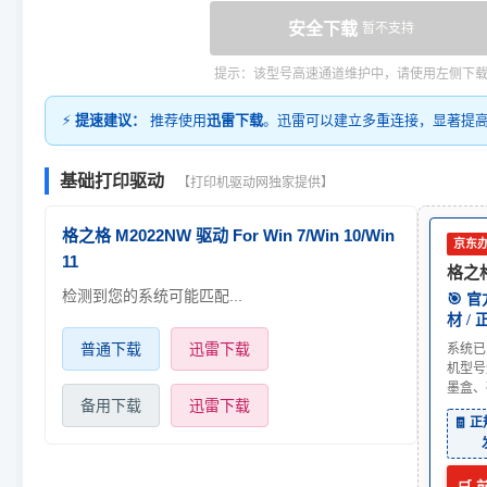
安全下载
暂不支持
提示：该型号高速通道维护中，请使用左侧下
⚡
提速建议：
推荐使用
迅雷下载
。迅雷可以建立多重连接，显著提
基础打印驱动
【打印机驱动网独家提供】
格之格 M2022NW 驱动 For Win 7/Win 10/Win
京东
11
格之格
检测到您的系统可能匹配...
🎯 
材 /
普通下载
迅雷下载
系统已
机型号
墨盒、
备用下载
迅雷下载
🧾 