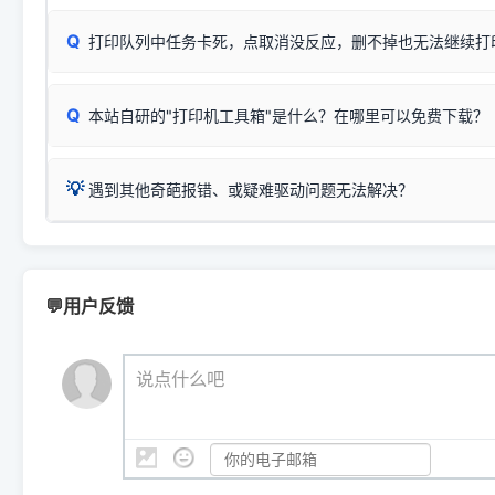
✅ 建议首先自查：打印机本身是否支持WiFi/无线或有线
试页、端口或驱动配置。
为
HP DeskJet 2130 Series
.
式最稳定）
在键盘上同时按下
+
Win
P
Q
爱普生 (Epson)
打印队列中任务卡死，点取消没反应，删不掉也无法继续打
一键打开系统属性，即可查看
如果您需要选购更换硒鼓或墨盒等，可点击右侧链接查看。微薄
检查机身背面，是否配有 RJ45 网络接口；
：
Epson L4266、L4268、L4269
等属于同系列，官方
型。
于本站服务器租用与工具箱的维护。
检查操作面板上是否有类似无线/WiFi的图标或按键；
为
Epson L4260 Series
.
当发送了错误的打印指令、想删
您也可以使用本站自研的
【打
Q
本站自研的"打印机工具箱"是什么？在哪里可以免费下载？
查看高性价比耗材 ＞
打印机具体型号后缀若带有
佳能 (Canon)
W / DN / WiFi
，通常代表具备
得等好久才有反应挺浪费时间的
在左下角"系统信息"一栏中，
：
Canon G3820、G3821、G3860
等属于同系列，官
若打印机本身带有网口/WiFi，请直接将其配置为网络打印模
到当前的操作系统版本以及系
💡 推荐使用工具箱一键清理：
这是本站自研开发的**绿色、免安装、无广告维护小工具**，
为
Canon G3020 Series
.
USB局域网共享方案。
💡
下载并打开本站自研的
【打印
疑难操作：
遇到其他奇葩报错、或疑难驱动问题无法解决？
详细图文指南：
如何查看自己电
三星 (Samsung)
进入左侧
「安装维护」
菜单；
共享报错完整修复教程：
0x0000011b报错手工解决办法
一键重启打印服务，清除各种顽固卡死、无法删除的打印队
您可以将您遇到的问题反馈给我们。请务必附带：
打印机完整型
：
Samsung SCX-3401、3405
等属于同系列，官方驱
在系统工具模块下，点击
【清
智能扫描并查看打印机当前的真实硬件端口；
⚠️ ARM架构笔记本提醒：若您的电脑是搭载骁龙处理器的超薄本、Su
遇到故障时的具体报错弹窗截图
。
Samsung SCX-3400 Series
.
（备选方案）通过"网络打印共享器"硬件可直接将传统USB打印
件将自动安全停止后台服务、
Windows ARM 系统设备，普通的 X86/X64 驱动将无法
新手免输命令行，一键呼出各种系统底层打印设置。
印机，多电脑连接不求人、不受补丁影响。
新启动打印引擎，一键彻底解
门的 ARM 专用驱动。普通电脑用户请忽略本条。
💬用户反馈
💡 这种情况特别多，这里不一一列举。
📬 统一反馈邮箱：
dyjqd@qq.com
官方免费下载入口：
https://www.dyjqd.com/api/down.htm
查看打印共享服务器 ＞
打印机工具箱下载地址：
（工具箱全面支持 Win7/8/10/11，终身免费，没有任何隐藏收费
https://www.dyjqd.com/ap
我们会有专人定期查收并整理高频疑难解答，感谢您的支持与厚爱
💡 通俗类比：
这就好比 iPhone 15、iPhone 15 Pro 外
说点什么吧
系统时，下载的都是同一个统称为"iOS 17"的安装包。这里的 510 Se
是它们共享的"系统"。
👨‍💻 站长有话说：
咱几乎每天都在远程帮网友安装各种打印机驱动。本站提供的驱