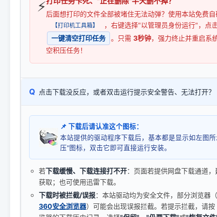
打印任务卡死、"正在删除"半天删不掉？
⚡
后面想打印的文件全部被堵住无法动弹？使用本站免费自
，右键选择"以管理员身份运行"，点
【打印机工具箱】
一键清空打印任务
。只需
3秒钟
，强力终止并重启系
空积压任务！
Q
点击下载没反应，或者双击运行提示安全警告、无法打开？
📌 下载后请认准这个图标：
本站提供的驱动程序下载后，基本都是显示如左图所
压"图标，双击它即可直接运行安装。
若
下载缓慢、下载连接打不开
：页面若提供网盘下载通道，
获取；也可使用迅雷下载。
下载时被拦截/误报
：本站驱动均为安全文件，部分浏览器（如 C
360安全浏览器
）可能会出现误报拦截。若提示拦截，请按