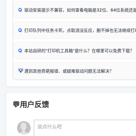
：
HP Smart Tank 511、515、516、518
等属于同系列
Windows安全补丁更新后，极易导致局域网USB共享模式下报错 `0
系售后或商家。
能墨盒干涸、喷头堵塞。
显示为
HP Smart Tank 510 Series
.
Q
频繁脱机。
驱动安装提示不兼容，如何查看电脑是32位、64位系统还是
分步排查方案：
驱动装好无法打印完整排查方案
机身单独测试一切正常，唯独电脑打印时出现异常：需重新检测 
：
HP DeskJet 2131、2132、2138
等属于同系列，官方
✅ 建议首先自查：打印机本身是否支持WiFi/无线或有线
试页、端口或驱动配置。
为
HP DeskJet 2130 Series
.
式最稳定）
在键盘上同时按下
+
Win
P
Q
爱普生 (Epson)
打印队列中任务卡死，点取消没反应，删不掉也无法继续打
一键打开系统属性，即可查看
如果您需要选购更换硒鼓或墨盒等，可点击右侧链接查看。微薄
检查机身背面，是否配有 RJ45 网络接口；
：
Epson L4266、L4268、L4269
等属于同系列，官方
型。
于本站服务器租用与工具箱的维护。
检查操作面板上是否有类似无线/WiFi的图标或按键；
为
Epson L4260 Series
.
当发送了错误的打印指令、想删
您也可以使用本站自研的
【打
Q
本站自研的"打印机工具箱"是什么？在哪里可以免费下载？
查看高性价比耗材 ＞
打印机具体型号后缀若带有
佳能 (Canon)
W / DN / WiFi
，通常代表具备
得等好久才有反应挺浪费时间的
在左下角"系统信息"一栏中，
：
Canon G3820、G3821、G3860
等属于同系列，官
若打印机本身带有网口/WiFi，请直接将其配置为网络打印模
到当前的操作系统版本以及系
💡 推荐使用工具箱一键清理：
这是本站自研开发的**绿色、免安装、无广告维护小工具**，
为
Canon G3020 Series
.
USB局域网共享方案。
💡
下载并打开本站自研的
【打印
疑难操作：
遇到其他奇葩报错、或疑难驱动问题无法解决？
详细图文指南：
如何查看自己电
三星 (Samsung)
进入左侧
「安装维护」
菜单；
共享报错完整修复教程：
0x0000011b报错手工解决办法
一键重启打印服务，清除各种顽固卡死、无法删除的打印队
您可以将您遇到的问题反馈给我们。请务必附带：
打印机完整型
：
Samsung SCX-3401、3405
等属于同系列，官方驱
在系统工具模块下，点击
【清
智能扫描并查看打印机当前的真实硬件端口；
⚠️ ARM架构笔记本提醒：若您的电脑是搭载骁龙处理器的超薄本、Su
遇到故障时的具体报错弹窗截图
。
Samsung SCX-3400 Series
.
（备选方案）通过"网络打印共享器"硬件可直接将传统USB打印
件将自动安全停止后台服务、
Windows ARM 系统设备，普通的 X86/X64 驱动将无法
新手免输命令行，一键呼出各种系统底层打印设置。
印机，多电脑连接不求人、不受补丁影响。
新启动打印引擎，一键彻底解
门的 ARM 专用驱动。普通电脑用户请忽略本条。
💬用户反馈
💡 这种情况特别多，这里不一一列举。
📬 统一反馈邮箱：
dyjqd@qq.com
官方免费下载入口：
https://www.dyjqd.com/api/down.htm
查看打印共享服务器 ＞
打印机工具箱下载地址：
（工具箱全面支持 Win7/8/10/11，终身免费，没有任何隐藏收费
https://www.dyjqd.com/ap
我们会有专人定期查收并整理高频疑难解答，感谢您的支持与厚爱
💡 通俗类比：
这就好比 iPhone 15、iPhone 15 Pro 外
说点什么吧
系统时，下载的都是同一个统称为"iOS 17"的安装包。这里的 510 Se