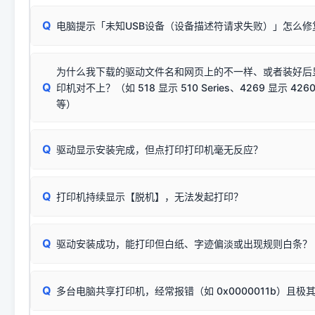
🛡️ 本站驱动均经过严格签名。但由于微软系统安全限制，
部
请对照本站安装器左侧的图示进行排查：
：代表与本机系
✘ 安装失败
系统（如 Win10/Win11 最新版）已彻底不再识别老旧驱动的
Q
电脑提示「未知USB设备（设备描述符请求失败）」怎么修
首先确认打印机电源已开启，USB数据线两端已完全插紧；
（被自动跳过），并不影响正
致安装失败。请尝试以下方案：
若使用的是台式机，请优先插到电脑机箱的
后置原生USB接
结论：只要窗口里出现了任意一
出现该报错说明电脑读取不到打印机硬件信息。这通常和驱动
该报错是因为老款打印机官方使用的是旧版签名，新版 Win10/W
供电不足极易导致识别失败）；
窗口去打印测试即可。
为什么我下载的驱动文件名和网页上的不一样、或者装好后
查硬件连接：
容，而非文件安全性问题。
排除线材松动后，可尝试更换一条USB数据线，或在设备管
Q
印机对不上？（如 518 显示 510 Series、4269 显示 4260
将USB数据线两端全部拔下，重新插紧；
临时解决方案：
关闭系统驱动强制签名完整步骤
安装完成后可打印Windows系统测试页确认连通，参考：
如何打
硬件改动】刷新硬件列表。
等）
台式电脑请务必插在机箱后置USB插口，切勿使用前置插口
页图文教程
（提醒：此方式仅在安装老款驱动时临时开启，日常正常使用无需
关闭打印机电源，等待约5秒后重新开机，让系统重新握手
🟢 放心：这是正常匹配的官方驱动，通常可以顺利安装与
验。）
Q
驱动显示安装完成，但点打印打印机毫无反应？
尝试更换一条带双磁环屏蔽的优质打印线，劣质或老化的线
这是打印机行业普遍采用的**官方命名规则**。因为品牌商在
因。
配置稍有不同，但内部核心芯片和打印功能基本一致**的几十
建议通过简易自检，快速划分排查范围：
系列"。
若进行上述操作后依然无效，可能为打印机主板接口故障。详
Q
打印机持续显示【脱机】，无法发起打印？
观察打印机指示灯：
🟢 绿灯常亮
通常代表机器处于正常
USB设备简易修复教程
为了提高开发和维护效率，官方只会为该系列发布**一套通用的
或
🟡 黄灯
闪烁/常亮，一般表示缺纸、卡纸或耗材未能
时，通常会采用这个系列中的**基础款型号**，或者在尾部加
简单尝试：关闭打印机电源，重启电脑，重新插拔机箱后置原
识。
Q
进行简易复印测试（限一体机）：掀开扫描仪盖板，原稿朝
驱动安装成功，能打印但白纸、字迹偏淡或出现规则白条？
进入系统打印队列，点击顶部「打印机」菜单，检查并
取消
按下带有复印标识
的按键测试。
机」
选项；
此现象通常与驱动无关，大多为耗材或硬件故障，请优先进行机
✅ 复印正常 = 打印机硬件良好。故障通常出在电脑驱动、
📌 行业常见典型例子（它们共用同一个官方驱动包）：
若打印任务堆积卡死，可尝试使用本站免费工具箱，一键修
Q
断：
多台电脑共享打印机，经常报错（如 0x0000011b）且极
上；
惠普 (HP)
完整图文修复指导：
打印机显示脱机一键修复教程
❌ 复印无反应/打印白纸 = 打印机本身存在硬件故障。重
机身自检或复印同样不正常：激光机可能碳粉耗尽、硒鼓寿