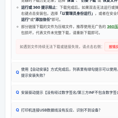
览器的下载历史记录，选择
"保留"
、
"仍要下载"
或
"恢复文件
运行或 360 提示阻止
：下载完成后，如果双击无法运行或
右键点击安装包，选择
「以管理员身份运行」
，或者在安全
运行"
或
"添加信任"
即可。
部分链接下载的文件为压缩文件，推荐使用无广告的
360
包损坏，代表文件未完整下载，请重新下载即可。
如遇到文件持续无法下载或链接失效，请点击右侧：
报错反
使用【自动安装】方式完成后，列表里有绿勾提示可以使用
Q
提示安装失败？
无需担心，这是正常现象。
Q
安装驱动提示【没有经过数字签名/第三方INF不包含数字
由于本站驱动包集成了32位和64位驱动，自动安装程序在运
数，并只安装与系统相匹配的那一部分：
Windows较新版本系统强制校验驱动的安全数字签名。部分
Q
往往会弹出此类提示。
打印机连接USB数据线没有反应、识别不到设备？
：代表与您当
✔ 可以使用了
动已安装成功。