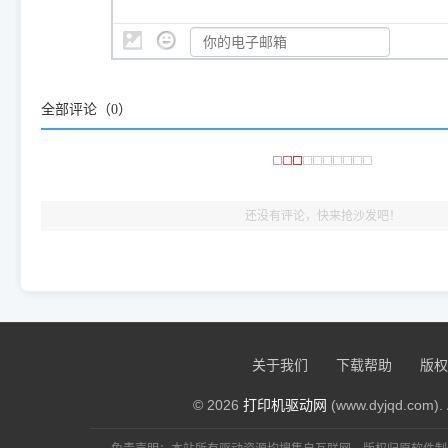
是它们共享的"系统"。
👨‍💻 站长有话说：
咱几乎每天都在远程帮网友安装各种打印机驱动。本站提供的驱
频使用的，要是驱动有错或者不能用，站长每天帮人装机时早就
大家反馈的问题也会及时验证修复，大家完全可以放心下载。
全部评论（
0
）
🎯 检验标准：只要驱动顺利装完，设备管理器内没有黄色感叹
出纸，就说明已经完美兼容，无需纠结显示名称上的细微差别
还没有评论，快来抢沙发吧！
关于我们
下载帮助
版权
© 2026
打印机驱动网
(www.dyjqd.com). 