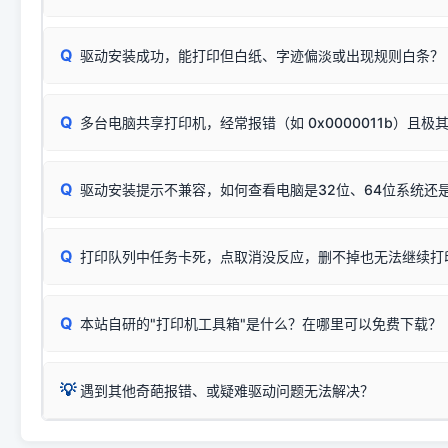
USB设备简易修复教程
为了提高开发和维护效率，官方只会为该系列发布**一套通用的
或
🟡 黄灯
闪烁/常亮，一般表示缺纸、卡纸或耗材未能
时，通常会采用这个系列中的**基础款型号**，或者在尾部加
简单尝试：关闭打印机电源，重启电脑，重新插拔机箱后置原
识。
Q
进行简易复印测试（限一体机）：掀开扫描仪盖板，原稿朝
驱动安装成功，能打印但白纸、字迹偏淡或出现规则白条？
进入系统打印队列，点击顶部「打印机」菜单，检查并
取消
按下带有复印标识
的按键测试。
机」
选项；
此现象通常与驱动无关，大多为耗材或硬件故障，请优先进行机
✅ 复印正常 = 打印机硬件良好。故障通常出在电脑驱动、
📌 行业常见典型例子（它们共用同一个官方驱动包）：
若打印任务堆积卡死，可尝试使用本站免费工具箱，一键修
Q
断：
多台电脑共享打印机，经常报错（如 0x0000011b）且极
上；
惠普 (HP)
完整图文修复指导：
打印机显示脱机一键修复教程
❌ 复印无反应/打印白纸 = 打印机本身存在硬件故障。重
机身自检或复印同样不正常：激光机可能碳粉耗尽、硒鼓寿
：
HP Smart Tank 511、515、516、518
等属于同系列
Windows安全补丁更新后，极易导致局域网USB共享模式下报错 `0
系售后或商家。
能墨盒干涸、喷头堵塞。
显示为
HP Smart Tank 510 Series
.
Q
频繁脱机。
驱动安装提示不兼容，如何查看电脑是32位、64位系统还是
分步排查方案：
驱动装好无法打印完整排查方案
机身单独测试一切正常，唯独电脑打印时出现异常：需重新检测 
：
HP DeskJet 2131、2132、2138
等属于同系列，官方
✅ 建议首先自查：打印机本身是否支持WiFi/无线或有线
试页、端口或驱动配置。
为
HP DeskJet 2130 Series
.
式最稳定）
在键盘上同时按下
+
Win
P
Q
爱普生 (Epson)
打印队列中任务卡死，点取消没反应，删不掉也无法继续打
一键打开系统属性，即可查看
如果您需要选购更换硒鼓或墨盒等，可点击右侧链接查看。微薄
检查机身背面，是否配有 RJ45 网络接口；
：
Epson L4266、L4268、L4269
等属于同系列，官方
型。
于本站服务器租用与工具箱的维护。
检查操作面板上是否有类似无线/WiFi的图标或按键；
为
Epson L4260 Series
.
当发送了错误的打印指令、想删
您也可以使用本站自研的
【打
Q
本站自研的"打印机工具箱"是什么？在哪里可以免费下载？
查看高性价比耗材 ＞
打印机具体型号后缀若带有
佳能 (Canon)
W / DN / WiFi
，通常代表具备
得等好久才有反应挺浪费时间的
在左下角"系统信息"一栏中，
：
Canon G3820、G3821、G3860
等属于同系列，官
若打印机本身带有网口/WiFi，请直接将其配置为网络打印模
到当前的操作系统版本以及系
💡 推荐使用工具箱一键清理：
这是本站自研开发的**绿色、免安装、无广告维护小工具**，
为
Canon G3020 Series
.
USB局域网共享方案。
💡
下载并打开本站自研的
【打印
疑难操作：
遇到其他奇葩报错、或疑难驱动问题无法解决？
详细图文指南：
如何查看自己电
三星 (Samsung)
进入左侧
「安装维护」
菜单；
共享报错完整修复教程：
0x0000011b报错手工解决办法
一键重启打印服务，清除各种顽固卡死、无法删除的打印队
您可以将您遇到的问题反馈给我们。请务必附带：
打印机完整型
：
Samsung SCX-3401、3405
等属于同系列，官方驱
在系统工具模块下，点击
【清
智能扫描并查看打印机当前的真实硬件端口；