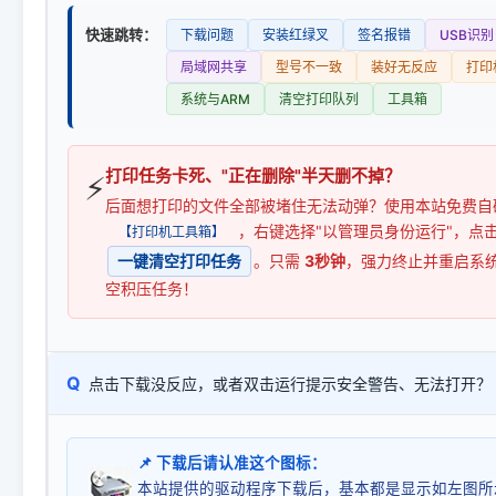
快速跳转：
下载问题
安装红绿叉
签名报错
USB识别
局域网共享
型号不一致
装好无反应
打印
系统与ARM
清空打印队列
工具箱
打印任务卡死、"正在删除"半天删不掉？
⚡
后面想打印的文件全部被堵住无法动弹？使用本站免费自
，右键选择"以管理员身份运行"，点
【打印机工具箱】
一键清空打印任务
。只需
3秒钟
，强力终止并重启系
空积压任务！
Q
点击下载没反应，或者双击运行提示安全警告、无法打开？
📌 下载后请认准这个图标：
本站提供的驱动程序下载后，基本都是显示如左图所