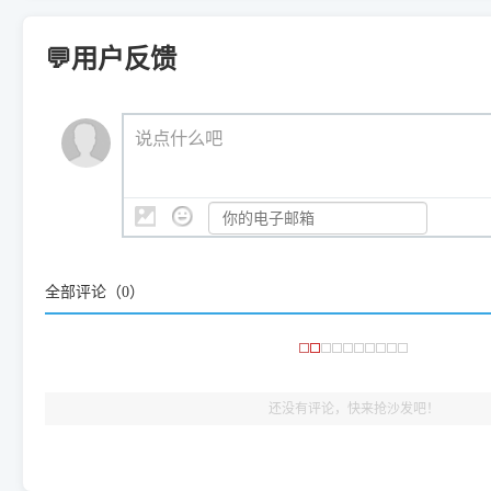
⚠️ ARM架构笔记本提醒：若您的电脑是搭载骁龙处理器的超薄本、Su
遇到故障时的具体报错弹窗截图
。
Samsung SCX-3400 Series
.
（备选方案）通过"网络打印共享器"硬件可直接将传统USB打印
件将自动安全停止后台服务、
Windows ARM 系统设备，普通的 X86/X64 驱动将无法
新手免输命令行，一键呼出各种系统底层打印设置。
印机，多电脑连接不求人、不受补丁影响。
新启动打印引擎，一键彻底解
门的 ARM 专用驱动。普通电脑用户请忽略本条。
💬用户反馈
💡 这种情况特别多，这里不一一列举。
📬 统一反馈邮箱：
dyjqd@qq.com
官方免费下载入口：
https://www.dyjqd.com/api/down.htm
查看打印共享服务器 ＞
打印机工具箱下载地址：
（工具箱全面支持 Win7/8/10/11，终身免费，没有任何隐藏收费
https://www.dyjqd.com/ap
我们会有专人定期查收并整理高频疑难解答，感谢您的支持与厚爱
💡 通俗类比：
这就好比 iPhone 15、iPhone 15 Pro 外
说点什么吧
系统时，下载的都是同一个统称为"iOS 17"的安装包。这里的 510 Se
是它们共享的"系统"。
👨‍💻 站长有话说：
咱几乎每天都在远程帮网友安装各种打印机驱动。本站提供的驱
频使用的，要是驱动有错或者不能用，站长每天帮人装机时早就
大家反馈的问题也会及时验证修复，大家完全可以放心下载。
全部评论（
0
）
🎯 检验标准：只要驱动顺利装完，设备管理器内没有黄色感叹
出纸，就说明已经完美兼容，无需纠结显示名称上的细微差别
还没有评论，快来抢沙发吧！