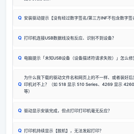
无需担心，这是正常现象。
Q
安装驱动提示【没有经过数字签名/第三方INF不包含数字
由于本站驱动包集成了32位和64位驱动，自动安装程序在运
数，并只安装与系统相匹配的那一部分：
Windows较新版本系统强制校验驱动的安全数字签名。部分
Q
往往会弹出此类提示。
打印机连接USB数据线没有反应、识别不到设备？
：代表与您当
✔ 可以使用了
动已安装成功。
🛡️ 本站驱动均经过严格签名。但由于微软系统安全限制，
部
请对照本站安装器左侧的图示进行排查：
：代表与本机系
✘ 安装失败
系统（如 Win10/Win11 最新版）已彻底不再识别老旧驱动的
Q
电脑提示「未知USB设备（设备描述符请求失败）」怎么修
首先确认打印机电源已开启，USB数据线两端已完全插紧；
（被自动跳过），并不影响正
致安装失败。请尝试以下方案：
若使用的是台式机，请优先插到电脑机箱的
后置原生USB接
结论：只要窗口里出现了任意一
出现该报错说明电脑读取不到打印机硬件信息。这通常和驱动
该报错是因为老款打印机官方使用的是旧版签名，新版 Win10/W
供电不足极易导致识别失败）；
窗口去打印测试即可。
为什么我下载的驱动文件名和网页上的不一样、或者装好后
查硬件连接：
容，而非文件安全性问题。
排除线材松动后，可尝试更换一条USB数据线，或在设备管
Q
印机对不上？（如 518 显示 510 Series、4269 显示 4260
将USB数据线两端全部拔下，重新插紧；
临时解决方案：
关闭系统驱动强制签名完整步骤
安装完成后可打印Windows系统测试页确认连通，参考：
如何打
硬件改动】刷新硬件列表。
等）
台式电脑请务必插在机箱后置USB插口，切勿使用前置插口
页图文教程
（提醒：此方式仅在安装老款驱动时临时开启，日常正常使用无需
关闭打印机电源，等待约5秒后重新开机，让系统重新握手
🟢 放心：这是正常匹配的官方驱动，通常可以顺利安装与
验。）
Q
驱动显示安装完成，但点打印打印机毫无反应？
尝试更换一条带双磁环屏蔽的优质打印线，劣质或老化的线
这是打印机行业普遍采用的**官方命名规则**。因为品牌商在
因。
配置稍有不同，但内部核心芯片和打印功能基本一致**的几十
建议通过简易自检，快速划分排查范围：
系列"。
若进行上述操作后依然无效，可能为打印机主板接口故障。详
Q
打印机持续显示【脱机】，无法发起打印？
观察打印机指示灯：
🟢 绿灯常亮
通常代表机器处于正常