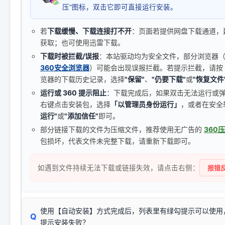
压"图标，双击它即可直接运行安装。
若
下载缓慢、下载连接打不开
：页面若提供网盘下载通道，
获取；也可使用迅雷下载。
下载时被拦截/误报
：本站驱动均为安全文件，部分浏览器（如 C
360安全浏览器
）可能会出现误报拦截。若提示拦截，请按
览器的下载历史记录，选择
"保留"
、
"仍要下载"
或
"恢复文件
运行或 360 提示阻止
：下载完成后，如果双击无法运行或
右键点击安装包，选择
「以管理员身份运行」
，或者在安全
运行"
或
"添加信任"
即可。
部分链接下载的文件为压缩文件，推荐使用无广告的
360
包损坏，代表文件未完整下载，请重新下载即可。
如遇到文件持续无法下载或链接失效，请点击右侧：
报错反
使用【自动安装】方式完成后，列表里有绿勾提示可以使用
Q
提示安装失败？