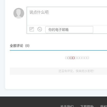
（工具箱全面支持 Win7/8/10/11，终身免费，没有任何隐藏收费
https://www.dyjqd.com/ap
我们会有专人定期查收并整理高频疑难解答，感谢您的支持与厚爱
💡 通俗类比：
这就好比 iPhone 15、iPhone 15 Pro 外
说点什么吧
系统时，下载的都是同一个统称为"iOS 17"的安装包。这里的 510 Se
是它们共享的"系统"。
👨‍💻 站长有话说：
咱几乎每天都在远程帮网友安装各种打印机驱动。本站提供的驱
频使用的，要是驱动有错或者不能用，站长每天帮人装机时早就
大家反馈的问题也会及时验证修复，大家完全可以放心下载。
全部评论（
0
）
🎯 检验标准：只要驱动顺利装完，设备管理器内没有黄色感叹
出纸，就说明已经完美兼容，无需纠结显示名称上的细微差别
还没有评论，快来抢沙发吧！
关于我们
下载帮助
版权