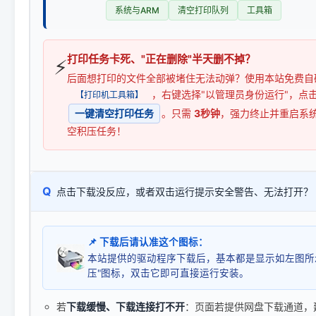
系统与ARM
清空打印队列
工具箱
打印任务卡死、"正在删除"半天删不掉？
⚡
后面想打印的文件全部被堵住无法动弹？使用本站免费自
，右键选择"以管理员身份运行"，点
【打印机工具箱】
一键清空打印任务
。只需
3秒钟
，强力终止并重启系
空积压任务！
Q
点击下载没反应，或者双击运行提示安全警告、无法打开？
📌 下载后请认准这个图标：
本站提供的驱动程序下载后，基本都是显示如左图所
压"图标，双击它即可直接运行安装。
若
下载缓慢、下载连接打不开
：页面若提供网盘下载通道，