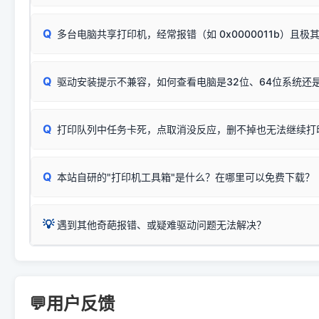
按下带有复印标识
的按键测试。
机」
选项；
此现象通常与驱动无关，大多为耗材或硬件故障，请优先进行机
✅ 复印正常 = 打印机硬件良好。故障通常出在电脑驱动、
📌 行业常见典型例子（它们共用同一个官方驱动包）：
若打印任务堆积卡死，可尝试使用本站免费工具箱，一键修
Q
断：
多台电脑共享打印机，经常报错（如 0x0000011b）且极
上；
惠普 (HP)
完整图文修复指导：
打印机显示脱机一键修复教程
❌ 复印无反应/打印白纸 = 打印机本身存在硬件故障。重
机身自检或复印同样不正常：激光机可能碳粉耗尽、硒鼓寿
：
HP Smart Tank 511、515、516、518
等属于同系列
Windows安全补丁更新后，极易导致局域网USB共享模式下报错 `0
系售后或商家。
能墨盒干涸、喷头堵塞。
显示为
HP Smart Tank 510 Series
.
Q
频繁脱机。
驱动安装提示不兼容，如何查看电脑是32位、64位系统还是
分步排查方案：
驱动装好无法打印完整排查方案
机身单独测试一切正常，唯独电脑打印时出现异常：需重新检测 
：
HP DeskJet 2131、2132、2138
等属于同系列，官方
✅ 建议首先自查：打印机本身是否支持WiFi/无线或有线
试页、端口或驱动配置。
为
HP DeskJet 2130 Series
.
式最稳定）
在键盘上同时按下
+
Win
P
Q
爱普生 (Epson)
打印队列中任务卡死，点取消没反应，删不掉也无法继续打
一键打开系统属性，即可查看
如果您需要选购更换硒鼓或墨盒等，可点击右侧链接查看。微薄
检查机身背面，是否配有 RJ45 网络接口；
：
Epson L4266、L4268、L4269
等属于同系列，官方
型。
于本站服务器租用与工具箱的维护。
检查操作面板上是否有类似无线/WiFi的图标或按键；
为
Epson L4260 Series
.
当发送了错误的打印指令、想删
您也可以使用本站自研的
【打
Q
本站自研的"打印机工具箱"是什么？在哪里可以免费下载？
查看高性价比耗材 ＞
打印机具体型号后缀若带有
佳能 (Canon)
W / DN / WiFi
，通常代表具备
得等好久才有反应挺浪费时间的
在左下角"系统信息"一栏中，
：
Canon G3820、G3821、G3860
等属于同系列，官
若打印机本身带有网口/WiFi，请直接将其配置为网络打印模
到当前的操作系统版本以及系
💡 推荐使用工具箱一键清理：
这是本站自研开发的**绿色、免安装、无广告维护小工具**，
为
Canon G3020 Series
.
USB局域网共享方案。
💡
下载并打开本站自研的
【打印
疑难操作：
遇到其他奇葩报错、或疑难驱动问题无法解决？
详细图文指南：
如何查看自己电
三星 (Samsung)
进入左侧
「安装维护」
菜单；
共享报错完整修复教程：
0x0000011b报错手工解决办法
一键重启打印服务，清除各种顽固卡死、无法删除的打印队
您可以将您遇到的问题反馈给我们。请务必附带：
打印机完整型
：
Samsung SCX-3401、3405
等属于同系列，官方驱
在系统工具模块下，点击
【清
智能扫描并查看打印机当前的真实硬件端口；
⚠️ ARM架构笔记本提醒：若您的电脑是搭载骁龙处理器的超薄本、Su
遇到故障时的具体报错弹窗截图
。
Samsung SCX-3400 Series
.
（备选方案）通过"网络打印共享器"硬件可直接将传统USB打印
件将自动安全停止后台服务、
Windows ARM 系统设备，普通的 X86/X64 驱动将无法
新手免输命令行，一键呼出各种系统底层打印设置。
印机，多电脑连接不求人、不受补丁影响。
新启动打印引擎，一键彻底解
门的 ARM 专用驱动。普通电脑用户请忽略本条。
💬用户反馈
💡 这种情况特别多，这里不一一列举。
📬 统一反馈邮箱：
dyjqd@qq.com
官方免费下载入口：
https://www.dyjqd.com/api/down.htm
查看打印共享服务器 ＞
打印机工具箱下载地址：