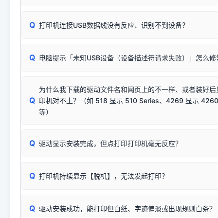
数，并只安装与系统相匹配的那一部分：
Windows较新版本系统强制校验驱动的安全数字签名。部分
Q
往往会弹出此类提示。
打印机连接USB数据线没有反应、识别不到设备？
：代表与您当
✔ 可以使用了
动已安装成功。
🛡️ 本站驱动均经过严格签名。但由于微软系统安全限制，
部
请对照本站安装器左侧的图示进行排查：
：代表与本机系
✘ 安装失败
系统（如 Win10/Win11 最新版）已彻底不再识别老旧驱动的
Q
电脑提示「未知USB设备（设备描述符请求失败）」怎么修
首先确认打印机电源已开启，USB数据线两端已完全插紧；
（被自动跳过），并不影响正
致安装失败。请尝试以下方案：
若使用的是台式机，请优先插到电脑机箱的
后置原生USB接
结论：只要窗口里出现了任意一
出现该报错说明电脑读取不到打印机硬件信息。这通常和驱动
该报错是因为老款打印机官方使用的是旧版签名，新版 Win10/W
供电不足极易导致识别失败）；
窗口去打印测试即可。
为什么我下载的驱动文件名和网页上的不一样、或者装好后
查硬件连接：
容，而非文件安全性问题。
排除线材松动后，可尝试更换一条USB数据线，或在设备管
Q
印机对不上？（如 518 显示 510 Series、4269 显示 4260
将USB数据线两端全部拔下，重新插紧；
临时解决方案：
关闭系统驱动强制签名完整步骤
安装完成后可打印Windows系统测试页确认连通，参考：
如何打
硬件改动】刷新硬件列表。
等）
台式电脑请务必插在机箱后置USB插口，切勿使用前置插口
页图文教程
（提醒：此方式仅在安装老款驱动时临时开启，日常正常使用无需
关闭打印机电源，等待约5秒后重新开机，让系统重新握手
🟢 放心：这是正常匹配的官方驱动，通常可以顺利安装与
验。）
Q
驱动显示安装完成，但点打印打印机毫无反应？
尝试更换一条带双磁环屏蔽的优质打印线，劣质或老化的线
这是打印机行业普遍采用的**官方命名规则**。因为品牌商在
因。
配置稍有不同，但内部核心芯片和打印功能基本一致**的几十
建议通过简易自检，快速划分排查范围：
系列"。
若进行上述操作后依然无效，可能为打印机主板接口故障。详
Q
打印机持续显示【脱机】，无法发起打印？
观察打印机指示灯：
🟢 绿灯常亮
通常代表机器处于正常
USB设备简易修复教程
为了提高开发和维护效率，官方只会为该系列发布**一套通用的
或
🟡 黄灯
闪烁/常亮，一般表示缺纸、卡纸或耗材未能
时，通常会采用这个系列中的**基础款型号**，或者在尾部加
简单尝试：关闭打印机电源，重启电脑，重新插拔机箱后置原
识。
Q
进行简易复印测试（限一体机）：掀开扫描仪盖板，原稿朝
驱动安装成功，能打印但白纸、字迹偏淡或出现规则白条？
进入系统打印队列，点击顶部「打印机」菜单，检查并
取消