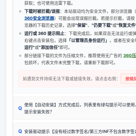
获取；也可使用迅雷下载。
下载时被拦截/误报
：本站驱动均为安全文件，部分浏览器（如 C
360安全浏览器
）可能会出现误报拦截。若提示拦截，请按
览器的下载历史记录，选择
"保留"
、
"仍要下载"
或
"恢复文件
运行或 360 提示阻止
：下载完成后，如果双击无法运行或
右键点击安装包，选择
「以管理员身份运行」
，或者在安全
运行"
或
"添加信任"
即可。
部分链接下载的文件为压缩文件，推荐使用无广告的
360
包损坏，代表文件未完整下载，请重新下载即可。
如遇到文件持续无法下载或链接失效，请点击右侧：
报错反
使用【自动安装】方式完成后，列表里有绿勾提示可以使用
Q
提示安装失败？
无需担心，这是正常现象。
Q
安装驱动提示【没有经过数字签名/第三方INF不包含数字
由于本站驱动包集成了32位和64位驱动，自动安装程序在运