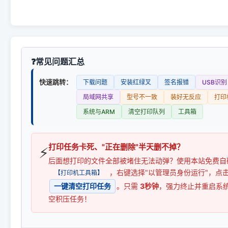
常见问题汇总
快速跳转：
下载问题
安装红绿叉
签名报错
USB识别
局域网共享
型号不一致
装好无反应
打印
系统与ARM
清空打印队列
工具箱
打印任务卡死、"正在删除"半天删不掉？
⚡
后面想打印的文件全部被堵住无法动弹？使用本站免费自
，右键选择"以管理员身份运行"，点
【打印机工具箱】
一键清空打印任务
。只需
3秒钟
，强力终止并重启系
空积压任务！