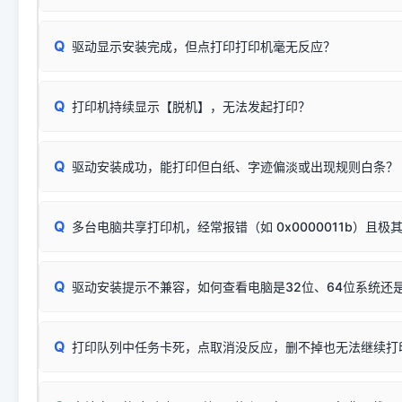
页图文教程
（提醒：此方式仅在安装老款驱动时临时开启，日常正常使用无需
关闭打印机电源，等待约5秒后重新开机，让系统重新握手
🟢 放心：这是正常匹配的官方驱动，通常可以顺利安装与
验。）
Q
驱动显示安装完成，但点打印打印机毫无反应？
尝试更换一条带双磁环屏蔽的优质打印线，劣质或老化的线
这是打印机行业普遍采用的**官方命名规则**。因为品牌商在
因。
配置稍有不同，但内部核心芯片和打印功能基本一致**的几十
建议通过简易自检，快速划分排查范围：
系列"。
若进行上述操作后依然无效，可能为打印机主板接口故障。详
Q
打印机持续显示【脱机】，无法发起打印？
观察打印机指示灯：
🟢 绿灯常亮
通常代表机器处于正常
USB设备简易修复教程
为了提高开发和维护效率，官方只会为该系列发布**一套通用的
或
🟡 黄灯
闪烁/常亮，一般表示缺纸、卡纸或耗材未能
时，通常会采用这个系列中的**基础款型号**，或者在尾部加
简单尝试：关闭打印机电源，重启电脑，重新插拔机箱后置原
识。
Q
进行简易复印测试（限一体机）：掀开扫描仪盖板，原稿朝
驱动安装成功，能打印但白纸、字迹偏淡或出现规则白条？
进入系统打印队列，点击顶部「打印机」菜单，检查并
取消
按下带有复印标识
的按键测试。
机」
选项；
此现象通常与驱动无关，大多为耗材或硬件故障，请优先进行机
✅ 复印正常 = 打印机硬件良好。故障通常出在电脑驱动、
📌 行业常见典型例子（它们共用同一个官方驱动包）：
若打印任务堆积卡死，可尝试使用本站免费工具箱，一键修
Q
断：
多台电脑共享打印机，经常报错（如 0x0000011b）且极
上；
惠普 (HP)
完整图文修复指导：
打印机显示脱机一键修复教程
❌ 复印无反应/打印白纸 = 打印机本身存在硬件故障。重
机身自检或复印同样不正常：激光机可能碳粉耗尽、硒鼓寿
：
HP Smart Tank 511、515、516、518
等属于同系列
Windows安全补丁更新后，极易导致局域网USB共享模式下报错 `0
系售后或商家。
能墨盒干涸、喷头堵塞。
显示为
HP Smart Tank 510 Series
.
Q
频繁脱机。
驱动安装提示不兼容，如何查看电脑是32位、64位系统还是
分步排查方案：
驱动装好无法打印完整排查方案
机身单独测试一切正常，唯独电脑打印时出现异常：需重新检测 
：
HP DeskJet 2131、2132、2138
等属于同系列，官方
✅ 建议首先自查：打印机本身是否支持WiFi/无线或有线
试页、端口或驱动配置。
为
HP DeskJet 2130 Series
.
式最稳定）
在键盘上同时按下
+
Win
P
Q
爱普生 (Epson)
打印队列中任务卡死，点取消没反应，删不掉也无法继续打
一键打开系统属性，即可查看
如果您需要选购更换硒鼓或墨盒等，可点击右侧链接查看。微薄
检查机身背面，是否配有 RJ45 网络接口；
：
Epson L4266、L4268、L4269
等属于同系列，官方
型。
于本站服务器租用与工具箱的维护。
检查操作面板上是否有类似无线/WiFi的图标或按键；
为
Epson L4260 Series
.
当发送了错误的打印指令、想删
您也可以使用本站自研的
【打