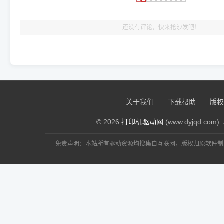
出纸，就说明已经完美兼容，无需纠结显示名称上的细微差别
还没有评论，快来抢沙发吧！
关于我们
下载帮助
版权
© 2026
打印机驱动网
(www.dyjqd.com). 
免责声明：本站所有驱动资源均搜集自互联网，版权归原软件制