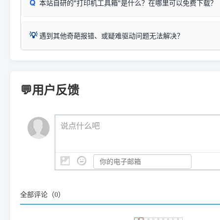
Q
本站自研的"打印机工具箱"是什么？在哪里可以免费下载？
查看高性价比耗材 ＞
打印机具体型号后缀若带有
佳能 (Canon)
W / DN / WiFi
，通常代表具备
得等好久才有反应挺浪费时间的
在左下角"系统信息"一栏中，
：
Canon G3820、G3821、G3860
等属于同系列，官
若打印机本身带有网口/WiFi，请直接将其配置为网络打印模
到当前的操作系统版本以及系
💡 推荐使用工具箱一键清理：
这是本站自研开发的**绿色、免安装、无广告维护小工具**，
为
Canon G3020 Series
.
USB局域网共享方案。
💡
下载并打开本站自研的
【打印
疑难操作：
遇到其他奇葩报错、或疑难驱动问题无法解决？
详细图文指南：
如何查看自己电
三星 (Samsung)
进入左侧
「安装维护」
菜单；
共享报错完整修复教程：
0x0000011b报错手工解决办法
一键重启打印服务，清除各种顽固卡死、无法删除的打印队
您可以将您遇到的问题反馈给我们。请务必附带：
打印机完整型
：
Samsung SCX-3401、3405
等属于同系列，官方驱
在系统工具模块下，点击
【清
智能扫描并查看打印机当前的真实硬件端口；
⚠️ ARM架构笔记本提醒：若您的电脑是搭载骁龙处理器的超薄本、Su
遇到故障时的具体报错弹窗截图
。
Samsung SCX-3400 Series
.
（备选方案）通过"网络打印共享器"硬件可直接将传统USB打印
件将自动安全停止后台服务、
Windows ARM 系统设备，普通的 X86/X64 驱动将无法
新手免输命令行，一键呼出各种系统底层打印设置。
印机，多电脑连接不求人、不受补丁影响。
新启动打印引擎，一键彻底解
门的 ARM 专用驱动。普通电脑用户请忽略本条。
💬用户反馈
💡 这种情况特别多，这里不一一列举。
📬 统一反馈邮箱：
dyjqd@qq.com
官方免费下载入口：
https://www.dyjqd.com/api/down.htm
查看打印共享服务器 ＞
打印机工具箱下载地址：
（工具箱全面支持 Win7/8/10/11，终身免费，没有任何隐藏收费
https://www.dyjqd.com/ap
我们会有专人定期查收并整理高频疑难解答，感谢您的支持与厚爱
💡 通俗类比：
这就好比 iPhone 15、iPhone 15 Pro 外
说点什么吧
系统时，下载的都是同一个统称为"iOS 17"的安装包。这里的 510 Se
是它们共享的"系统"。
👨‍💻 站长有话说：
咱几乎每天都在远程帮网友安装各种打印机驱动。本站提供的驱
频使用的，要是驱动有错或者不能用，站长每天帮人装机时早就
大家反馈的问题也会及时验证修复，大家完全可以放心下载。
全部评论（
0
）
🎯 检验标准：只要驱动顺利装完，设备管理器内没有黄色感叹