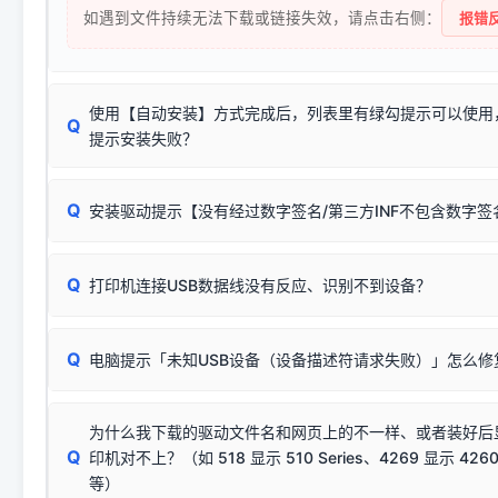
如遇到文件持续无法下载或链接失效，请点击右侧：
报错反
使用【自动安装】方式完成后，列表里有绿勾提示可以使用
Q
提示安装失败？
无需担心，这是正常现象。
Q
安装驱动提示【没有经过数字签名/第三方INF不包含数字
由于本站驱动包集成了32位和64位驱动，自动安装程序在运
数，并只安装与系统相匹配的那一部分：
Windows较新版本系统强制校验驱动的安全数字签名。部分
Q
往往会弹出此类提示。
打印机连接USB数据线没有反应、识别不到设备？
：代表与您当
✔ 可以使用了
动已安装成功。
🛡️ 本站驱动均经过严格签名。但由于微软系统安全限制，
部
请对照本站安装器左侧的图示进行排查：
：代表与本机系
✘ 安装失败
系统（如 Win10/Win11 最新版）已彻底不再识别老旧驱动的
Q
电脑提示「未知USB设备（设备描述符请求失败）」怎么修
首先确认打印机电源已开启，USB数据线两端已完全插紧；
（被自动跳过），并不影响正
致安装失败。请尝试以下方案：
若使用的是台式机，请优先插到电脑机箱的
后置原生USB接
结论：只要窗口里出现了任意一
出现该报错说明电脑读取不到打印机硬件信息。这通常和驱动
该报错是因为老款打印机官方使用的是旧版签名，新版 Win10/W
供电不足极易导致识别失败）；
窗口去打印测试即可。
为什么我下载的驱动文件名和网页上的不一样、或者装好后
查硬件连接：
容，而非文件安全性问题。
排除线材松动后，可尝试更换一条USB数据线，或在设备管
Q
印机对不上？（如 518 显示 510 Series、4269 显示 4260
将USB数据线两端全部拔下，重新插紧；
临时解决方案：
关闭系统驱动强制签名完整步骤
安装完成后可打印Windows系统测试页确认连通，参考：
如何打
硬件改动】刷新硬件列表。
等）
台式电脑请务必插在机箱后置USB插口，切勿使用前置插口