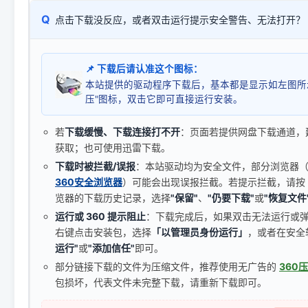
Q
点击下载没反应，或者双击运行提示安全警告、无法打开？
📌 下载后请认准这个图标：
本站提供的驱动程序下载后，基本都是显示如左图所
压"图标，双击它即可直接运行安装。
若
下载缓慢、下载连接打不开
：页面若提供网盘下载通道，
获取；也可使用迅雷下载。
下载时被拦截/误报
：本站驱动均为安全文件，部分浏览器（如 C
360安全浏览器
）可能会出现误报拦截。若提示拦截，请按
览器的下载历史记录，选择
"保留"
、
"仍要下载"
或
"恢复文件
运行或 360 提示阻止
：下载完成后，如果双击无法运行或
右键点击安装包，选择
「以管理员身份运行」
，或者在安全
运行"
或
"添加信任"
即可。
部分链接下载的文件为压缩文件，推荐使用无广告的
360
包损坏，代表文件未完整下载，请重新下载即可。