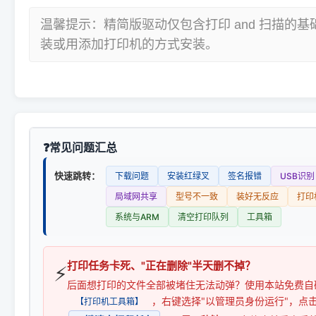
温馨提示：精简版驱动仅包含打印 and 扫描的
装或用添加打印机的方式安装。
常见问题汇总
快速跳转：
下载问题
安装红绿叉
签名报错
USB识别
局域网共享
型号不一致
装好无反应
打印
系统与ARM
清空打印队列
工具箱
打印任务卡死、"正在删除"半天删不掉？
⚡
后面想打印的文件全部被堵住无法动弹？使用本站免费自
，右键选择"以管理员身份运行"，点
【打印机工具箱】