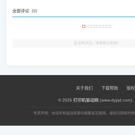
频使用的，要是驱动有错或者不能用，站长每天帮人装机时早就
大家反馈的问题也会及时验证修复，大家完全可以放心下载。
全部评论（
0
）
🎯 检验标准：只要驱动顺利装完，设备管理器内没有黄色感叹
出纸，就说明已经完美兼容，无需纠结显示名称上的细微差别
还没有评论，快来抢沙发吧！
关于我们
下载帮助
版权
© 2026
打印机驱动网
(www.dyjqd.com). 
免责声明：本站所有驱动资源均搜集自互联网，版权归原软件制