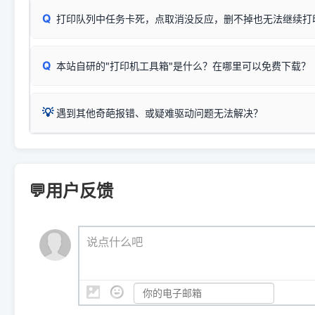
式最稳定）
在键盘上同时按下
+
Win
P
Q
爱普生 (Epson)
打印队列中任务卡死，点取消没反应，删不掉也无法继续打
一键打开系统属性，即可查看
如果您需要选购更换硒鼓或墨盒等，可点击右侧链接查看。微薄
检查机身背面，是否配有 RJ45 网络接口；
：
Epson L4266、L4268、L4269
等属于同系列，官方
型。
于本站服务器租用与工具箱的维护。
检查操作面板上是否有类似无线/WiFi的图标或按键；
为
Epson L4260 Series
.
当发送了错误的打印指令、想删
您也可以使用本站自研的
【打
Q
本站自研的"打印机工具箱"是什么？在哪里可以免费下载？
查看高性价比耗材 ＞
打印机具体型号后缀若带有
佳能 (Canon)
W / DN / WiFi
，通常代表具备
得等好久才有反应挺浪费时间的
在左下角"系统信息"一栏中，
：
Canon G3820、G3821、G3860
等属于同系列，官
若打印机本身带有网口/WiFi，请直接将其配置为网络打印模
到当前的操作系统版本以及系
💡 推荐使用工具箱一键清理：
这是本站自研开发的**绿色、免安装、无广告维护小工具**，
为
Canon G3020 Series
.
USB局域网共享方案。
💡
下载并打开本站自研的
【打印
疑难操作：
遇到其他奇葩报错、或疑难驱动问题无法解决？
详细图文指南：
如何查看自己电
三星 (Samsung)
进入左侧
「安装维护」
菜单；
共享报错完整修复教程：
0x0000011b报错手工解决办法
一键重启打印服务，清除各种顽固卡死、无法删除的打印队
您可以将您遇到的问题反馈给我们。请务必附带：
打印机完整型
：
Samsung SCX-3401、3405
等属于同系列，官方驱
在系统工具模块下，点击
【清
智能扫描并查看打印机当前的真实硬件端口；
⚠️ ARM架构笔记本提醒：若您的电脑是搭载骁龙处理器的超薄本、Su
遇到故障时的具体报错弹窗截图
。
Samsung SCX-3400 Series
.
（备选方案）通过"网络打印共享器"硬件可直接将传统USB打印
件将自动安全停止后台服务、
Windows ARM 系统设备，普通的 X86/X64 驱动将无法
新手免输命令行，一键呼出各种系统底层打印设置。
印机，多电脑连接不求人、不受补丁影响。
新启动打印引擎，一键彻底解
门的 ARM 专用驱动。普通电脑用户请忽略本条。
💬用户反馈
💡 这种情况特别多，这里不一一列举。
📬 统一反馈邮箱：
dyjqd@qq.com
官方免费下载入口：
https://www.dyjqd.com/api/down.htm
查看打印共享服务器 ＞
打印机工具箱下载地址：
（工具箱全面支持 Win7/8/10/11，终身免费，没有任何隐藏收费
https://www.dyjqd.com/ap
我们会有专人定期查收并整理高频疑难解答，感谢您的支持与厚爱
💡 通俗类比：
这就好比 iPhone 15、iPhone 15 Pro 外
说点什么吧
系统时，下载的都是同一个统称为"iOS 17"的安装包。这里的 510 Se
是它们共享的"系统"。
👨‍💻 站长有话说：
咱几乎每天都在远程帮网友安装各种打印机驱动。本站提供的驱