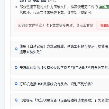
运行"
或
"添加信任"
即可。
部分链接下载的文件为压缩文件，推荐使用无广告的
360
包损坏，代表文件未完整下载，请重新下载即可。
如遇到文件持续无法下载或链接失效，请点击右侧：
报错反
使用【自动安装】方式完成后，列表里有绿勾提示可以使用
Q
提示安装失败？
无需担心，这是正常现象。
Q
安装驱动提示【没有经过数字签名/第三方INF不包含数字
由于本站驱动包集成了32位和64位驱动，自动安装程序在运
数，并只安装与系统相匹配的那一部分：
Windows较新版本系统强制校验驱动的安全数字签名。部分
Q
往往会弹出此类提示。
打印机连接USB数据线没有反应、识别不到设备？
：代表与您当
✔ 可以使用了
动已安装成功。
🛡️ 本站驱动均经过严格签名。但由于微软系统安全限制，
部
请对照本站安装器左侧的图示进行排查：
：代表与本机系
✘ 安装失败
系统（如 Win10/Win11 最新版）已彻底不再识别老旧驱动的
Q
电脑提示「未知USB设备（设备描述符请求失败）」怎么修
首先确认打印机电源已开启，USB数据线两端已完全插紧；
（被自动跳过），并不影响正
致安装失败。请尝试以下方案：
若使用的是台式机，请优先插到电脑机箱的
后置原生USB接