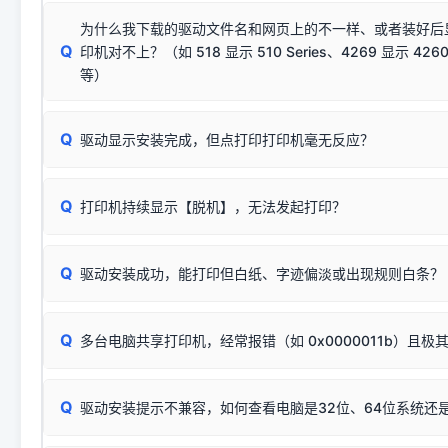
结论：只要窗口里出现了任意一
出现该报错说明电脑读取不到打印机硬件信息。这通常和驱动
该报错是因为老款打印机官方使用的是旧版签名，新版 Win10/W
供电不足极易导致识别失败）；
窗口去打印测试即可。
为什么我下载的驱动文件名和网页上的不一样、或者装好后
查硬件连接：
容，而非文件安全性问题。
排除线材松动后，可尝试更换一条USB数据线，或在设备管
Q
印机对不上？（如 518 显示 510 Series、4269 显示 4260
将USB数据线两端全部拔下，重新插紧；
临时解决方案：
关闭系统驱动强制签名完整步骤
安装完成后可打印Windows系统测试页确认连通，参考：
如何打
硬件改动】刷新硬件列表。
等）
台式电脑请务必插在机箱后置USB插口，切勿使用前置插口
页图文教程
（提醒：此方式仅在安装老款驱动时临时开启，日常正常使用无需
关闭打印机电源，等待约5秒后重新开机，让系统重新握手
🟢 放心：这是正常匹配的官方驱动，通常可以顺利安装与
验。）
Q
驱动显示安装完成，但点打印打印机毫无反应？
尝试更换一条带双磁环屏蔽的优质打印线，劣质或老化的线
这是打印机行业普遍采用的**官方命名规则**。因为品牌商在
因。
配置稍有不同，但内部核心芯片和打印功能基本一致**的几十
建议通过简易自检，快速划分排查范围：
系列"。
若进行上述操作后依然无效，可能为打印机主板接口故障。详
Q
打印机持续显示【脱机】，无法发起打印？
观察打印机指示灯：
🟢 绿灯常亮
通常代表机器处于正常
USB设备简易修复教程
为了提高开发和维护效率，官方只会为该系列发布**一套通用的
或
🟡 黄灯
闪烁/常亮，一般表示缺纸、卡纸或耗材未能
时，通常会采用这个系列中的**基础款型号**，或者在尾部加
简单尝试：关闭打印机电源，重启电脑，重新插拔机箱后置原
识。
Q
进行简易复印测试（限一体机）：掀开扫描仪盖板，原稿朝
驱动安装成功，能打印但白纸、字迹偏淡或出现规则白条？
进入系统打印队列，点击顶部「打印机」菜单，检查并
取消
按下带有复印标识
的按键测试。
机」
选项；
此现象通常与驱动无关，大多为耗材或硬件故障，请优先进行机
✅ 复印正常 = 打印机硬件良好。故障通常出在电脑驱动、
📌 行业常见典型例子（它们共用同一个官方驱动包）：
若打印任务堆积卡死，可尝试使用本站免费工具箱，一键修
Q
断：
多台电脑共享打印机，经常报错（如 0x0000011b）且极
上；
惠普 (HP)
完整图文修复指导：
打印机显示脱机一键修复教程
❌ 复印无反应/打印白纸 = 打印机本身存在硬件故障。重
机身自检或复印同样不正常：激光机可能碳粉耗尽、硒鼓寿
：
HP Smart Tank 511、515、516、518
等属于同系列
Windows安全补丁更新后，极易导致局域网USB共享模式下报错 `0
系售后或商家。
能墨盒干涸、喷头堵塞。
显示为
HP Smart Tank 510 Series
.
Q
频繁脱机。
驱动安装提示不兼容，如何查看电脑是32位、64位系统还是
分步排查方案：
驱动装好无法打印完整排查方案
机身单独测试一切正常，唯独电脑打印时出现异常：需重新检测 
：
HP DeskJet 2131、2132、2138
等属于同系列，官方
✅ 建议首先自查：打印机本身是否支持WiFi/无线或有线
试页、端口或驱动配置。
为
HP DeskJet 2130 Series
.