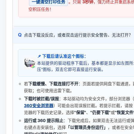
一键清空打印任务
。只需
3秒钟
，强力终止并重启系
空积压任务！
Q
点击下载没反应，或者双击运行提示安全警告、无法打开？
📌 下载后请认准这个图标：
本站提供的驱动程序下载后，基本都是显示如左图所
压"图标，双击它即可直接运行安装。
若
下载缓慢、下载连接打不开
：页面若提供网盘下载通道，
获取；也可使用迅雷下载。
下载时被拦截/误报
：本站驱动均为安全文件，部分浏览器（如 C
360安全浏览器
）可能会出现误报拦截。若提示拦截，请按
览器的下载历史记录，选择
"保留"
、
"仍要下载"
或
"恢复文件
运行或 360 提示阻止
：下载完成后，如果双击无法运行或
右键点击安装包，选择
「以管理员身份运行」
，或者在安全