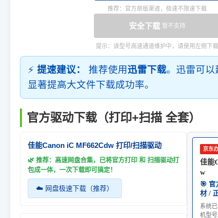
推荐：官方原版渠道，极速不限速下载
安全下载
暂不支持
提示：该型号高速通道维护中，请使用左侧下
⚡
提速建议：
推荐使用
迅雷下载
。迅雷可以
显著提高大文件下载成功率。
官方驱动下载（打印+扫描 全套）
佳能Canon iC MF662Cdw 打印/扫描驱动
京东
🌿 推荐：高速网盘合集，已将官方打印 和 扫描驱动打
佳能Ca
包成一体，一次下载即可搞定！
w
🎯 
☁️ 网盘极速下载（推荐）
材 /
系统已
机型号