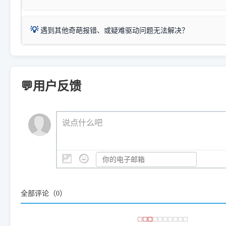
打印机具体型号后缀若带有
佳能 (Canon)
W / DN / WiFi
，通常代表具备
得等好久才有反应挺浪费时间的
在左下角"系统信息"一栏中，
：
Canon G3820、G3821、G3860
等属于同系列，官
若打印机本身带有网口/WiFi，请直接将其配置为网络打印模
到当前的操作系统版本以及系
💡 推荐使用工具箱一键清理：
这是本站自研开发的**绿色、免安装、无广告维护小工具**，
为
Canon G3020 Series
.
USB局域网共享方案。
💡
下载并打开本站自研的
【打印
疑难操作：
遇到其他奇葩报错、或疑难驱动问题无法解决？
详细图文指南：
如何查看自己电
三星 (Samsung)
进入左侧
「安装维护」
菜单；
共享报错完整修复教程：
0x0000011b报错手工解决办法
一键重启打印服务，清除各种顽固卡死、无法删除的打印队
您可以将您遇到的问题反馈给我们。请务必附带：
打印机完整型
：
Samsung SCX-3401、3405
等属于同系列，官方驱
在系统工具模块下，点击
【清
智能扫描并查看打印机当前的真实硬件端口；
⚠️ ARM架构笔记本提醒：若您的电脑是搭载骁龙处理器的超薄本、Su
遇到故障时的具体报错弹窗截图
。
Samsung SCX-3400 Series
.
（备选方案）通过"网络打印共享器"硬件可直接将传统USB打印
件将自动安全停止后台服务、
Windows ARM 系统设备，普通的 X86/X64 驱动将无法
新手免输命令行，一键呼出各种系统底层打印设置。
印机，多电脑连接不求人、不受补丁影响。
新启动打印引擎，一键彻底解
门的 ARM 专用驱动。普通电脑用户请忽略本条。
💬用户反馈
💡 这种情况特别多，这里不一一列举。
📬 统一反馈邮箱：
dyjqd@qq.com
官方免费下载入口：
https://www.dyjqd.com/api/down.htm
查看打印共享服务器 ＞
打印机工具箱下载地址：
（工具箱全面支持 Win7/8/10/11，终身免费，没有任何隐藏收费
https://www.dyjqd.com/ap
我们会有专人定期查收并整理高频疑难解答，感谢您的支持与厚爱
💡 通俗类比：
这就好比 iPhone 15、iPhone 15 Pro 外
说点什么吧
系统时，下载的都是同一个统称为"iOS 17"的安装包。这里的 510 Se
是它们共享的"系统"。
👨‍💻 站长有话说：
咱几乎每天都在远程帮网友安装各种打印机驱动。本站提供的驱
频使用的，要是驱动有错或者不能用，站长每天帮人装机时早就
大家反馈的问题也会及时验证修复，大家完全可以放心下载。
全部评论（
0
）
🎯 检验标准：只要驱动顺利装完，设备管理器内没有黄色感叹
出纸，就说明已经完美兼容，无需纠结显示名称上的细微差别