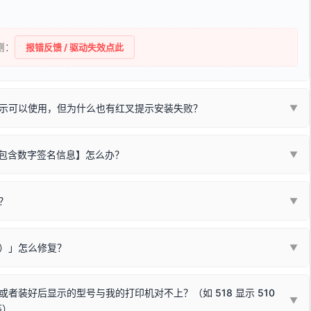
侧：
报错反馈 / 驱动失效点此
示可以使用，但为什么也有红叉提示安装失败？
▼
不包含数字签名信息】怎么办？
▼
装程序在运行时会检测您的系统位数，并只安装与系统相匹配的那一部
字签名。部分老旧打印机的原厂驱动，往往会弹出此类提示。
？
代表与您当前电脑系统相兼容的驱动已安装成功。
▼
安全限制，
部分新版 Windows 系统（如 Win10/Win11 最新版）已
表与本机系统位数不兼容的驱动（被自动跳过），并不影响正常打印。
装失败。请尝试以下方案：
现了任意一个绿色对勾，直接关闭窗口去打印测试即可。
Win10/Win11 系统不再默认兼容，而非文件安全性问题。
败）」怎么修复？
▼
已完全插紧；
原生USB接口
（前置面板或拓展坞供电不足极易导致识别失败）；
参考：
如何打印Windows系统测试页图文教程
通常和驱动无关，请按以下步骤排查硬件连接：
常使用无需长期关闭系统安全校验。）
，或在设备管理器中点击【扫描检测硬件改动】刷新硬件列表。
装好后显示的型号与我的打印机对不上？（如 518 显示 510
▼
等）