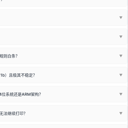
使用前置插口或外接拓展坞；
统重新握手识别；
顺利安装与使用。
▼
或老化的线材是此问题的高发诱因。
因为品牌商在生产时，会将**外观和配置稍有不同，但内部核心芯片和打
列"。
口故障。详细图文请参考：
未知USB设备简易修复教程
*一套通用的驱动程序**。命名时，通常会采用这个系列中的**基础款
▼
器处于正常待机状态；
🔴 红灯
或
🟡 黄灯
闪烁/常亮，一般表示
拔机箱后置原生USB接口；
板，原稿朝下放置在玻璃面板上，按下带有复印标识
的按键测
规则白条？
▼
检查并
取消勾选「脱机使用打印机」
选项；
动包）：
箱，一键修复或清空打印队列。
电脑驱动、USB连接线或系统服务上；
请优先进行机身自检/复印进行判断：
属于同系列，官方驱动名称通常显示为
HP Smart Tank 510 Series
.
硬件故障。重装驱动无法解决，建议联系售后或商家。
11b）且极其不稳定？
▼
尽、硒鼓寿命终结；喷墨打印机可能墨盒干涸、喷头堵塞。
同系列，官方驱动名称通常显示为
HP DeskJet 2130 Series
.
需重新检测 Windows 系统测试页、端口或驱动配置。
式下报错 `0x0000011b` 或频繁脱机。
4位系统还是ARM架构？
▼
系列，官方驱动名称通常显示为
Epson L4260 Series
.
/无线或有线网络打印？（此连接模式最稳定）
查看。微薄佣金收益将全部用
查看高性价比耗材 ＞
+
快捷键可一键打开系统属性，即可查看当前
Win
Pause/Break
同系列，官方驱动名称通常显示为
Canon G3020 Series
.
按键；
无法继续打印？
▼
型。
常代表具备网络连接能力。
自研的
【打印机工具箱】
，打开后在左下角"系统信息"一栏中，即可直
列，官方驱动名称通常显示为
Samsung SCX-3400 Series
.