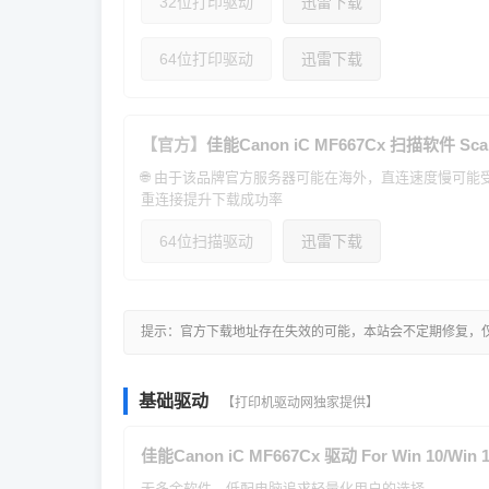
32位打印驱动
迅雷下载
64位打印驱动
迅雷下载
【官方】
佳能Canon iC MF667Cx 扫描软件 Sca
🌐 由于该品牌官方服务器可能在海外，直连速度慢可
重连接提升下载成功率
64位扫描驱动
迅雷下载
提示：官方下载地址存在失效的可能，本站会不定期修复，
基础驱动
【打印机驱动网独家提供】
佳能Canon iC MF667Cx 驱动 For Win 10/Win 1
无多余软件，低配电脑追求轻量化用户的选择