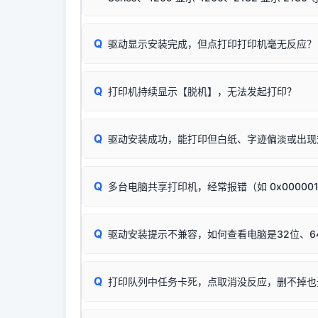
台式电脑请务必插在机箱后置USB插口，切勿
关闭打印机电源，等待约5秒后重新开机，让系
🟢 放心：这是正常匹配的官方驱动，通常可以
Q
驱动显示安装完成，但点打印打印机毫无反应？
尝试更换一条带双磁环屏蔽的优质打印线，劣质
这是打印机行业普遍采用的**官方命名规则**。
印功能基本一致**的几十款机型，划归为"同一个系
若进行上述操作后依然无效，可能为打印机主板接
建议通过简易自检，快速划分排查范围：
为了提高开发和维护效率，官方只会为该系列发布*
Q
打印机持续显示【脱机】，无法发起打印？
观察打印机指示灯：
🟢 绿灯常亮
通常代表机
型号**，或者在尾部加上
"Series（系列）"
标识。
缺纸、卡纸或耗材未能被识别。
简单尝试：关闭打印机电源，重启电脑，重新插
进行简易复印测试（限一体机）：掀开扫描仪盖
Q
驱动安装成功，能打印但白纸、字迹偏淡或出现
进入系统打印队列，点击顶部「打印机」菜单，
📌 行业常见典型例子（它们共用同一个官方驱
试。
若打印任务堆积卡死，可尝试使用本站免费工具
惠普 (HP)
✅ 复印正常 = 打印机硬件良好。故障通常出在
此现象通常与驱动无关，大多为耗材或硬件故障，
完整图文修复指导：
打印机显示脱机一键修复教程
：
HP Smart Tank 511、515、516、518
等
❌ 复印无反应/打印白纸 = 打印机本身存在
Q
多台电脑共享打印机，经常报错（如 0x00000
机身自检或复印同样不正常：激光机可能碳粉耗
：
HP DeskJet 2131、2132、2138
等属于
分步排查方案：
驱动装好无法打印完整排查方案
机身单独测试一切正常，唯独电脑打印时出现异常：
Windows安全补丁更新后，极易导致局域网USB共享模
爱普生 (Epson)
Q
驱动安装提示不兼容，如何查看电脑是32位、6
：
Epson L4266、L4268、L4269
等属于同
✅ 建议首先自查：打印机本身是否支持WiFi
如果您需要选购更换硒鼓或墨盒等，可点击右侧链接
佳能 (Canon)
于本站服务器租用与工具箱的维护。
检查机身背面，是否配有 RJ45 网络接口；
在键盘上同时按下
：
Canon G3820、G3821、G3860
等属于
Q
检查操作面板上是否有类似无线/WiFi的图标或
打印队列中任务卡死，点取消没反应，删不掉也
系统位数与架构类
三星 (Samsung)
打印机具体型号后缀若带有
W / DN / WiFi
，通
您也可以使用本站
：
Samsung SCX-3401、3405
等属于同系