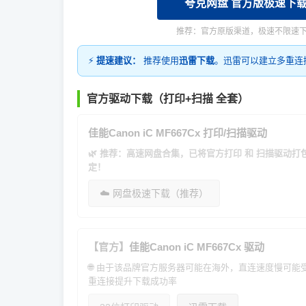
夸克网盘 官方版极速下
推荐：官方原版渠道，极速不限速
⚡
提速建议：
推荐使用
迅雷下载
。迅雷可以建立多重连
官方驱动下载（打印+扫描 全套）
佳能Canon iC MF667Cx 打印/扫描驱动
🌿 推荐：高速网盘合集，已将官方打印 和 扫描驱动
定！
☁️ 网盘极速下载（推荐）
【官方】
佳能Canon iC MF667Cx 驱动
🌐 由于该品牌官方服务器可能在海外，直连速度慢可
重连接提升下载成功率