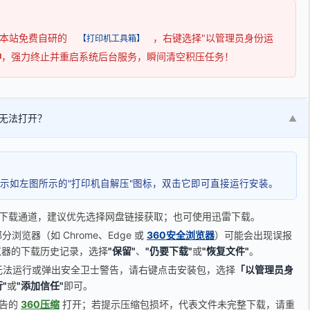
用本站免费自研的
，右键选择"以管理员身份运
【打印机工具箱】
钟
，强力终止并重启系统后台服务，瞬间清空积压任务！
无法打开？
▼
示如左图所示的"打印机自解压"图标，双击它即可直接运行安装。
下载通道，建议优先选择网盘链接获取；也可使用迅雷下载。
览器（如 Chrome、Edge 或
360安全浏览器
）可能会出现误报
器的下载历史记录，选择
"保留"
、
"仍要下载"
或
"恢复文件"
。
无法运行或弹出安全卫士警告，请右键点击安装包，选择
「以管理员身
"
或
"添加信任"
即可。
广告的
360压缩
打开；若提示压缩包损坏，代表文件未完整下载，请重