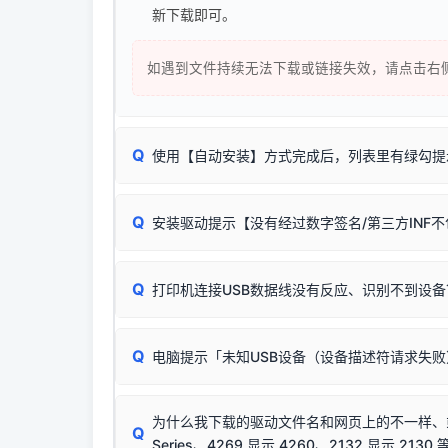
新下载即可。
如遇到文件持续无法下载或链接失效，请点击右
Q
使用【自动安装】方式完成后，列表里有绿勾提
无需担心，这是正常现象。
Q
安装驱动提示【没有经过数字签名/第三方INF
由于本站驱动包集成了32位和64位驱动，自动安
分：
Windows较新版本系统强制校验驱动的安全数
Q
打印机连接USB数据线没有反应、识别不到设备
：
✔ 可以使用了
🛡️ 本站驱动均经过严格签名。但由于微软系统
：代
✘ 安装失败
彻底不再识别老旧驱动的 SHA-1 签名
，导致安
请对照本站安装器左侧的图示进行排查：
结论：只要窗口里出
该报错是因为老款打印机官方使用的是旧版签名，新版 
Q
电脑提示「未知USB设备（设备描述符请求失
首先确认打印机电源已开启，USB数据线两端
临时解决方案：
关闭系统驱动强制签名完整步骤
若使用的是台式机，请优先插到电脑机箱的
后置
安装完成后可打印Windows系统测试页确认连通，
出现该报错说明电脑读取不到打印机硬件信息。这
（提醒：此方式仅在安装老款驱动时临时开启，日常正
排除线材松动后，可尝试更换一条USB数据线
为什么我下载的驱动文件名和网页上的不一样、或者
将USB数据线两端全部拔下，重新插紧；
Q
Series、4269 显示 4260、2132 显示 2130 