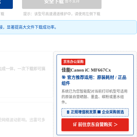
载
安全下载
暂不支持
下载
提示：该型号高速通道维护中，请使用左侧下载
接，显著提高大文件下载成功率。
京东办公采购
打包成一体，一次下载即可搞
佳能Canon iC MF667Cx
🎯 官方推荐适用：原装耗材 / 正品
组件
系统已为您智能配对当前打印机型号适用
的原装自营硒鼓、墨盒、碳粉或墨水组
件。
🧾 正规增值税发票
|
🏢 企业采购首选
能受网络波动影响。迅雷可多
🛒 前往京东自营购买 ＞