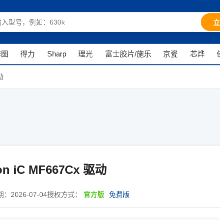
立
奔图
得力
Sharp
理光
富士胶片/施乐
京瓷
芯烨
动
n iC MF667Cx 驱动
期：
2026-07-04
授权方式：
官方版
免费版