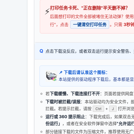
打印任务卡死、"正在删除"半天删不掉？
⚡
后面想打印的文件全部被堵住无法动弹？使
行"，点击
一键清空打印任务
。只需
3秒
Q
点击下载没反应，或者双击运行提示安全警告、
📌 下载后请认准这个图标：
本站提供的驱动程序下载后，基本都是显
若
下载缓慢、下载连接打不开
：页面若提供网盘
下载时被拦截/误报
：本站驱动均为安全文件，部分浏
拦截。若提示拦截，请按
+
打开浏览
Ctrl
J
运行或 360 提示阻止
：下载完成后，如果双击
份运行」
，或者在安全软件弹窗中选择
"允许运行
部分链接下载的文件为压缩文件，推荐使用无