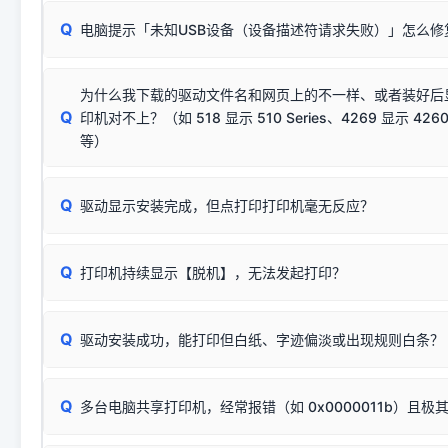
请对照本站安装器左侧的图示进行排查：
：代表与本机系
✘ 安装失败
系统（如 Win10/Win11 最新版）已彻底不再识别老旧驱动的
Q
电脑提示「未知USB设备（设备描述符请求失败）」怎么修
首先确认打印机电源已开启，USB数据线两端已完全插紧；
（被自动跳过），并不影响正
致安装失败。请尝试以下方案：
若使用的是台式机，请优先插到电脑机箱的
后置原生USB接
结论：只要窗口里出现了任意一
出现该报错说明电脑读取不到打印机硬件信息。这通常和驱动
该报错是因为老款打印机官方使用的是旧版签名，新版 Win10/W
供电不足极易导致识别失败）；
窗口去打印测试即可。
为什么我下载的驱动文件名和网页上的不一样、或者装好后
查硬件连接：
容，而非文件安全性问题。
排除线材松动后，可尝试更换一条USB数据线，或在设备管
Q
印机对不上？（如 518 显示 510 Series、4269 显示 4260
将USB数据线两端全部拔下，重新插紧；
临时解决方案：
关闭系统驱动强制签名完整步骤
安装完成后可打印Windows系统测试页确认连通，参考：
如何打
硬件改动】刷新硬件列表。
等）
台式电脑请务必插在机箱后置USB插口，切勿使用前置插口
页图文教程
（提醒：此方式仅在安装老款驱动时临时开启，日常正常使用无需
关闭打印机电源，等待约5秒后重新开机，让系统重新握手
🟢 放心：这是正常匹配的官方驱动，通常可以顺利安装与
验。）
Q
驱动显示安装完成，但点打印打印机毫无反应？
尝试更换一条带双磁环屏蔽的优质打印线，劣质或老化的线
这是打印机行业普遍采用的**官方命名规则**。因为品牌商在
因。
配置稍有不同，但内部核心芯片和打印功能基本一致**的几十
建议通过简易自检，快速划分排查范围：
系列"。
若进行上述操作后依然无效，可能为打印机主板接口故障。详
Q
打印机持续显示【脱机】，无法发起打印？
观察打印机指示灯：
🟢 绿灯常亮
通常代表机器处于正常
USB设备简易修复教程
为了提高开发和维护效率，官方只会为该系列发布**一套通用的
或
🟡 黄灯
闪烁/常亮，一般表示缺纸、卡纸或耗材未能
时，通常会采用这个系列中的**基础款型号**，或者在尾部加
简单尝试：关闭打印机电源，重启电脑，重新插拔机箱后置原
识。
Q
进行简易复印测试（限一体机）：掀开扫描仪盖板，原稿朝
驱动安装成功，能打印但白纸、字迹偏淡或出现规则白条？
进入系统打印队列，点击顶部「打印机」菜单，检查并
取消
按下带有复印标识
的按键测试。
机」
选项；
此现象通常与驱动无关，大多为耗材或硬件故障，请优先进行机
✅ 复印正常 = 打印机硬件良好。故障通常出在电脑驱动、
📌 行业常见典型例子（它们共用同一个官方驱动包）：
若打印任务堆积卡死，可尝试使用本站免费工具箱，一键修
Q
断：
多台电脑共享打印机，经常报错（如 0x0000011b）且极
上；
惠普 (HP)
完整图文修复指导：
打印机显示脱机一键修复教程
❌ 复印无反应/打印白纸 = 打印机本身存在硬件故障。重
机身自检或复印同样不正常：激光机可能碳粉耗尽、硒鼓寿