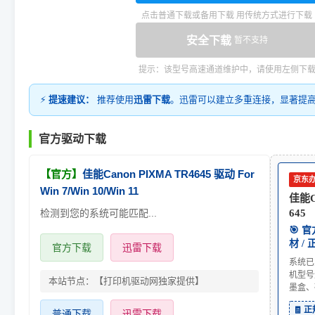
点击普通下载或备用下载 用传统方式进行下载
安全下载
暂不支持
提示：该型号高速通道维护中，请使用左侧下
⚡
提速建议：
推荐使用
迅雷下载
。迅雷可以建立多重连接，显著提
官方驱动下载
【官方】
佳能Canon PIXMA TR4645 驱动 For
京东
Win 7/Win 10/Win 11
佳能C
检测到您的系统可能匹配...
645
🎯 
材 /
官方下载
迅雷下载
系统已
机型号
本站节点：【打印机驱动网独家提供】
墨盒、
🧾 
普通下载
迅雷下载