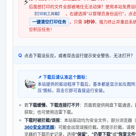
⚡
后面想打印的文件全部被堵住无法动弹？使用本站免费自
，右键选择"以管理员身份运行"，点
【打印机工具箱】
一键清空打印任务
。只需
3秒钟
，强力终止并重启系
空积压任务！
Q
点击下载没反应，或者双击运行提示安全警告、无法打开？
📌 下载后请认准这个图标：
本站提供的驱动程序下载后，基本都是显示如左图所
压"图标，双击它即可直接运行安装。
若
下载缓慢、下载连接打不开
：页面若提供网盘下载通道，
获取；也可使用迅雷下载。
下载时被拦截/误报
：本站驱动均为安全文件，部分浏览器（如 C
360安全浏览器
）可能会出现误报拦截。若提示拦截，请按
览器的下载历史记录，选择
"保留"
、
"仍要下载"
或
"恢复文件