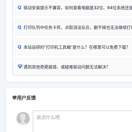
：
HP Smart Tank 511、515、516、518
等属于同系列
Windows安全补丁更新后，极易导致局域网USB共享模式下报错 `0
系售后或商家。
能墨盒干涸、喷头堵塞。
显示为
HP Smart Tank 510 Series
.
Q
频繁脱机。
驱动安装提示不兼容，如何查看电脑是32位、64位系统还是
分步排查方案：
驱动装好无法打印完整排查方案
机身单独测试一切正常，唯独电脑打印时出现异常：需重新检测 
：
HP DeskJet 2131、2132、2138
等属于同系列，官方
✅ 建议首先自查：打印机本身是否支持WiFi/无线或有线
试页、端口或驱动配置。
为
HP DeskJet 2130 Series
.
式最稳定）
在键盘上同时按下
+
Win
P
Q
爱普生 (Epson)
打印队列中任务卡死，点取消没反应，删不掉也无法继续打
一键打开系统属性，即可查看
如果您需要选购更换硒鼓或墨盒等，可点击右侧链接查看。微薄
检查机身背面，是否配有 RJ45 网络接口；
：
Epson L4266、L4268、L4269
等属于同系列，官方
型。
于本站服务器租用与工具箱的维护。
检查操作面板上是否有类似无线/WiFi的图标或按键；
为
Epson L4260 Series
.
当发送了错误的打印指令、想删
您也可以使用本站自研的
【打
Q
本站自研的"打印机工具箱"是什么？在哪里可以免费下载？
查看高性价比耗材 ＞
打印机具体型号后缀若带有
佳能 (Canon)
W / DN / WiFi
，通常代表具备
得等好久才有反应挺浪费时间的
在左下角"系统信息"一栏中，
：
Canon G3820、G3821、G3860
等属于同系列，官
若打印机本身带有网口/WiFi，请直接将其配置为网络打印模
到当前的操作系统版本以及系
💡 推荐使用工具箱一键清理：
这是本站自研开发的**绿色、免安装、无广告维护小工具**，
为
Canon G3020 Series
.
USB局域网共享方案。
💡
下载并打开本站自研的
【打印
疑难操作：
遇到其他奇葩报错、或疑难驱动问题无法解决？
详细图文指南：
如何查看自己电
三星 (Samsung)
进入左侧
「安装维护」
菜单；
共享报错完整修复教程：
0x0000011b报错手工解决办法
一键重启打印服务，清除各种顽固卡死、无法删除的打印队
您可以将您遇到的问题反馈给我们。请务必附带：
打印机完整型
：
Samsung SCX-3401、3405
等属于同系列，官方驱
在系统工具模块下，点击
【清
智能扫描并查看打印机当前的真实硬件端口；
⚠️ ARM架构笔记本提醒：若您的电脑是搭载骁龙处理器的超薄本、Su
遇到故障时的具体报错弹窗截图
。
Samsung SCX-3400 Series
.
（备选方案）通过"网络打印共享器"硬件可直接将传统USB打印
件将自动安全停止后台服务、
Windows ARM 系统设备，普通的 X86/X64 驱动将无法
新手免输命令行，一键呼出各种系统底层打印设置。
印机，多电脑连接不求人、不受补丁影响。
新启动打印引擎，一键彻底解
门的 ARM 专用驱动。普通电脑用户请忽略本条。
💬用户反馈
💡 这种情况特别多，这里不一一列举。
📬 统一反馈邮箱：
dyjqd@qq.com
官方免费下载入口：
https://www.dyjqd.com/api/down.htm
查看打印共享服务器 ＞
打印机工具箱下载地址：
（工具箱全面支持 Win7/8/10/11，终身免费，没有任何隐藏收费
https://www.dyjqd.com/ap
我们会有专人定期查收并整理高频疑难解答，感谢您的支持与厚爱
💡 通俗类比：
这就好比 iPhone 15、iPhone 15 Pro 外
说点什么吧
系统时，下载的都是同一个统称为"iOS 17"的安装包。这里的 510 Se
是它们共享的"系统"。