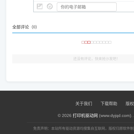
👨‍💻 站长有话说：
咱几乎每天都在远程帮网友安装各种打印机驱动。本站提供的驱
频使用的，要是驱动有错或者不能用，站长每天帮人装机时早就
全部评论（
0
）
大家反馈的问题也会及时验证修复，大家完全可以放心下载。
🎯 检验标准：只要驱动顺利装完，设备管理器内没有黄色感叹
出纸，就说明已经完美兼容，无需纠结显示名称上的细微差别
还没有评论，快来抢沙发吧！
关于我们
下载帮助
版权
© 2026
打印机驱动网
(www.dyjqd.com). 
免责声明：本站所有驱动资源均搜集自互联网，版权归原软件制