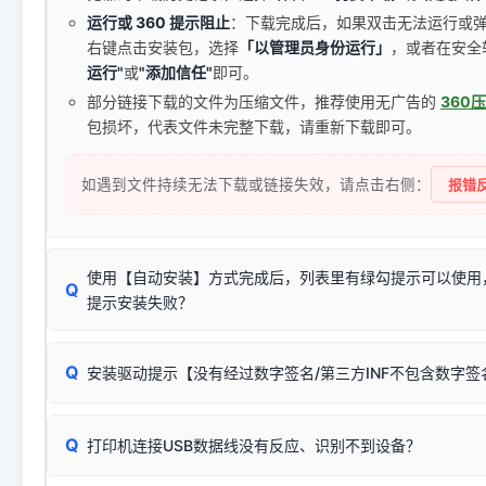
运行或 360 提示阻止
：下载完成后，如果双击无法运行或
右键点击安装包，选择
「以管理员身份运行」
，或者在安全
运行"
或
"添加信任"
即可。
部分链接下载的文件为压缩文件，推荐使用无广告的
360
包损坏，代表文件未完整下载，请重新下载即可。
如遇到文件持续无法下载或链接失效，请点击右侧：
报错反
使用【自动安装】方式完成后，列表里有绿勾提示可以使用
Q
提示安装失败？
无需担心，这是正常现象。
Q
安装驱动提示【没有经过数字签名/第三方INF不包含数字
由于本站驱动包集成了32位和64位驱动，自动安装程序在运
数，并只安装与系统相匹配的那一部分：
Windows较新版本系统强制校验驱动的安全数字签名。部分
Q
往往会弹出此类提示。
打印机连接USB数据线没有反应、识别不到设备？
：代表与您当
✔ 可以使用了
动已安装成功。
🛡️ 本站驱动均经过严格签名。但由于微软系统安全限制，
部