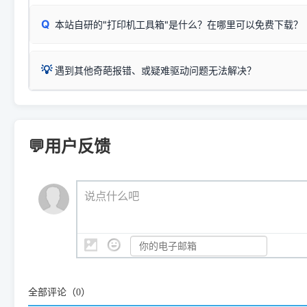
型。
于本站服务器租用与工具箱的维护。
检查操作面板上是否有类似无线/WiFi的图标或按键；
为
Epson L4260 Series
.
当发送了错误的打印指令、想删
您也可以使用本站自研的
【打
Q
本站自研的"打印机工具箱"是什么？在哪里可以免费下载？
查看高性价比耗材 ＞
打印机具体型号后缀若带有
佳能 (Canon)
W / DN / WiFi
，通常代表具备
得等好久才有反应挺浪费时间的
在左下角"系统信息"一栏中，
：
Canon G3820、G3821、G3860
等属于同系列，官
若打印机本身带有网口/WiFi，请直接将其配置为网络打印模
到当前的操作系统版本以及系
💡 推荐使用工具箱一键清理：
这是本站自研开发的**绿色、免安装、无广告维护小工具**，
为
Canon G3020 Series
.
USB局域网共享方案。
💡
下载并打开本站自研的
【打印
疑难操作：
遇到其他奇葩报错、或疑难驱动问题无法解决？
详细图文指南：
如何查看自己电
三星 (Samsung)
进入左侧
「安装维护」
菜单；
共享报错完整修复教程：
0x0000011b报错手工解决办法
一键重启打印服务，清除各种顽固卡死、无法删除的打印队
您可以将您遇到的问题反馈给我们。请务必附带：
打印机完整型
：
Samsung SCX-3401、3405
等属于同系列，官方驱
在系统工具模块下，点击
【清
智能扫描并查看打印机当前的真实硬件端口；
⚠️ ARM架构笔记本提醒：若您的电脑是搭载骁龙处理器的超薄本、Su
遇到故障时的具体报错弹窗截图
。
Samsung SCX-3400 Series
.
（备选方案）通过"网络打印共享器"硬件可直接将传统USB打印
件将自动安全停止后台服务、
Windows ARM 系统设备，普通的 X86/X64 驱动将无法
新手免输命令行，一键呼出各种系统底层打印设置。
印机，多电脑连接不求人、不受补丁影响。
新启动打印引擎，一键彻底解
门的 ARM 专用驱动。普通电脑用户请忽略本条。
💬用户反馈
💡 这种情况特别多，这里不一一列举。
📬 统一反馈邮箱：
dyjqd@qq.com
官方免费下载入口：
https://www.dyjqd.com/api/down.htm
查看打印共享服务器 ＞
打印机工具箱下载地址：
（工具箱全面支持 Win7/8/10/11，终身免费，没有任何隐藏收费
https://www.dyjqd.com/ap
我们会有专人定期查收并整理高频疑难解答，感谢您的支持与厚爱
💡 通俗类比：
这就好比 iPhone 15、iPhone 15 Pro 外
说点什么吧
系统时，下载的都是同一个统称为"iOS 17"的安装包。这里的 510 Se
是它们共享的"系统"。
👨‍💻 站长有话说：
咱几乎每天都在远程帮网友安装各种打印机驱动。本站提供的驱
频使用的，要是驱动有错或者不能用，站长每天帮人装机时早就
大家反馈的问题也会及时验证修复，大家完全可以放心下载。
全部评论（
0
）