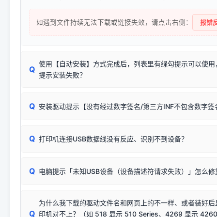
如遇到文件持续无法下载或链接失效，请点击右侧：
报错反
使用【自动安装】方式完成后，列表里有绿勾提示可以使用
Q
提示安装失败？
无需担心，这是正常现象。
Q
安装驱动提示【没有经过数字签名/第三方INF不包含数字
由于本站驱动包集成了32位和64位驱动，自动安装程序在运
数，并只安装与系统相匹配的那一部分：
Windows较新版本系统强制校验驱动的安全数字签名。部分
Q
往往会弹出此类提示。
打印机连接USB数据线没有反应、识别不到设备？
：代表与您当
✔ 可以使用了
动已安装成功。
🛡️ 本站驱动均经过严格签名。但由于微软系统安全限制，
部
请对照本站安装器左侧的图示进行排查：
：代表与本机系
✘ 安装失败
系统（如 Win10/Win11 最新版）已彻底不再识别老旧驱动的
Q
电脑提示「未知USB设备（设备描述符请求失败）」怎么修
首先确认打印机电源已开启，USB数据线两端已完全插紧；
（被自动跳过），并不影响正
致安装失败。请尝试以下方案：
若使用的是台式机，请优先插到电脑机箱的
后置原生USB接
结论：只要窗口里出现了任意一
出现该报错说明电脑读取不到打印机硬件信息。这通常和驱动
该报错是因为老款打印机官方使用的是旧版签名，新版 Win10/W
供电不足极易导致识别失败）；
窗口去打印测试即可。
为什么我下载的驱动文件名和网页上的不一样、或者装好后
查硬件连接：
容，而非文件安全性问题。
排除线材松动后，可尝试更换一条USB数据线，或在设备管
Q
印机对不上？（如 518 显示 510 Series、4269 显示 4260