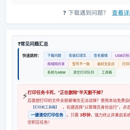
❓ 下载遇到问题？
查看详
常见问题汇总
快速跳转：
下载问题
安装红绿叉
签名报错
USB识别
局域网共享
型号不一致
装好无反应
打印
系统与ARM
清空打印队列
工具箱
打印任务卡死、"正在删除"半天删不掉？
⚡
后面想打印的文件全部被堵住无法动弹？使用本站免费自
，右键选择"以管理员身份运行"，点
【打印机工具箱】
一键清空打印任务
。只需
3秒钟
，强力终止并重启系
空积压任务！