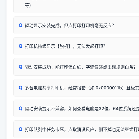
将USB数据线两端全部拔下，重新插紧；
临时解决方案：
关闭系统驱动强制签名完整步骤
安装完成后可打印Windows系统测试页确认连通，参考：
如何打
硬件改动】刷新硬件列表。
等）
台式电脑请务必插在机箱后置USB插口，切勿使用前置插口
页图文教程
（提醒：此方式仅在安装老款驱动时临时开启，日常正常使用无需
关闭打印机电源，等待约5秒后重新开机，让系统重新握手
🟢 放心：这是正常匹配的官方驱动，通常可以顺利安装与
验。）
Q
驱动显示安装完成，但点打印打印机毫无反应？
尝试更换一条带双磁环屏蔽的优质打印线，劣质或老化的线
这是打印机行业普遍采用的**官方命名规则**。因为品牌商在
因。
配置稍有不同，但内部核心芯片和打印功能基本一致**的几十
建议通过简易自检，快速划分排查范围：
系列"。
若进行上述操作后依然无效，可能为打印机主板接口故障。详
Q
打印机持续显示【脱机】，无法发起打印？
观察打印机指示灯：
🟢 绿灯常亮
通常代表机器处于正常
USB设备简易修复教程
为了提高开发和维护效率，官方只会为该系列发布**一套通用的
或
🟡 黄灯
闪烁/常亮，一般表示缺纸、卡纸或耗材未能
时，通常会采用这个系列中的**基础款型号**，或者在尾部加
简单尝试：关闭打印机电源，重启电脑，重新插拔机箱后置原
识。
Q
进行简易复印测试（限一体机）：掀开扫描仪盖板，原稿朝
驱动安装成功，能打印但白纸、字迹偏淡或出现规则白条？
进入系统打印队列，点击顶部「打印机」菜单，检查并
取消
按下带有复印标识
的按键测试。
机」
选项；
此现象通常与驱动无关，大多为耗材或硬件故障，请优先进行机
✅ 复印正常 = 打印机硬件良好。故障通常出在电脑驱动、
📌 行业常见典型例子（它们共用同一个官方驱动包）：
若打印任务堆积卡死，可尝试使用本站免费工具箱，一键修
Q
断：
多台电脑共享打印机，经常报错（如 0x0000011b）且极
上；
惠普 (HP)
完整图文修复指导：
打印机显示脱机一键修复教程
❌ 复印无反应/打印白纸 = 打印机本身存在硬件故障。重
机身自检或复印同样不正常：激光机可能碳粉耗尽、硒鼓寿
：
HP Smart Tank 511、515、516、518
等属于同系列
Windows安全补丁更新后，极易导致局域网USB共享模式下报错 `0
系售后或商家。
能墨盒干涸、喷头堵塞。
显示为
HP Smart Tank 510 Series
.
Q
频繁脱机。
驱动安装提示不兼容，如何查看电脑是32位、64位系统还是
分步排查方案：
驱动装好无法打印完整排查方案
机身单独测试一切正常，唯独电脑打印时出现异常：需重新检测 
：
HP DeskJet 2131、2132、2138
等属于同系列，官方
✅ 建议首先自查：打印机本身是否支持WiFi/无线或有线
试页、端口或驱动配置。
为
HP DeskJet 2130 Series
.
式最稳定）
在键盘上同时按下
+
Win
P
Q
爱普生 (Epson)
打印队列中任务卡死，点取消没反应，删不掉也无法继续打
一键打开系统属性，即可查看
如果您需要选购更换硒鼓或墨盒等，可点击右侧链接查看。微薄
检查机身背面，是否配有 RJ45 网络接口；
：
Epson L4266、L4268、L4269
等属于同系列，官方