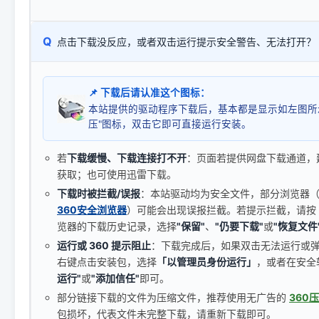
Q
点击下载没反应，或者双击运行提示安全警告、无法打开？
📌 下载后请认准这个图标：
本站提供的驱动程序下载后，基本都是显示如左图所
压"图标，双击它即可直接运行安装。
若
下载缓慢、下载连接打不开
：页面若提供网盘下载通道，
获取；也可使用迅雷下载。
下载时被拦截/误报
：本站驱动均为安全文件，部分浏览器（如 C
360安全浏览器
）可能会出现误报拦截。若提示拦截，请按
览器的下载历史记录，选择
"保留"
、
"仍要下载"
或
"恢复文件
运行或 360 提示阻止
：下载完成后，如果双击无法运行或
右键点击安装包，选择
「以管理员身份运行」
，或者在安全
运行"
或
"添加信任"
即可。
部分链接下载的文件为压缩文件，推荐使用无广告的
360
包损坏，代表文件未完整下载，请重新下载即可。