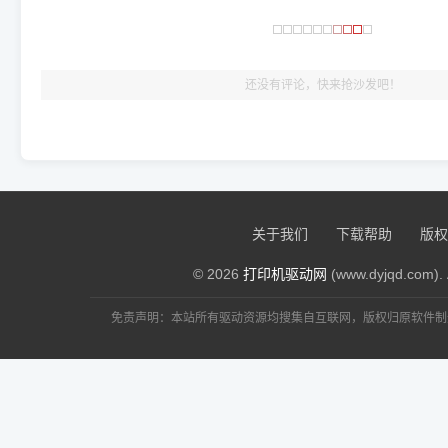
🎯 检验标准：只要驱动顺利装完，设备管理器内没有黄色感叹
出纸，就说明已经完美兼容，无需纠结显示名称上的细微差别
还没有评论，快来抢沙发吧！
关于我们
下载帮助
版权
© 2026
打印机驱动网
(www.dyjqd.com). 
免责声明：本站所有驱动资源均搜集自互联网，版权归原软件制