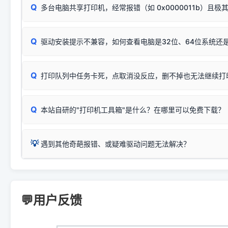
若打印任务堆积卡死，可尝试使用本站免费工具箱，一键修
Q
断：
多台电脑共享打印机，经常报错（如 0x0000011b）且极
上；
惠普 (HP)
完整图文修复指导：
打印机显示脱机一键修复教程
❌ 复印无反应/打印白纸 = 打印机本身存在硬件故障。重
机身自检或复印同样不正常：激光机可能碳粉耗尽、硒鼓寿
：
HP Smart Tank 511、515、516、518
等属于同系列
Windows安全补丁更新后，极易导致局域网USB共享模式下报错 `0
系售后或商家。
能墨盒干涸、喷头堵塞。
显示为
HP Smart Tank 510 Series
.
Q
频繁脱机。
驱动安装提示不兼容，如何查看电脑是32位、64位系统还是
分步排查方案：
驱动装好无法打印完整排查方案
机身单独测试一切正常，唯独电脑打印时出现异常：需重新检测 
：
HP DeskJet 2131、2132、2138
等属于同系列，官方
✅ 建议首先自查：打印机本身是否支持WiFi/无线或有线
试页、端口或驱动配置。
为
HP DeskJet 2130 Series
.
式最稳定）
在键盘上同时按下
+
Win
P
Q
爱普生 (Epson)
打印队列中任务卡死，点取消没反应，删不掉也无法继续打
一键打开系统属性，即可查看
如果您需要选购更换硒鼓或墨盒等，可点击右侧链接查看。微薄
检查机身背面，是否配有 RJ45 网络接口；
：
Epson L4266、L4268、L4269
等属于同系列，官方
型。
于本站服务器租用与工具箱的维护。
检查操作面板上是否有类似无线/WiFi的图标或按键；
为
Epson L4260 Series
.
当发送了错误的打印指令、想删
您也可以使用本站自研的
【打
Q
本站自研的"打印机工具箱"是什么？在哪里可以免费下载？
查看高性价比耗材 ＞
打印机具体型号后缀若带有
佳能 (Canon)
W / DN / WiFi
，通常代表具备
得等好久才有反应挺浪费时间的
在左下角"系统信息"一栏中，
：
Canon G3820、G3821、G3860
等属于同系列，官
若打印机本身带有网口/WiFi，请直接将其配置为网络打印模
到当前的操作系统版本以及系
💡 推荐使用工具箱一键清理：
这是本站自研开发的**绿色、免安装、无广告维护小工具**，
为
Canon G3020 Series
.
USB局域网共享方案。
💡
下载并打开本站自研的
【打印
疑难操作：
遇到其他奇葩报错、或疑难驱动问题无法解决？
详细图文指南：
如何查看自己电
三星 (Samsung)
进入左侧
「安装维护」
菜单；
共享报错完整修复教程：
0x0000011b报错手工解决办法
一键重启打印服务，清除各种顽固卡死、无法删除的打印队
您可以将您遇到的问题反馈给我们。请务必附带：
打印机完整型
：
Samsung SCX-3401、3405
等属于同系列，官方驱
在系统工具模块下，点击
【清
智能扫描并查看打印机当前的真实硬件端口；
⚠️ ARM架构笔记本提醒：若您的电脑是搭载骁龙处理器的超薄本、Su
遇到故障时的具体报错弹窗截图
。
Samsung SCX-3400 Series
.
（备选方案）通过"网络打印共享器"硬件可直接将传统USB打印
件将自动安全停止后台服务、
Windows ARM 系统设备，普通的 X86/X64 驱动将无法
新手免输命令行，一键呼出各种系统底层打印设置。
印机，多电脑连接不求人、不受补丁影响。
新启动打印引擎，一键彻底解
门的 ARM 专用驱动。普通电脑用户请忽略本条。
💬用户反馈
💡 这种情况特别多，这里不一一列举。
📬 统一反馈邮箱：
dyjqd@qq.com
官方免费下载入口：
https://www.dyjqd.com/api/down.htm
查看打印共享服务器 ＞
打印机工具箱下载地址：
（工具箱全面支持 Win7/8/10/11，终身免费，没有任何隐藏收费
https://www.dyjqd.com/ap
我们会有专人定期查收并整理高频疑难解答，感谢您的支持与厚爱