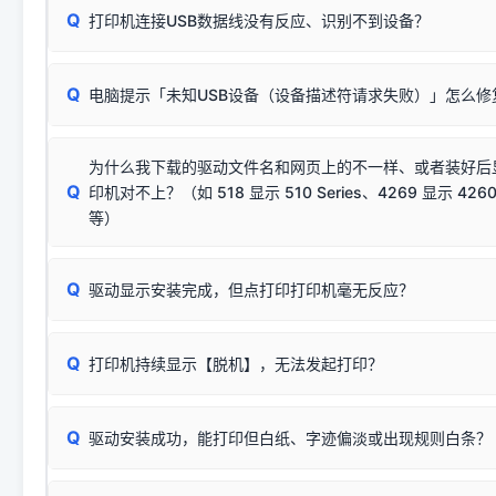
Q
往往会弹出此类提示。
打印机连接USB数据线没有反应、识别不到设备？
：代表与您当
✔ 可以使用了
动已安装成功。
🛡️ 本站驱动均经过严格签名。但由于微软系统安全限制，
部
请对照本站安装器左侧的图示进行排查：
：代表与本机系
✘ 安装失败
系统（如 Win10/Win11 最新版）已彻底不再识别老旧驱动的
Q
电脑提示「未知USB设备（设备描述符请求失败）」怎么修
首先确认打印机电源已开启，USB数据线两端已完全插紧；
（被自动跳过），并不影响正
致安装失败。请尝试以下方案：
若使用的是台式机，请优先插到电脑机箱的
后置原生USB接
结论：只要窗口里出现了任意一
出现该报错说明电脑读取不到打印机硬件信息。这通常和驱动
该报错是因为老款打印机官方使用的是旧版签名，新版 Win10/W
供电不足极易导致识别失败）；
窗口去打印测试即可。
为什么我下载的驱动文件名和网页上的不一样、或者装好后
查硬件连接：
容，而非文件安全性问题。
排除线材松动后，可尝试更换一条USB数据线，或在设备管
Q
印机对不上？（如 518 显示 510 Series、4269 显示 4260
将USB数据线两端全部拔下，重新插紧；
临时解决方案：
关闭系统驱动强制签名完整步骤
安装完成后可打印Windows系统测试页确认连通，参考：
如何打
硬件改动】刷新硬件列表。
等）
台式电脑请务必插在机箱后置USB插口，切勿使用前置插口
页图文教程
（提醒：此方式仅在安装老款驱动时临时开启，日常正常使用无需
关闭打印机电源，等待约5秒后重新开机，让系统重新握手
🟢 放心：这是正常匹配的官方驱动，通常可以顺利安装与
验。）
Q
驱动显示安装完成，但点打印打印机毫无反应？
尝试更换一条带双磁环屏蔽的优质打印线，劣质或老化的线
这是打印机行业普遍采用的**官方命名规则**。因为品牌商在
因。
配置稍有不同，但内部核心芯片和打印功能基本一致**的几十
建议通过简易自检，快速划分排查范围：
系列"。
若进行上述操作后依然无效，可能为打印机主板接口故障。详
Q
打印机持续显示【脱机】，无法发起打印？
观察打印机指示灯：
🟢 绿灯常亮
通常代表机器处于正常
USB设备简易修复教程
为了提高开发和维护效率，官方只会为该系列发布**一套通用的
或
🟡 黄灯
闪烁/常亮，一般表示缺纸、卡纸或耗材未能
时，通常会采用这个系列中的**基础款型号**，或者在尾部加
简单尝试：关闭打印机电源，重启电脑，重新插拔机箱后置原
识。
Q
进行简易复印测试（限一体机）：掀开扫描仪盖板，原稿朝
驱动安装成功，能打印但白纸、字迹偏淡或出现规则白条？
进入系统打印队列，点击顶部「打印机」菜单，检查并
取消
按下带有复印标识
的按键测试。
机」
选项；
此现象通常与驱动无关，大多为耗材或硬件故障，请优先进行机
✅ 复印正常 = 打印机硬件良好。故障通常出在电脑驱动、
📌 行业常见典型例子（它们共用同一个官方驱动包）：