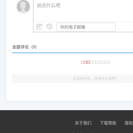
💡 通俗类比：
这就好比 iPhone 15、iPhone 15 Pro 外
说点什么吧
系统时，下载的都是同一个统称为"iOS 17"的安装包。这里的 510 Se
是它们共享的"系统"。
👨‍💻 站长有话说：
咱几乎每天都在远程帮网友安装各种打印机驱动。本站提供的驱
频使用的，要是驱动有错或者不能用，站长每天帮人装机时早就
大家反馈的问题也会及时验证修复，大家完全可以放心下载。
全部评论（
0
）
🎯 检验标准：只要驱动顺利装完，设备管理器内没有黄色感叹
出纸，就说明已经完美兼容，无需纠结显示名称上的细微差别
还没有评论，快来抢沙发吧！
关于我们
下载帮助
版权