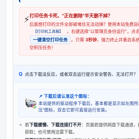
打印任务卡死、"正在删除"半天删不掉？
⚡
后面想打印的文件全部被堵住无法动弹？使用本站免费自
，右键选择"以管理员身份运行"，点
【打印机工具箱】
一键清空打印任务
。只需
3秒钟
，强力终止并重启系
空积压任务！
Q
点击下载没反应，或者双击运行提示安全警告、无法打开？
📌 下载后请认准这个图标：
本站提供的驱动程序下载后，基本都是显示如左图所
压"图标，双击它即可直接运行安装。
若
下载缓慢、下载连接打不开
：页面若提供网盘下载通道，
获取；也可使用迅雷下载。