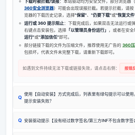
下载时被拦截/误报
：本站驱动均为安全文件，部分浏览器（如 C
360安全浏览器
）可能会出现误报拦截。若提示拦截，请按
览器的下载历史记录，选择
"保留"
、
"仍要下载"
或
"恢复文件
运行或 360 提示阻止
：下载完成后，如果双击无法运行或
右键点击安装包，选择
「以管理员身份运行」
，或者在安全
运行"
或
"添加信任"
即可。
部分链接下载的文件为压缩文件，推荐使用无广告的
360
包损坏，代表文件未完整下载，请重新下载即可。
如遇到文件持续无法下载或链接失效，请点击右侧：
报错反
使用【自动安装】方式完成后，列表里有绿勾提示可以使用
Q
提示安装失败？
无需担心，这是正常现象。
Q
安装驱动提示【没有经过数字签名/第三方INF不包含数字
由于本站驱动包集成了32位和64位驱动，自动安装程序在运
数，并只安装与系统相匹配的那一部分：
Windows较新版本系统强制校验驱动的安全数字签名。部分