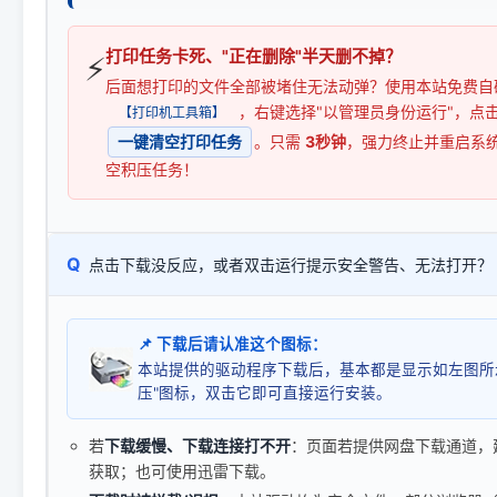
打印任务卡死、"正在删除"半天删不掉？
⚡
后面想打印的文件全部被堵住无法动弹？使用本站免费自
，右键选择"以管理员身份运行"，点
【打印机工具箱】
一键清空打印任务
。只需
3秒钟
，强力终止并重启系
空积压任务！
Q
点击下载没反应，或者双击运行提示安全警告、无法打开？
📌 下载后请认准这个图标：
本站提供的驱动程序下载后，基本都是显示如左图所
压"图标，双击它即可直接运行安装。
若
下载缓慢、下载连接打不开
：页面若提供网盘下载通道，
获取；也可使用迅雷下载。