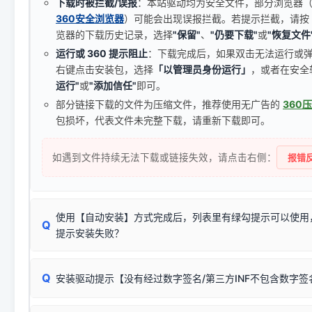
下载时被拦截/误报
：本站驱动均为安全文件，部分浏览器（如 C
360安全浏览器
）可能会出现误报拦截。若提示拦截，请按
览器的下载历史记录，选择
"保留"
、
"仍要下载"
或
"恢复文件
运行或 360 提示阻止
：下载完成后，如果双击无法运行或
右键点击安装包，选择
「以管理员身份运行」
，或者在安全
运行"
或
"添加信任"
即可。
部分链接下载的文件为压缩文件，推荐使用无广告的
360
包损坏，代表文件未完整下载，请重新下载即可。
如遇到文件持续无法下载或链接失效，请点击右侧：
报错反
使用【自动安装】方式完成后，列表里有绿勾提示可以使用
Q
提示安装失败？
无需担心，这是正常现象。
Q
安装驱动提示【没有经过数字签名/第三方INF不包含数字
由于本站驱动包集成了32位和64位驱动，自动安装程序在运
数，并只安装与系统相匹配的那一部分：
Windows较新版本系统强制校验驱动的安全数字签名。部分