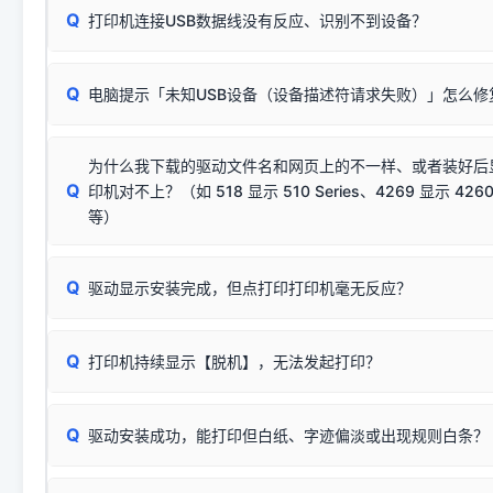
Q
往往会弹出此类提示。
打印机连接USB数据线没有反应、识别不到设备？
：代表与您当
✔ 可以使用了
动已安装成功。
🛡️ 本站驱动均经过严格签名。但由于微软系统安全限制，
部
请对照本站安装器左侧的图示进行排查：
：代表与本机系
✘ 安装失败
系统（如 Win10/Win11 最新版）已彻底不再识别老旧驱动的
Q
电脑提示「未知USB设备（设备描述符请求失败）」怎么修
首先确认打印机电源已开启，USB数据线两端已完全插紧；
（被自动跳过），并不影响正
致安装失败。请尝试以下方案：
若使用的是台式机，请优先插到电脑机箱的
后置原生USB接
结论：只要窗口里出现了任意一
出现该报错说明电脑读取不到打印机硬件信息。这通常和驱动
该报错是因为老款打印机官方使用的是旧版签名，新版 Win10/W
供电不足极易导致识别失败）；
窗口去打印测试即可。
为什么我下载的驱动文件名和网页上的不一样、或者装好后
查硬件连接：
容，而非文件安全性问题。
排除线材松动后，可尝试更换一条USB数据线，或在设备管
Q
印机对不上？（如 518 显示 510 Series、4269 显示 4260
将USB数据线两端全部拔下，重新插紧；
临时解决方案：
关闭系统驱动强制签名完整步骤
安装完成后可打印Windows系统测试页确认连通，参考：
如何打
硬件改动】刷新硬件列表。
等）
台式电脑请务必插在机箱后置USB插口，切勿使用前置插口
页图文教程
（提醒：此方式仅在安装老款驱动时临时开启，日常正常使用无需
关闭打印机电源，等待约5秒后重新开机，让系统重新握手
🟢 放心：这是正常匹配的官方驱动，通常可以顺利安装与
验。）
Q
驱动显示安装完成，但点打印打印机毫无反应？
尝试更换一条带双磁环屏蔽的优质打印线，劣质或老化的线
这是打印机行业普遍采用的**官方命名规则**。因为品牌商在
因。
配置稍有不同，但内部核心芯片和打印功能基本一致**的几十
建议通过简易自检，快速划分排查范围：
系列"。
若进行上述操作后依然无效，可能为打印机主板接口故障。详
Q
打印机持续显示【脱机】，无法发起打印？
观察打印机指示灯：
🟢 绿灯常亮
通常代表机器处于正常
USB设备简易修复教程
为了提高开发和维护效率，官方只会为该系列发布**一套通用的
或
🟡 黄灯
闪烁/常亮，一般表示缺纸、卡纸或耗材未能
时，通常会采用这个系列中的**基础款型号**，或者在尾部加
简单尝试：关闭打印机电源，重启电脑，重新插拔机箱后置原
识。
Q
进行简易复印测试（限一体机）：掀开扫描仪盖板，原稿朝
驱动安装成功，能打印但白纸、字迹偏淡或出现规则白条？
进入系统打印队列，点击顶部「打印机」菜单，检查并
取消
按下带有复印标识
的按键测试。
机」
选项；
此现象通常与驱动无关，大多为耗材或硬件故障，请优先进行机
✅ 复印正常 = 打印机硬件良好。故障通常出在电脑驱动、
📌 行业常见典型例子（它们共用同一个官方驱动包）：