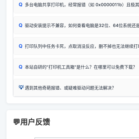
若打印任务堆积卡死，可尝试使用本站免费工具箱，一键修
Q
断：
多台电脑共享打印机，经常报错（如 0x0000011b）且极
上；
惠普 (HP)
完整图文修复指导：
打印机显示脱机一键修复教程
❌ 复印无反应/打印白纸 = 打印机本身存在硬件故障。重
机身自检或复印同样不正常：激光机可能碳粉耗尽、硒鼓寿
：
HP Smart Tank 511、515、516、518
等属于同系列
Windows安全补丁更新后，极易导致局域网USB共享模式下报错 `0
系售后或商家。
能墨盒干涸、喷头堵塞。
显示为
HP Smart Tank 510 Series
.
Q
频繁脱机。
驱动安装提示不兼容，如何查看电脑是32位、64位系统还是
分步排查方案：
驱动装好无法打印完整排查方案
机身单独测试一切正常，唯独电脑打印时出现异常：需重新检测 
：
HP DeskJet 2131、2132、2138
等属于同系列，官方
✅ 建议首先自查：打印机本身是否支持WiFi/无线或有线
试页、端口或驱动配置。
为
HP DeskJet 2130 Series
.
式最稳定）
在键盘上同时按下
+
Win
P
Q
爱普生 (Epson)
打印队列中任务卡死，点取消没反应，删不掉也无法继续打
一键打开系统属性，即可查看
如果您需要选购更换硒鼓或墨盒等，可点击右侧链接查看。微薄
检查机身背面，是否配有 RJ45 网络接口；
：
Epson L4266、L4268、L4269
等属于同系列，官方
型。
于本站服务器租用与工具箱的维护。
检查操作面板上是否有类似无线/WiFi的图标或按键；
为
Epson L4260 Series
.
当发送了错误的打印指令、想删
您也可以使用本站自研的
【打
Q
本站自研的"打印机工具箱"是什么？在哪里可以免费下载？
查看高性价比耗材 ＞
打印机具体型号后缀若带有
佳能 (Canon)
W / DN / WiFi
，通常代表具备
得等好久才有反应挺浪费时间的
在左下角"系统信息"一栏中，
：
Canon G3820、G3821、G3860
等属于同系列，官
若打印机本身带有网口/WiFi，请直接将其配置为网络打印模
到当前的操作系统版本以及系
💡 推荐使用工具箱一键清理：
这是本站自研开发的**绿色、免安装、无广告维护小工具**，
为
Canon G3020 Series
.
USB局域网共享方案。
💡
下载并打开本站自研的
【打印
疑难操作：
遇到其他奇葩报错、或疑难驱动问题无法解决？
详细图文指南：
如何查看自己电
三星 (Samsung)
进入左侧
「安装维护」
菜单；
共享报错完整修复教程：
0x0000011b报错手工解决办法
一键重启打印服务，清除各种顽固卡死、无法删除的打印队
您可以将您遇到的问题反馈给我们。请务必附带：
打印机完整型
：
Samsung SCX-3401、3405
等属于同系列，官方驱
在系统工具模块下，点击
【清
智能扫描并查看打印机当前的真实硬件端口；
⚠️ ARM架构笔记本提醒：若您的电脑是搭载骁龙处理器的超薄本、Su
遇到故障时的具体报错弹窗截图
。
Samsung SCX-3400 Series
.
（备选方案）通过"网络打印共享器"硬件可直接将传统USB打印
件将自动安全停止后台服务、
Windows ARM 系统设备，普通的 X86/X64 驱动将无法
新手免输命令行，一键呼出各种系统底层打印设置。
印机，多电脑连接不求人、不受补丁影响。
新启动打印引擎，一键彻底解
门的 ARM 专用驱动。普通电脑用户请忽略本条。
💬用户反馈
💡 这种情况特别多，这里不一一列举。
📬 统一反馈邮箱：
dyjqd@qq.com
官方免费下载入口：
https://www.dyjqd.com/api/down.htm
查看打印共享服务器 ＞
打印机工具箱下载地址：
（工具箱全面支持 Win7/8/10/11，终身免费，没有任何隐藏收费
https://www.dyjqd.com/ap
我们会有专人定期查收并整理高频疑难解答，感谢您的支持与厚爱