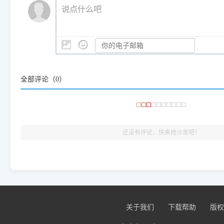
💡 通俗类比：
这就好比 iPhone 15、iPhone 15 Pro 外
说点什么吧
系统时，下载的都是同一个统称为"iOS 17"的安装包。这里的 510 Se
是它们共享的"系统"。
👨‍💻 站长有话说：
咱几乎每天都在远程帮网友安装各种打印机驱动。本站提供的驱
频使用的，要是驱动有错或者不能用，站长每天帮人装机时早就
大家反馈的问题也会及时验证修复，大家完全可以放心下载。
全部评论（
0
）
🎯 检验标准：只要驱动顺利装完，设备管理器内没有黄色感叹
出纸，就说明已经完美兼容，无需纠结显示名称上的细微差别
还没有评论，快来抢沙发吧！
关于我们
下载帮助
版权