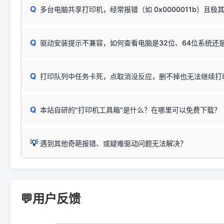
📌 行业常见典型例子（它们共用同一个官方驱动包）：
若打印任务堆积卡死，可尝试使用本站免费工具箱，一键修
Q
断：
多台电脑共享打印机，经常报错（如 0x0000011b）且极
上；
惠普 (HP)
完整图文修复指导：
打印机显示脱机一键修复教程
❌ 复印无反应/打印白纸 = 打印机本身存在硬件故障。重
机身自检或复印同样不正常：激光机可能碳粉耗尽、硒鼓寿
：
HP Smart Tank 511、515、516、518
等属于同系列
Windows安全补丁更新后，极易导致局域网USB共享模式下报错 `0
系售后或商家。
能墨盒干涸、喷头堵塞。
显示为
HP Smart Tank 510 Series
.
Q
频繁脱机。
驱动安装提示不兼容，如何查看电脑是32位、64位系统还是
分步排查方案：
驱动装好无法打印完整排查方案
机身单独测试一切正常，唯独电脑打印时出现异常：需重新检测 
：
HP DeskJet 2131、2132、2138
等属于同系列，官方
✅ 建议首先自查：打印机本身是否支持WiFi/无线或有线
试页、端口或驱动配置。
为
HP DeskJet 2130 Series
.
式最稳定）
在键盘上同时按下
+
Win
P
Q
爱普生 (Epson)
打印队列中任务卡死，点取消没反应，删不掉也无法继续打
一键打开系统属性，即可查看
如果您需要选购更换硒鼓或墨盒等，可点击右侧链接查看。微薄
检查机身背面，是否配有 RJ45 网络接口；
：
Epson L4266、L4268、L4269
等属于同系列，官方
型。
于本站服务器租用与工具箱的维护。
检查操作面板上是否有类似无线/WiFi的图标或按键；
为
Epson L4260 Series
.
当发送了错误的打印指令、想删
您也可以使用本站自研的
【打
Q
本站自研的"打印机工具箱"是什么？在哪里可以免费下载？
查看高性价比耗材 ＞
打印机具体型号后缀若带有
佳能 (Canon)
W / DN / WiFi
，通常代表具备
得等好久才有反应挺浪费时间的
在左下角"系统信息"一栏中，
：
Canon G3820、G3821、G3860
等属于同系列，官
若打印机本身带有网口/WiFi，请直接将其配置为网络打印模
到当前的操作系统版本以及系
💡 推荐使用工具箱一键清理：
这是本站自研开发的**绿色、免安装、无广告维护小工具**，
为
Canon G3020 Series
.
USB局域网共享方案。
💡
下载并打开本站自研的
【打印
疑难操作：
遇到其他奇葩报错、或疑难驱动问题无法解决？
详细图文指南：
如何查看自己电
三星 (Samsung)
进入左侧
「安装维护」
菜单；
共享报错完整修复教程：
0x0000011b报错手工解决办法
一键重启打印服务，清除各种顽固卡死、无法删除的打印队
您可以将您遇到的问题反馈给我们。请务必附带：
打印机完整型
：
Samsung SCX-3401、3405
等属于同系列，官方驱
在系统工具模块下，点击
【清
智能扫描并查看打印机当前的真实硬件端口；
⚠️ ARM架构笔记本提醒：若您的电脑是搭载骁龙处理器的超薄本、Su
遇到故障时的具体报错弹窗截图
。
Samsung SCX-3400 Series
.
（备选方案）通过"网络打印共享器"硬件可直接将传统USB打印
件将自动安全停止后台服务、
Windows ARM 系统设备，普通的 X86/X64 驱动将无法
新手免输命令行，一键呼出各种系统底层打印设置。
印机，多电脑连接不求人、不受补丁影响。
新启动打印引擎，一键彻底解
门的 ARM 专用驱动。普通电脑用户请忽略本条。
💬用户反馈
💡 这种情况特别多，这里不一一列举。
📬 统一反馈邮箱：
dyjqd@qq.com
官方免费下载入口：
https://www.dyjqd.com/api/down.htm
查看打印共享服务器 ＞
打印机工具箱下载地址：
（工具箱全面支持 Win7/8/10/11，终身免费，没有任何隐藏收费
https://www.dyjqd.com/ap
我们会有专人定期查收并整理高频疑难解答，感谢您的支持与厚爱