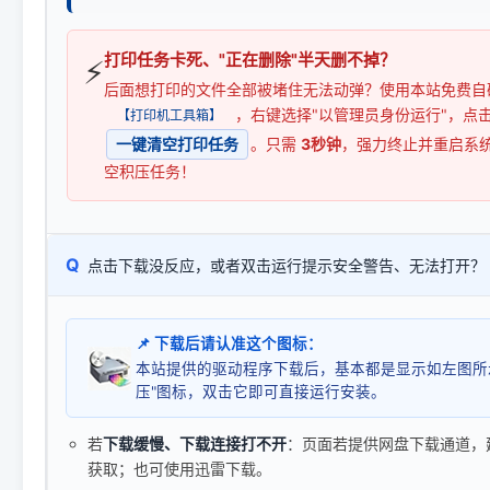
打印任务卡死、"正在删除"半天删不掉？
⚡
后面想打印的文件全部被堵住无法动弹？使用本站免费自
，右键选择"以管理员身份运行"，点
【打印机工具箱】
一键清空打印任务
。只需
3秒钟
，强力终止并重启系
空积压任务！
Q
点击下载没反应，或者双击运行提示安全警告、无法打开？
📌 下载后请认准这个图标：
本站提供的驱动程序下载后，基本都是显示如左图所
压"图标，双击它即可直接运行安装。
若
下载缓慢、下载连接打不开
：页面若提供网盘下载通道，
获取；也可使用迅雷下载。