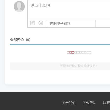
💡 通俗类比：
这就好比 iPhone 15、iPhone 15 Pro 外
说点什么吧
系统时，下载的都是同一个统称为"iOS 17"的安装包。这里的 510 Se
是它们共享的"系统"。
👨‍💻 站长有话说：
咱几乎每天都在远程帮网友安装各种打印机驱动。本站提供的驱
频使用的，要是驱动有错或者不能用，站长每天帮人装机时早就
大家反馈的问题也会及时验证修复，大家完全可以放心下载。
全部评论（
0
）
🎯 检验标准：只要驱动顺利装完，设备管理器内没有黄色感叹
出纸，就说明已经完美兼容，无需纠结显示名称上的细微差别
还没有评论，快来抢沙发吧！
：怎
594839748@qq.com
评论
佳能Canon PIXMA MP288 一
：Win7系统 依次点击 开始—
天涯浪子
评论
佳能Canon PIXMA MP288 一
传真扫描 Win10系
：安装驱动
403146207@qq.com
评论
佳能Canon PIXMA MP288 一
：那是软件不支持，可以换个
天涯浪子
评论
佳能Canon PIXMA MP288 一
Acrobat v9.32 Pro 精简
关于我们
下载帮助
版权
：怎么MP288扫
175014739@qq.COM
评论
佳能Canon PIXMA MP288 一
：MP288开机显示E0
9478@qq.com
评论
佳能Canon PIXMA MP288 一