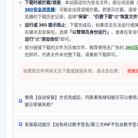
下载时被拦截/误报
：本站驱动均为安全文件，部分浏览器（如 C
360安全浏览器
）可能会出现误报拦截。若提示拦截，请按
览器的下载历史记录，选择
"保留"
、
"仍要下载"
或
"恢复文件
运行或 360 提示阻止
：下载完成后，如果双击无法运行或
右键点击安装包，选择
「以管理员身份运行」
，或者在安全
运行"
或
"添加信任"
即可。
部分链接下载的文件为压缩文件，推荐使用无广告的
360
包损坏，代表文件未完整下载，请重新下载即可。
如遇到文件持续无法下载或链接失效，请点击右侧：
报错反
使用【自动安装】方式完成后，列表里有绿勾提示可以使用
Q
提示安装失败？
无需担心，这是正常现象。
Q
安装驱动提示【没有经过数字签名/第三方INF不包含数字
由于本站驱动包集成了32位和64位驱动，自动安装程序在运
数，并只安装与系统相匹配的那一部分：
Windows较新版本系统强制校验驱动的安全数字签名。部分