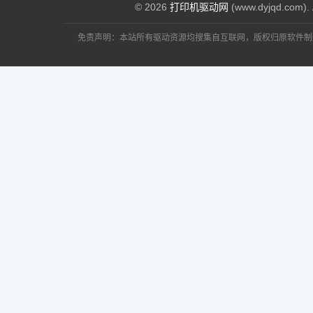
© 2026
打印机驱动网
(www.dyjqd.com). 
：280Series(系列)，288
天涯浪子
评论
佳能Canon PIXMA MP288 一
系列驱动相同
免责声明：本站所有驱动资源均搜集自互联网，版权归原软件制
：下载了怎么
873034540@qq.com
评论
佳能Canon PIXMA MP288 一
：彩色墨水，黑色
jiahui3990@163.com
评论
佳能Canon PIXMA MP288 一
法打印，已经加上墨
：可算是
314073118@qq.com
评论
佳能Canon PIXMA MP288 一
：在设备管理器里能不能看
天涯浪子
评论
佳能Canon PIXMA MP288 一
装好了，在开
：打印能用，
948126855@QQ.COM
评论
佳能Canon PIXMA MP288 一
：请问安装了驱动怎么
疯人愿
评论
佳能Canon PIXMA MP288 一
：有墨水，杂么提示警
佛心
评论
佳能Canon PIXMA MP288 一
：无用下载器也可以下载
搁浅
评论
佳能Canon PIXMA MP288 一
：很好用！安装得很快！家里
有空
评论
佳能Canon PIXMA MP288 一
了。没想到
：可以看下页面底
有空
评论
佳能Canon PIXMA MP288 一
https://www.dyjqd.com/data/help.html
：很好用！安装得很快！家
JJ式_转动
评论
佳能Canon PIXMA MP288 一
载了。没想到
：光盘不见了怎么下
徐兵
评论
佳能Canon PIXMA MP288 一
：好用，安
心走天涯
评论
佳能Canon PIXMA MP288 一