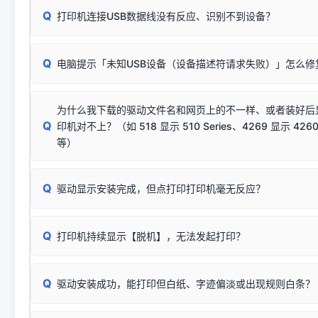
Q
往往会弹出此类提示。
打印机连接USB数据线没有反应、识别不到设备？
：代表与您当
✔ 可以使用了
动已安装成功。
🛡️ 本站驱动均经过严格签名。但由于微软系统安全限制，
部
请对照本站安装器左侧的图示进行排查：
：代表与本机系
✘ 安装失败
系统（如 Win10/Win11 最新版）已彻底不再识别老旧驱动的
Q
电脑提示「未知USB设备（设备描述符请求失败）」怎么修
首先确认打印机电源已开启，USB数据线两端已完全插紧；
（被自动跳过），并不影响正
致安装失败。请尝试以下方案：
若使用的是台式机，请优先插到电脑机箱的
后置原生USB接
结论：只要窗口里出现了任意一
出现该报错说明电脑读取不到打印机硬件信息。这通常和驱动
该报错是因为老款打印机官方使用的是旧版签名，新版 Win10/W
供电不足极易导致识别失败）；
窗口去打印测试即可。
为什么我下载的驱动文件名和网页上的不一样、或者装好后
查硬件连接：
容，而非文件安全性问题。
排除线材松动后，可尝试更换一条USB数据线，或在设备管
Q
印机对不上？（如 518 显示 510 Series、4269 显示 4260
将USB数据线两端全部拔下，重新插紧；
临时解决方案：
关闭系统驱动强制签名完整步骤
安装完成后可打印Windows系统测试页确认连通，参考：
如何打
硬件改动】刷新硬件列表。
等）
台式电脑请务必插在机箱后置USB插口，切勿使用前置插口
页图文教程
（提醒：此方式仅在安装老款驱动时临时开启，日常正常使用无需
关闭打印机电源，等待约5秒后重新开机，让系统重新握手
🟢 放心：这是正常匹配的官方驱动，通常可以顺利安装与
验。）
Q
驱动显示安装完成，但点打印打印机毫无反应？
尝试更换一条带双磁环屏蔽的优质打印线，劣质或老化的线
这是打印机行业普遍采用的**官方命名规则**。因为品牌商在
因。
配置稍有不同，但内部核心芯片和打印功能基本一致**的几十
建议通过简易自检，快速划分排查范围：
系列"。
若进行上述操作后依然无效，可能为打印机主板接口故障。详
Q
打印机持续显示【脱机】，无法发起打印？
观察打印机指示灯：
🟢 绿灯常亮
通常代表机器处于正常
USB设备简易修复教程
为了提高开发和维护效率，官方只会为该系列发布**一套通用的
或
🟡 黄灯
闪烁/常亮，一般表示缺纸、卡纸或耗材未能
时，通常会采用这个系列中的**基础款型号**，或者在尾部加
简单尝试：关闭打印机电源，重启电脑，重新插拔机箱后置原
识。
Q
进行简易复印测试（限一体机）：掀开扫描仪盖板，原稿朝
驱动安装成功，能打印但白纸、字迹偏淡或出现规则白条？
进入系统打印队列，点击顶部「打印机」菜单，检查并
取消
按下带有复印标识
的按键测试。
机」
选项；
此现象通常与驱动无关，大多为耗材或硬件故障，请优先进行机
✅ 复印正常 = 打印机硬件良好。故障通常出在电脑驱动、