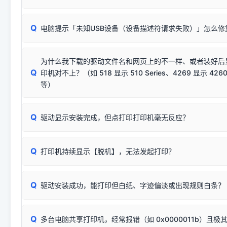
动已安装成功。
🛡️ 本站驱动均经过严格签名。但由于微软系统安全限制，
部
请对照本站安装器左侧的图示进行排查：
：代表与本机系
✘ 安装失败
系统（如 Win10/Win11 最新版）已彻底不再识别老旧驱动的
Q
电脑提示「未知USB设备（设备描述符请求失败）」怎么修
首先确认打印机电源已开启，USB数据线两端已完全插紧；
（被自动跳过），并不影响正
致安装失败。请尝试以下方案：
若使用的是台式机，请优先插到电脑机箱的
后置原生USB接
结论：只要窗口里出现了任意一
出现该报错说明电脑读取不到打印机硬件信息。这通常和驱动
该报错是因为老款打印机官方使用的是旧版签名，新版 Win10/W
供电不足极易导致识别失败）；
窗口去打印测试即可。
为什么我下载的驱动文件名和网页上的不一样、或者装好后
查硬件连接：
容，而非文件安全性问题。
排除线材松动后，可尝试更换一条USB数据线，或在设备管
Q
印机对不上？（如 518 显示 510 Series、4269 显示 4260
将USB数据线两端全部拔下，重新插紧；
临时解决方案：
关闭系统驱动强制签名完整步骤
安装完成后可打印Windows系统测试页确认连通，参考：
如何打
硬件改动】刷新硬件列表。
等）
台式电脑请务必插在机箱后置USB插口，切勿使用前置插口
页图文教程
（提醒：此方式仅在安装老款驱动时临时开启，日常正常使用无需
关闭打印机电源，等待约5秒后重新开机，让系统重新握手
🟢 放心：这是正常匹配的官方驱动，通常可以顺利安装与
验。）
Q
驱动显示安装完成，但点打印打印机毫无反应？
尝试更换一条带双磁环屏蔽的优质打印线，劣质或老化的线
这是打印机行业普遍采用的**官方命名规则**。因为品牌商在
因。
配置稍有不同，但内部核心芯片和打印功能基本一致**的几十
建议通过简易自检，快速划分排查范围：
系列"。
若进行上述操作后依然无效，可能为打印机主板接口故障。详
Q
打印机持续显示【脱机】，无法发起打印？
观察打印机指示灯：
🟢 绿灯常亮
通常代表机器处于正常
USB设备简易修复教程
为了提高开发和维护效率，官方只会为该系列发布**一套通用的
或
🟡 黄灯
闪烁/常亮，一般表示缺纸、卡纸或耗材未能
时，通常会采用这个系列中的**基础款型号**，或者在尾部加
简单尝试：关闭打印机电源，重启电脑，重新插拔机箱后置原
识。
Q
进行简易复印测试（限一体机）：掀开扫描仪盖板，原稿朝
驱动安装成功，能打印但白纸、字迹偏淡或出现规则白条？
进入系统打印队列，点击顶部「打印机」菜单，检查并
取消
按下带有复印标识
的按键测试。
机」
选项；
此现象通常与驱动无关，大多为耗材或硬件故障，请优先进行机
✅ 复印正常 = 打印机硬件良好。故障通常出在电脑驱动、
📌 行业常见典型例子（它们共用同一个官方驱动包）：
若打印任务堆积卡死，可尝试使用本站免费工具箱，一键修
Q
断：
多台电脑共享打印机，经常报错（如 0x0000011b）且极
上；
惠普 (HP)