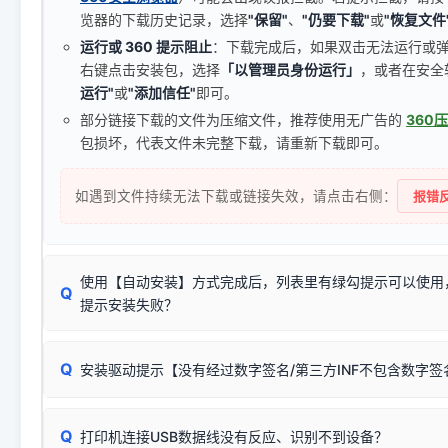
览器的下载历史记录，选择
"保留"
、
"仍要下载"
或
"恢复文件
运行或 360 提示阻止
：下载完成后，如果双击无法运行或
右键点击安装包，选择
「以管理员身份运行」
，或者在安全
运行"
或
"添加信任"
即可。
部分链接下载的文件为压缩文件，推荐使用无广告的
360
包损坏，代表文件未完整下载，请重新下载即可。
如遇到文件持续无法下载或链接失效，请点击右侧：
报错反
使用【自动安装】方式完成后，列表里有绿勾提示可以使用
Q
提示安装失败？
无需担心，这是正常现象。
Q
安装驱动提示【没有经过数字签名/第三方INF不包含数字
由于本站驱动包集成了32位和64位驱动，自动安装程序在运
数，并只安装与系统相匹配的那一部分：
Windows较新版本系统强制校验驱动的安全数字签名。部分
Q
往往会弹出此类提示。
打印机连接USB数据线没有反应、识别不到设备？
：代表与您当
✔ 可以使用了