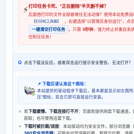
打印任务卡死、"正在删除"半天删不掉？
⚡
后面想打印的文件全部被堵住无法动弹？使用本站免费自
，右键选择"以管理员身份运行"，点
【打印机工具箱】
一键清空打印任务
。只需
3秒钟
，强力终止并重启系
空积压任务！
Q
点击下载没反应，或者双击运行提示安全警告、无法打开？
📌 下载后请认准这个图标：
本站提供的驱动程序下载后，基本都是显示如左图所
压"图标，双击它即可直接运行安装。
若
下载缓慢、下载连接打不开
：页面若提供网盘下载通道，
获取；也可使用迅雷下载。
下载时被拦截/误报
：本站驱动均为安全文件，部分浏览器（如 C
360安全浏览器
）可能会出现误报拦截。若提示拦截，请按