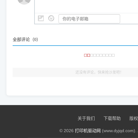
是它们共享的"系统"。
👨‍💻 站长有话说：
咱几乎每天都在远程帮网友安装各种打印机驱动。本站提供的驱
频使用的，要是驱动有错或者不能用，站长每天帮人装机时早就
大家反馈的问题也会及时验证修复，大家完全可以放心下载。
全部评论（
0
）
🎯 检验标准：只要驱动顺利装完，设备管理器内没有黄色感叹
出纸，就说明已经完美兼容，无需纠结显示名称上的细微差别
还没有评论，快来抢沙发吧！
关于我们
下载帮助
版权
© 2026
打印机驱动网
(www.dyjqd.com). 