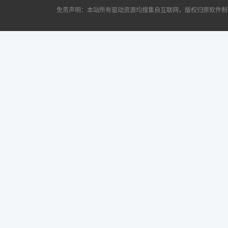
免责声明：本站所有驱动资源均搜集自互联网，版权归原软件制