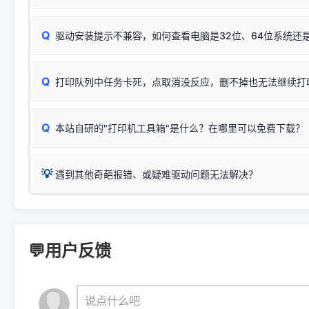
完整图文修复指导：
打印机显示脱机一键修复教程
❌ 复印无反应/打印白纸 = 打印机本身存在硬件故障。重
机身自检或复印同样不正常：激光机可能碳粉耗尽、硒鼓寿
：
HP Smart Tank 511、515、516、518
等属于同系列
Windows安全补丁更新后，极易导致局域网USB共享模式下报错 `0
系售后或商家。
能墨盒干涸、喷头堵塞。
显示为
HP Smart Tank 510 Series
.
Q
频繁脱机。
驱动安装提示不兼容，如何查看电脑是32位、64位系统还是
分步排查方案：
驱动装好无法打印完整排查方案
机身单独测试一切正常，唯独电脑打印时出现异常：需重新检测 
：
HP DeskJet 2131、2132、2138
等属于同系列，官方
✅ 建议首先自查：打印机本身是否支持WiFi/无线或有线
试页、端口或驱动配置。
为
HP DeskJet 2130 Series
.
式最稳定）
在键盘上同时按下
+
Win
P
Q
爱普生 (Epson)
打印队列中任务卡死，点取消没反应，删不掉也无法继续打
一键打开系统属性，即可查看
如果您需要选购更换硒鼓或墨盒等，可点击右侧链接查看。微薄
检查机身背面，是否配有 RJ45 网络接口；
：
Epson L4266、L4268、L4269
等属于同系列，官方
型。
于本站服务器租用与工具箱的维护。
检查操作面板上是否有类似无线/WiFi的图标或按键；
为
Epson L4260 Series
.
当发送了错误的打印指令、想删
您也可以使用本站自研的
【打
Q
本站自研的"打印机工具箱"是什么？在哪里可以免费下载？
查看高性价比耗材 ＞
打印机具体型号后缀若带有
佳能 (Canon)
W / DN / WiFi
，通常代表具备
得等好久才有反应挺浪费时间的
在左下角"系统信息"一栏中，
：
Canon G3820、G3821、G3860
等属于同系列，官
若打印机本身带有网口/WiFi，请直接将其配置为网络打印模
到当前的操作系统版本以及系
💡 推荐使用工具箱一键清理：
这是本站自研开发的**绿色、免安装、无广告维护小工具**，
为
Canon G3020 Series
.
USB局域网共享方案。
💡
下载并打开本站自研的
【打印
疑难操作：
遇到其他奇葩报错、或疑难驱动问题无法解决？
详细图文指南：
如何查看自己电
三星 (Samsung)
进入左侧
「安装维护」
菜单；
共享报错完整修复教程：
0x0000011b报错手工解决办法
一键重启打印服务，清除各种顽固卡死、无法删除的打印队
您可以将您遇到的问题反馈给我们。请务必附带：
打印机完整型
：
Samsung SCX-3401、3405
等属于同系列，官方驱
在系统工具模块下，点击
【清
智能扫描并查看打印机当前的真实硬件端口；
⚠️ ARM架构笔记本提醒：若您的电脑是搭载骁龙处理器的超薄本、Su
遇到故障时的具体报错弹窗截图
。
Samsung SCX-3400 Series
.
（备选方案）通过"网络打印共享器"硬件可直接将传统USB打印
件将自动安全停止后台服务、
Windows ARM 系统设备，普通的 X86/X64 驱动将无法
新手免输命令行，一键呼出各种系统底层打印设置。
印机，多电脑连接不求人、不受补丁影响。
新启动打印引擎，一键彻底解
门的 ARM 专用驱动。普通电脑用户请忽略本条。
💬用户反馈
💡 这种情况特别多，这里不一一列举。
📬 统一反馈邮箱：
dyjqd@qq.com
官方免费下载入口：
https://www.dyjqd.com/api/down.htm
查看打印共享服务器 ＞
打印机工具箱下载地址：
（工具箱全面支持 Win7/8/10/11，终身免费，没有任何隐藏收费
https://www.dyjqd.com/ap
我们会有专人定期查收并整理高频疑难解答，感谢您的支持与厚爱
💡 通俗类比：
这就好比 iPhone 15、iPhone 15 Pro 外
说点什么吧
系统时，下载的都是同一个统称为"iOS 17"的安装包。这里的 510 Se