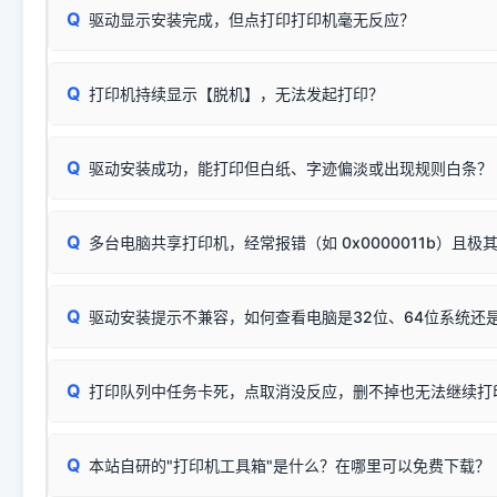
Q
驱动显示安装完成，但点打印打印机毫无反应？
尝试更换一条带双磁环屏蔽的优质打印线，劣质或老化的线
这是打印机行业普遍采用的**官方命名规则**。因为品牌商在
因。
配置稍有不同，但内部核心芯片和打印功能基本一致**的几十
建议通过简易自检，快速划分排查范围：
系列"。
若进行上述操作后依然无效，可能为打印机主板接口故障。详
Q
打印机持续显示【脱机】，无法发起打印？
观察打印机指示灯：
🟢 绿灯常亮
通常代表机器处于正常
USB设备简易修复教程
为了提高开发和维护效率，官方只会为该系列发布**一套通用的
或
🟡 黄灯
闪烁/常亮，一般表示缺纸、卡纸或耗材未能
时，通常会采用这个系列中的**基础款型号**，或者在尾部加
简单尝试：关闭打印机电源，重启电脑，重新插拔机箱后置原
识。
Q
进行简易复印测试（限一体机）：掀开扫描仪盖板，原稿朝
驱动安装成功，能打印但白纸、字迹偏淡或出现规则白条？
进入系统打印队列，点击顶部「打印机」菜单，检查并
取消
按下带有复印标识
的按键测试。
机」
选项；
此现象通常与驱动无关，大多为耗材或硬件故障，请优先进行机
✅ 复印正常 = 打印机硬件良好。故障通常出在电脑驱动、
📌 行业常见典型例子（它们共用同一个官方驱动包）：
若打印任务堆积卡死，可尝试使用本站免费工具箱，一键修
Q
断：
多台电脑共享打印机，经常报错（如 0x0000011b）且极
上；
惠普 (HP)
完整图文修复指导：
打印机显示脱机一键修复教程
❌ 复印无反应/打印白纸 = 打印机本身存在硬件故障。重
机身自检或复印同样不正常：激光机可能碳粉耗尽、硒鼓寿
：
HP Smart Tank 511、515、516、518
等属于同系列
Windows安全补丁更新后，极易导致局域网USB共享模式下报错 `0
系售后或商家。
能墨盒干涸、喷头堵塞。
显示为
HP Smart Tank 510 Series
.
Q
频繁脱机。
驱动安装提示不兼容，如何查看电脑是32位、64位系统还是
分步排查方案：
驱动装好无法打印完整排查方案
机身单独测试一切正常，唯独电脑打印时出现异常：需重新检测 
：
HP DeskJet 2131、2132、2138
等属于同系列，官方
✅ 建议首先自查：打印机本身是否支持WiFi/无线或有线
试页、端口或驱动配置。
为
HP DeskJet 2130 Series
.
式最稳定）
在键盘上同时按下
+
Win
P
Q
爱普生 (Epson)
打印队列中任务卡死，点取消没反应，删不掉也无法继续打
一键打开系统属性，即可查看
如果您需要选购更换硒鼓或墨盒等，可点击右侧链接查看。微薄
检查机身背面，是否配有 RJ45 网络接口；
：
Epson L4266、L4268、L4269
等属于同系列，官方
型。
于本站服务器租用与工具箱的维护。
检查操作面板上是否有类似无线/WiFi的图标或按键；
为
Epson L4260 Series
.
当发送了错误的打印指令、想删
您也可以使用本站自研的
【打
Q
本站自研的"打印机工具箱"是什么？在哪里可以免费下载？
查看高性价比耗材 ＞
打印机具体型号后缀若带有
佳能 (Canon)
W / DN / WiFi
，通常代表具备
得等好久才有反应挺浪费时间的
在左下角"系统信息"一栏中，