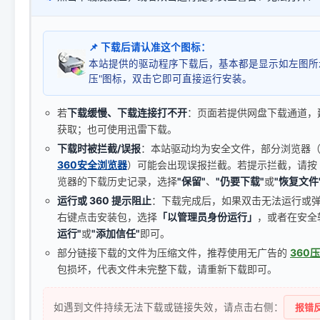
📌 下载后请认准这个图标：
本站提供的驱动程序下载后，基本都是显示如左图所
压"图标，双击它即可直接运行安装。
若
下载缓慢、下载连接打不开
：页面若提供网盘下载通道，
获取；也可使用迅雷下载。
下载时被拦截/误报
：本站驱动均为安全文件，部分浏览器（如 C
360安全浏览器
）可能会出现误报拦截。若提示拦截，请按
览器的下载历史记录，选择
"保留"
、
"仍要下载"
或
"恢复文件
运行或 360 提示阻止
：下载完成后，如果双击无法运行或
右键点击安装包，选择
「以管理员身份运行」
，或者在安全
运行"
或
"添加信任"
即可。
部分链接下载的文件为压缩文件，推荐使用无广告的
360
包损坏，代表文件未完整下载，请重新下载即可。
如遇到文件持续无法下载或链接失效，请点击右侧：
报错反