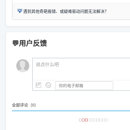
：
Canon G3820、G3821、G3860
等属于同系列，官
若打印机本身带有网口/WiFi，请直接将其配置为网络打印模
到当前的操作系统版本以及系
💡 推荐使用工具箱一键清理：
这是本站自研开发的**绿色、免安装、无广告维护小工具**，
为
Canon G3020 Series
.
USB局域网共享方案。
💡
下载并打开本站自研的
【打印
疑难操作：
遇到其他奇葩报错、或疑难驱动问题无法解决？
详细图文指南：
如何查看自己电
三星 (Samsung)
进入左侧
「安装维护」
菜单；
共享报错完整修复教程：
0x0000011b报错手工解决办法
一键重启打印服务，清除各种顽固卡死、无法删除的打印队
您可以将您遇到的问题反馈给我们。请务必附带：
打印机完整型
：
Samsung SCX-3401、3405
等属于同系列，官方驱
在系统工具模块下，点击
【清
智能扫描并查看打印机当前的真实硬件端口；
⚠️ ARM架构笔记本提醒：若您的电脑是搭载骁龙处理器的超薄本、Su
遇到故障时的具体报错弹窗截图
。
Samsung SCX-3400 Series
.
（备选方案）通过"网络打印共享器"硬件可直接将传统USB打印
件将自动安全停止后台服务、
Windows ARM 系统设备，普通的 X86/X64 驱动将无法
新手免输命令行，一键呼出各种系统底层打印设置。
印机，多电脑连接不求人、不受补丁影响。
新启动打印引擎，一键彻底解
门的 ARM 专用驱动。普通电脑用户请忽略本条。
💬用户反馈
💡 这种情况特别多，这里不一一列举。
📬 统一反馈邮箱：
dyjqd@qq.com
官方免费下载入口：
https://www.dyjqd.com/api/down.htm
查看打印共享服务器 ＞
打印机工具箱下载地址：
（工具箱全面支持 Win7/8/10/11，终身免费，没有任何隐藏收费
https://www.dyjqd.com/ap
我们会有专人定期查收并整理高频疑难解答，感谢您的支持与厚爱
💡 通俗类比：
这就好比 iPhone 15、iPhone 15 Pro 外
说点什么吧
系统时，下载的都是同一个统称为"iOS 17"的安装包。这里的 510 Se
是它们共享的"系统"。
👨‍💻 站长有话说：
咱几乎每天都在远程帮网友安装各种打印机驱动。本站提供的驱
频使用的，要是驱动有错或者不能用，站长每天帮人装机时早就
大家反馈的问题也会及时验证修复，大家完全可以放心下载。
全部评论（
0
）
🎯 检验标准：只要驱动顺利装完，设备管理器内没有黄色感叹
出纸，就说明已经完美兼容，无需纠结显示名称上的细微差别