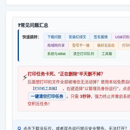
常见问题汇总
快速跳转：
下载问题
安装红绿叉
签名报错
USB识别
局域网共享
型号不一致
装好无反应
打印
系统与ARM
清空打印队列
工具箱
打印任务卡死、"正在删除"半天删不掉？
⚡
后面想打印的文件全部被堵住无法动弹？使用本站免费自
，右键选择"以管理员身份运行"，点
【打印机工具箱】
一键清空打印任务
。只需
3秒钟
，强力终止并重启系
空积压任务！
Q
点击下载没反应，或者双击运行提示安全警告、无法打开？