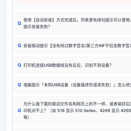
使用【自动安装】方式完成后，列表里有绿勾提示可以使用
Q
提示安装失败？
无需担心，这是正常现象。
Q
安装驱动提示【没有经过数字签名/第三方INF不包含数字
由于本站驱动包集成了32位和64位驱动，自动安装程序在运
数，并只安装与系统相匹配的那一部分：
Windows较新版本系统强制校验驱动的安全数字签名。部分
Q
往往会弹出此类提示。
打印机连接USB数据线没有反应、识别不到设备？
：代表与您当
✔ 可以使用了
动已安装成功。
🛡️ 本站驱动均经过严格签名。但由于微软系统安全限制，
部
请对照本站安装器左侧的图示进行排查：
：代表与本机系
✘ 安装失败
系统（如 Win10/Win11 最新版）已彻底不再识别老旧驱动的
Q
电脑提示「未知USB设备（设备描述符请求失败）」怎么修
首先确认打印机电源已开启，USB数据线两端已完全插紧；
（被自动跳过），并不影响正
致安装失败。请尝试以下方案：
若使用的是台式机，请优先插到电脑机箱的
后置原生USB接
结论：只要窗口里出现了任意一
出现该报错说明电脑读取不到打印机硬件信息。这通常和驱动
该报错是因为老款打印机官方使用的是旧版签名，新版 Win10/W
供电不足极易导致识别失败）；
窗口去打印测试即可。
为什么我下载的驱动文件名和网页上的不一样、或者装好后
查硬件连接：
容，而非文件安全性问题。
排除线材松动后，可尝试更换一条USB数据线，或在设备管
Q
印机对不上？（如 518 显示 510 Series、4269 显示 4260
将USB数据线两端全部拔下，重新插紧；
临时解决方案：
关闭系统驱动强制签名完整步骤
安装完成后可打印Windows系统测试页确认连通，参考：
如何打
硬件改动】刷新硬件列表。
等）
台式电脑请务必插在机箱后置USB插口，切勿使用前置插口
页图文教程
（提醒：此方式仅在安装老款驱动时临时开启，日常正常使用无需
关闭打印机电源，等待约5秒后重新开机，让系统重新握手
🟢 放心：这是正常匹配的官方驱动，通常可以顺利安装与
验。）