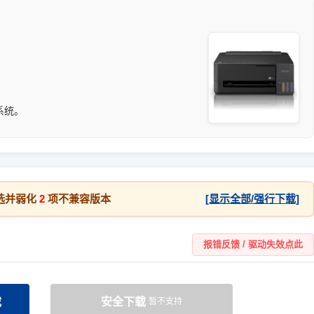
1 系统。
选并弱化
2
项不兼容版本
[显示全部/强行下载]
报错反馈 / 驱动失效点此
载
安全下载
暂不支持