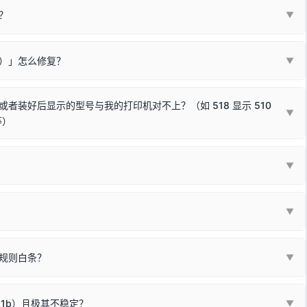
？
代表与您当前电脑系统相兼容的驱动已安装成功。
▼
安全限制，
部分新版 Windows 系统（如 Win10/Win11 最新版）已
表与本机系统位数不兼容的驱动（被自动跳过），并不影响正常打印。
装失败。请尝试以下方案：
现了任意一个绿色对勾，直接关闭窗口去打印测试即可。
Win10/Win11 系统不再默认兼容，而非文件安全性问题。
败）」怎么修复？
▼
已完全插紧；
原生USB接口
（前置面板或拓展坞供电不足极易导致识别失败）；
参考：
如何打印Windows系统测试页图文教程
通常和驱动无关，请按以下步骤排查硬件连接：
常使用无需长期关闭系统安全校验。）
，或在设备管理器中点击【扫描检测硬件改动】刷新硬件列表。
装好后显示的型号与我的打印机对不上？（如 518 显示 510
▼
等）
使用前置插口或外接拓展坞；
统重新握手识别；
顺利安装与使用。
▼
或老化的线材是此问题的高发诱因。
因为品牌商在生产时，会将**外观和配置稍有不同，但内部核心芯片和打
列"。
口故障。详细图文请参考：
未知USB设备简易修复教程
*一套通用的驱动程序**。命名时，通常会采用这个系列中的**基础款
▼
器处于正常待机状态；
🔴 红灯
或
🟡 黄灯
闪烁/常亮，一般表示
拔机箱后置原生USB接口；
板，原稿朝下放置在玻璃面板上，按下带有复印标识
的按键测
规则白条？
▼
检查并
取消勾选「脱机使用打印机」
选项；
动包）：
箱，一键修复或清空打印队列。
电脑驱动、USB连接线或系统服务上；
请优先进行机身自检/复印进行判断：
属于同系列，官方驱动名称通常显示为
HP Smart Tank 510 Series
.
硬件故障。重装驱动无法解决，建议联系售后或商家。
11b）且极其不稳定？
▼