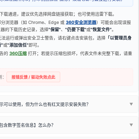
下载通道，建议优先选择网盘链接获取；也可使用迅雷下载。
览器（如 Chrome、Edge 或
360安全浏览器
）可能会出现误报
器的下载历史记录，选择
"保留"
、
"仍要下载"
或
"恢复文件"
。
无法运行或弹出安全卫士警告，请右键点击安装包，选择
「以管理员身
"
或
"添加信任"
即可。
广告的
360压缩
打开；若提示压缩包损坏，代表文件未完整下载，请重
侧：
报错反馈 / 驱动失效点此
示可以使用，但为什么也有红叉提示安装失败？
▼
不包含数字签名信息】怎么办？
▼
装程序在运行时会检测您的系统位数，并只安装与系统相匹配的那一部
字签名。部分老旧打印机的原厂驱动，往往会弹出此类提示。