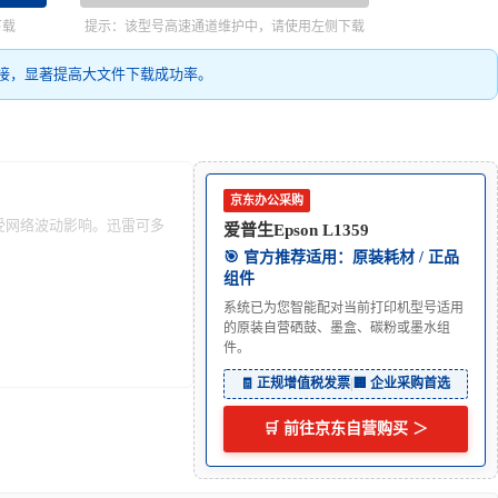
下载
提示：该型号高速通道维护中，请使用左侧下载
接，显著提高大文件下载成功率。
京东办公采购
能受网络波动影响。迅雷可多
爱普生Epson L1359
🎯 官方推荐适用：原装耗材 / 正品
组件
系统已为您智能配对当前打印机型号适用
的原装自营硒鼓、墨盒、碳粉或墨水组
件。
🧾 正规增值税发票
|
🏢 企业采购首选
🛒 前往京东自营购买 ＞