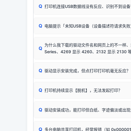
Q
打印机连接USB数据线没有反应、识别不到设备
：
✔ 可以使用了
🛡️ 本站驱动均经过严格签名。但由于微软系统
：代
✘ 安装失败
彻底不再识别老旧驱动的 SHA-1 签名
，导致安
请对照本站安装器左侧的图示进行排查：
结论：只要窗口里出
该报错是因为老款打印机官方使用的是旧版签名，新版 
Q
电脑提示「未知USB设备（设备描述符请求失
首先确认打印机电源已开启，USB数据线两端
临时解决方案：
关闭系统驱动强制签名完整步骤
若使用的是台式机，请优先插到电脑机箱的
后置
安装完成后可打印Windows系统测试页确认连通，
出现该报错说明电脑读取不到打印机硬件信息。这
（提醒：此方式仅在安装老款驱动时临时开启，日常正
排除线材松动后，可尝试更换一条USB数据线
为什么我下载的驱动文件名和网页上的不一样、或者
将USB数据线两端全部拔下，重新插紧；
Q
Series、4269 显示 4260、2132 显示 2130 
台式电脑请务必插在机箱后置USB插口，切勿
关闭打印机电源，等待约5秒后重新开机，让系
🟢 放心：这是正常匹配的官方驱动，通常可以
Q
驱动显示安装完成，但点打印打印机毫无反应？
尝试更换一条带双磁环屏蔽的优质打印线，劣质
这是打印机行业普遍采用的**官方命名规则**。
印功能基本一致**的几十款机型，划归为"同一个系
若进行上述操作后依然无效，可能为打印机主板接
建议通过简易自检，快速划分排查范围：
为了提高开发和维护效率，官方只会为该系列发布*
Q
打印机持续显示【脱机】，无法发起打印？
观察打印机指示灯：
🟢 绿灯常亮
通常代表机
型号**，或者在尾部加上
"Series（系列）"
标识。
缺纸、卡纸或耗材未能被识别。
简单尝试：关闭打印机电源，重启电脑，重新插
进行简易复印测试（限一体机）：掀开扫描仪盖
Q
驱动安装成功，能打印但白纸、字迹偏淡或出现
进入系统打印队列，点击顶部「打印机」菜单，
📌 行业常见典型例子（它们共用同一个官方驱
试。
若打印任务堆积卡死，可尝试使用本站免费工具
惠普 (HP)
✅ 复印正常 = 打印机硬件良好。故障通常出在
此现象通常与驱动无关，大多为耗材或硬件故障，
完整图文修复指导：
打印机显示脱机一键修复教程
：
HP Smart Tank 511、515、516、518
等
❌ 复印无反应/打印白纸 = 打印机本身存在
Q
多台电脑共享打印机，经常报错（如 0x00000