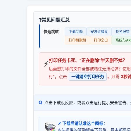
常见问题汇总
快速跳转：
下载问题
安装红绿叉
签名报错
打印机脱机
打印空白
系统与AR
打印任务卡死、"正在删除"半天删不掉？
⚡
后面想打印的文件全部被堵住无法动弹？使
行"，点击
一键清空打印任务
。只需
3秒
Q
点击下载没反应，或者双击运行提示安全警告、
📌 下载后请认准这个图标：
本站提供的驱动程序下载后，基本都是显