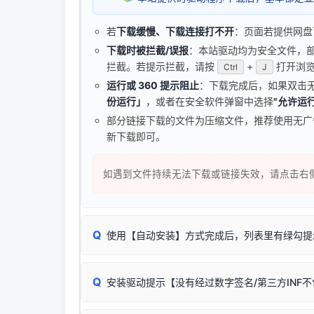
若
下载缓慢、下载连接打不开
：页面若提供网盘
下载时被拦截/误报
：本站驱动均为安全文件，部分浏
拦截。若提示拦截，请按
+
打开浏览
Ctrl
J
运行或 360 提示阻止
：下载完成后，如果双击
份运行」
，或者在安全软件弹窗中选择
"允许运行
部分链接下载的文件为压缩文件，推荐使用无
新下载即可。
如遇到文件持续无法下载或链接失效，请点击右
Q
使用【自动安装】方式完成后，列表里有绿勾提
无需担心，这是正常现象。
Q
安装驱动提示【没有经过数字签名/第三方INF
由于本站驱动包集成了32位和64位驱动，自动安
分：
Windows较新版本系统强制校验驱动的安全数