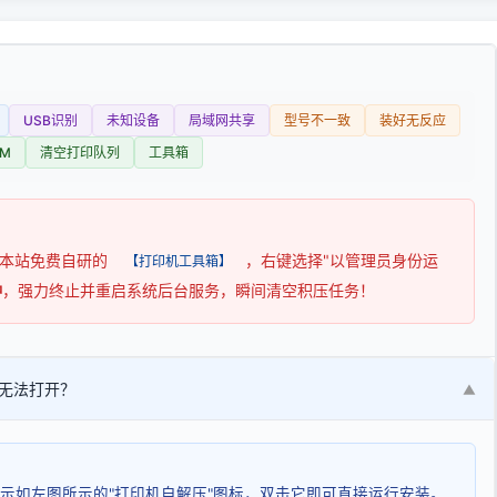
USB识别
未知设备
局域网共享
型号不一致
装好无反应
M
清空打印队列
工具箱
用本站免费自研的
，右键选择"以管理员身份运
【打印机工具箱】
钟
，强力终止并重启系统后台服务，瞬间清空积压任务！
无法打开？
▼
示如左图所示的"打印机自解压"图标，双击它即可直接运行安装。