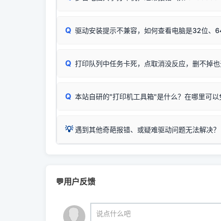
机身自检或复印同样不正常：激光机可能碳粉耗
：
HP DeskJet 2131、2132、2138
等属于
分步排查方案：
驱动装好无法打印完整排查方案
机身单独测试一切正常，唯独电脑打印时出现异常：
Windows安全补丁更新后，极易导致局域网USB共享模
爱普生 (Epson)
Q
驱动安装提示不兼容，如何查看电脑是32位、6
：
Epson L4266、L4268、L4269
等属于同
✅ 建议首先自查：打印机本身是否支持WiFi
如果您需要选购更换硒鼓或墨盒等，可点击右侧链接
佳能 (Canon)
于本站服务器租用与工具箱的维护。
检查机身背面，是否配有 RJ45 网络接口；
在键盘上同时按下
：
Canon G3820、G3821、G3860
等属于
Q
检查操作面板上是否有类似无线/WiFi的图标或
打印队列中任务卡死，点取消没反应，删不掉也
系统位数与架构类
三星 (Samsung)
打印机具体型号后缀若带有
W / DN / WiFi
，通
您也可以使用本站
：
Samsung SCX-3401、3405
等属于同系
当发送了错误的打印
若打印机本身带有网口/WiFi，请直接将其配置为
观、快速地查看到
Q
本站自研的"打印机工具箱"是什么？在哪里可以
💡 推荐使用工具箱一
共享报错完整修复教程：
0x0000011b报错手工
详细图文指南：
💡 这
如何
下载并打开本站自
这是本站自研开发的**绿色、免安装、无广告维护
💡
遇到其他奇葩报错、或疑难驱动问题无法解决？
进入左侧
「安装维
（备选方案）通过"网络打印共享器"硬件可直接将传
一键重启打印服务，清除各种顽固卡死、无法删
⚠️ ARM架构笔记本提醒：若您的电脑是搭载骁龙处理器的
💡 通俗类比：
这就好比 iPhone 15、iPhon
印机，多电脑连接不求人、不受补丁影响。
在系统工具模块下
智能扫描并查看打印机当前的真实硬件端口；
X86/X64 驱动将无法兼容，必须联系官方寻求专
为"iOS 17"的安装包。这里的 510 Series / 42
您可以将您遇到的问题反馈给我们。请务必附带：
粉碎缓存残留并重
新手免输命令行，一键呼出各种系统底层打印设
打印机工具箱下载
👨‍💻 站长有话说：
📬 统
官方免费下载入口：
https://www.dyjqd.com/ap
咱几乎每天都在远程帮网友安装各种打印机驱动。本
💬用户反馈
站长每天帮人装机时早就会发现并修复了，而且大家
（工具箱全面支持 Win7/8/10/11，终身免费，没
我们会有专人定期查收并整理高频疑难解答，感谢您的
🎯 检验标准：只要驱动顺利装完，设备管理器内
说点什么吧