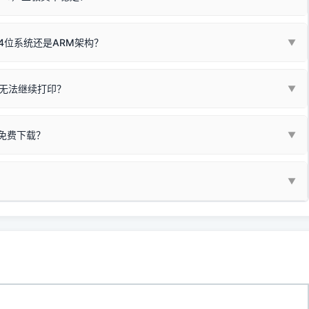
尽、硒鼓寿命终结；喷墨打印机可能墨盒干涸、喷头堵塞。
同系列，官方驱动名称通常显示为
HP DeskJet 2130 Series
.
需重新检测 Windows 系统测试页、端口或驱动配置。
式下报错 `0x0000011b` 或频繁脱机。
4位系统还是ARM架构？
▼
系列，官方驱动名称通常显示为
Epson L4260 Series
.
/无线或有线网络打印？（此连接模式最稳定）
查看。微薄佣金收益将全部用
查看高性价比耗材 ＞
+
快捷键可一键打开系统属性，即可查看当前
Win
Pause/Break
同系列，官方驱动名称通常显示为
Canon G3020 Series
.
按键；
无法继续打印？
▼
型。
常代表具备网络连接能力。
自研的
【打印机工具箱】
，打开后在左下角"系统信息"一栏中，即可直
列，官方驱动名称通常显示为
Samsung SCX-3400 Series
.
指令、想删除打印任务后打别的，得等好久才有反应挺浪费时间的。
网络打印模式。如果没有，再采用USB局域网共享方案。
当前的操作系统版本以及系统架构。
免费下载？
▼
键清理：
解决办法
种情况特别多，这里不一一列举。
查看自己电脑系统位数教程
研的
【打印机工具箱】
；
小工具**，旨在简化打印机的各种疑难操作：
▼
护」
菜单；
统USB打印机升级为独立网络打
除的打印队列；
超薄本、Surface Pro X等 Windows ARM 系统设备，普通的
查看打印共享服务器 ＞
e 15 Pro 外观和配置有差异，但它们升级系统时，下载的都是同一个统称
，点击
【清空打印任务】
按钮，软件将自动安全停止后台服务、彻底
门的 ARM 专用驱动。普通电脑用户请忽略本条。
60 就是它们共享的"系统"。
打印机完整型号 + 电脑系统版本 + 遇到故障时的具体报错弹窗截图
。
新启动打印引擎，一键彻底解决卡死。
置。
地址：
https://www.dyjqd.com/api/down.html
一反馈邮箱：
dyjqd@qq.com
i/down.html
站提供的驱动都是站长在实战中高频使用的，要是驱动有错或者不能用，
反馈的问题也会及时验证修复，大家完全可以放心下载。
有任何隐藏收费及广告插件。）
支持与厚爱。
没有黄色感叹号，且打印测试能正常出纸，就说明已经完美兼容，无需纠