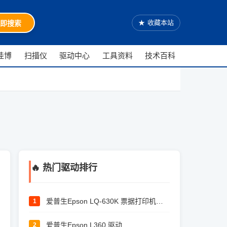
★
收藏本站
即搜索
佳博
扫描仪
驱动中心
工具资料
技术百科
🔥 热门驱动排行
爱普生Epson LQ-630K 票据打印机驱动
1
爱普生Epson L360 驱动
2