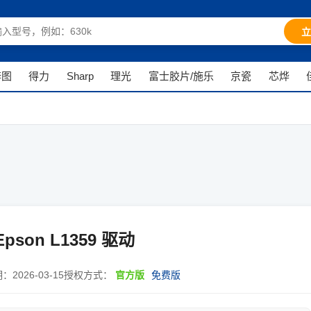
立
奔图
得力
Sharp
理光
富士胶片/施乐
京瓷
芯烨
son L1359 驱动
期：
2026-03-15
授权方式：
官方版
免费版