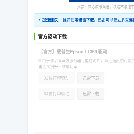
推荐：官方原版渠道，极速不限速
⚡
提速建议：
推荐使用
迅雷下载
。迅雷可以建立多重连
官方驱动下载
【官方】
爱普生Epson L1359 驱动
🌐 由于该品牌官方服务器可能在海外，直连速度慢可
重连接提升下载成功率
32位打印驱动
迅雷下载
64位打印驱动
迅雷下载