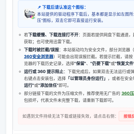
📌 下载后请认准这个图标：
本站提供的驱动程序下载后，基本都是显示如左图所
压"图标，双击它即可直接运行安装。
若
下载缓慢、下载连接打不开
：页面若提供网盘下载通道，
获取；也可使用迅雷下载。
下载时被拦截/误报
：本站驱动均为安全文件，部分浏览器（如 C
360安全浏览器
）可能会出现误报拦截。若提示拦截，请按
览器的下载历史记录，选择
"保留"
、
"仍要下载"
或
"恢复文件
运行或 360 提示阻止
：下载完成后，如果双击无法运行或
右键点击安装包，选择
「以管理员身份运行」
，或者在安全
运行"
或
"添加信任"
即可。
部分链接下载的文件为压缩文件，推荐使用无广告的
360
包损坏，代表文件未完整下载，请重新下载即可。
如遇到文件持续无法下载或链接失效，请点击右侧：
报错反