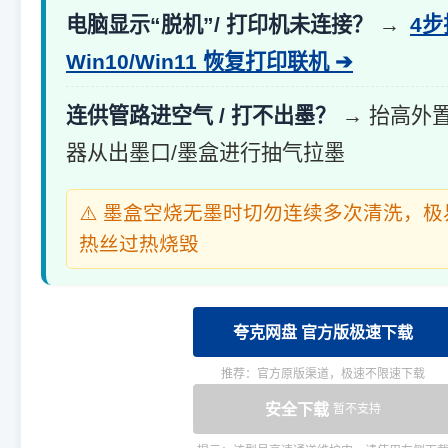
电脑显示“脱机”/ 打印机未连接？
→
4
Win10/Win11 恢复打印联机 ➔
连供管路进空气 / 打不出墨？
→ 抬高外
器从出墨口/墨盒进行抽气拉墨
⚠️ 墨盒空烧无墨时切勿连续多次清洗，
热丝过热烧毁
夸克网盘 官方版极速下载
推荐：官方原版渠道，极速不限速下载
安全下载
暂不支持