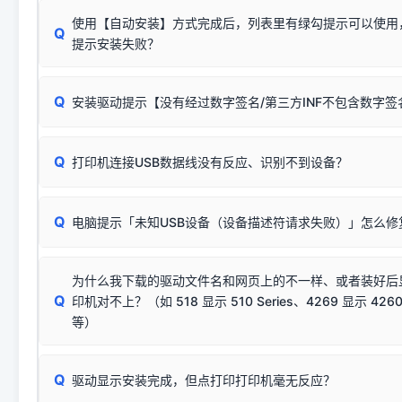
使用【自动安装】方式完成后，列表里有绿勾提示可以使用
Q
提示安装失败？
无需担心，这是正常现象。
Q
安装驱动提示【没有经过数字签名/第三方INF不包含数字
由于本站驱动包集成了32位和64位驱动，自动安装程序在运
数，并只安装与系统相匹配的那一部分：
Windows较新版本系统强制校验驱动的安全数字签名。部分
Q
往往会弹出此类提示。
打印机连接USB数据线没有反应、识别不到设备？
：代表与您当
✔ 可以使用了
动已安装成功。
🛡️ 本站驱动均经过严格签名。但由于微软系统安全限制，
部
请对照本站安装器左侧的图示进行排查：
：代表与本机系
✘ 安装失败
系统（如 Win10/Win11 最新版）已彻底不再识别老旧驱动的
Q
电脑提示「未知USB设备（设备描述符请求失败）」怎么修
首先确认打印机电源已开启，USB数据线两端已完全插紧；
（被自动跳过），并不影响正
致安装失败。请尝试以下方案：
若使用的是台式机，请优先插到电脑机箱的
后置原生USB接
结论：只要窗口里出现了任意一
出现该报错说明电脑读取不到打印机硬件信息。这通常和驱动
该报错是因为老款打印机官方使用的是旧版签名，新版 Win10/W
供电不足极易导致识别失败）；
窗口去打印测试即可。
为什么我下载的驱动文件名和网页上的不一样、或者装好后
查硬件连接：
容，而非文件安全性问题。
排除线材松动后，可尝试更换一条USB数据线，或在设备管
Q
印机对不上？（如 518 显示 510 Series、4269 显示 4260
将USB数据线两端全部拔下，重新插紧；
临时解决方案：
关闭系统驱动强制签名完整步骤
安装完成后可打印Windows系统测试页确认连通，参考：
如何打
硬件改动】刷新硬件列表。
等）
台式电脑请务必插在机箱后置USB插口，切勿使用前置插口
页图文教程
（提醒：此方式仅在安装老款驱动时临时开启，日常正常使用无需
关闭打印机电源，等待约5秒后重新开机，让系统重新握手
🟢 放心：这是正常匹配的官方驱动，通常可以顺利安装与
验。）
Q
驱动显示安装完成，但点打印打印机毫无反应？
尝试更换一条带双磁环屏蔽的优质打印线，劣质或老化的线
这是打印机行业普遍采用的**官方命名规则**。因为品牌商在