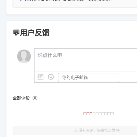
详细图文指南：
如何查看自己电
三星 (Samsung)
进入左侧
「安装维护」
菜单；
共享报错完整修复教程：
0x0000011b报错手工解决办法
一键重启打印服务，清除各种顽固卡死、无法删除的打印队
您可以将您遇到的问题反馈给我们。请务必附带：
打印机完整型
：
Samsung SCX-3401、3405
等属于同系列，官方驱
在系统工具模块下，点击
【清
智能扫描并查看打印机当前的真实硬件端口；
⚠️ ARM架构笔记本提醒：若您的电脑是搭载骁龙处理器的超薄本、Su
遇到故障时的具体报错弹窗截图
。
Samsung SCX-3400 Series
.
（备选方案）通过"网络打印共享器"硬件可直接将传统USB打印
件将自动安全停止后台服务、
Windows ARM 系统设备，普通的 X86/X64 驱动将无法
新手免输命令行，一键呼出各种系统底层打印设置。
印机，多电脑连接不求人、不受补丁影响。
新启动打印引擎，一键彻底解
门的 ARM 专用驱动。普通电脑用户请忽略本条。
💬用户反馈
💡 这种情况特别多，这里不一一列举。
📬 统一反馈邮箱：
dyjqd@qq.com
官方免费下载入口：
https://www.dyjqd.com/api/down.htm
查看打印共享服务器 ＞
打印机工具箱下载地址：
（工具箱全面支持 Win7/8/10/11，终身免费，没有任何隐藏收费
https://www.dyjqd.com/ap
我们会有专人定期查收并整理高频疑难解答，感谢您的支持与厚爱
💡 通俗类比：
这就好比 iPhone 15、iPhone 15 Pro 外
说点什么吧
系统时，下载的都是同一个统称为"iOS 17"的安装包。这里的 510 Se
是它们共享的"系统"。
👨‍💻 站长有话说：
咱几乎每天都在远程帮网友安装各种打印机驱动。本站提供的驱
频使用的，要是驱动有错或者不能用，站长每天帮人装机时早就
大家反馈的问题也会及时验证修复，大家完全可以放心下载。
全部评论（
0
）
🎯 检验标准：只要驱动顺利装完，设备管理器内没有黄色感叹
出纸，就说明已经完美兼容，无需纠结显示名称上的细微差别
还没有评论，快来抢沙发吧！