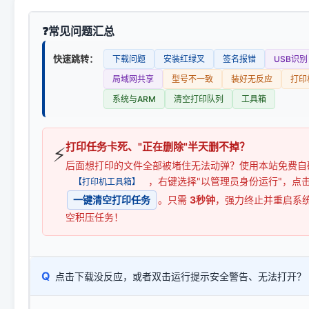
常见问题汇总
快速跳转：
下载问题
安装红绿叉
签名报错
USB识别
局域网共享
型号不一致
装好无反应
打印
系统与ARM
清空打印队列
工具箱
打印任务卡死、"正在删除"半天删不掉？
⚡
后面想打印的文件全部被堵住无法动弹？使用本站免费自
，右键选择"以管理员身份运行"，点
【打印机工具箱】
一键清空打印任务
。只需
3秒钟
，强力终止并重启系
空积压任务！
Q
点击下载没反应，或者双击运行提示安全警告、无法打开？