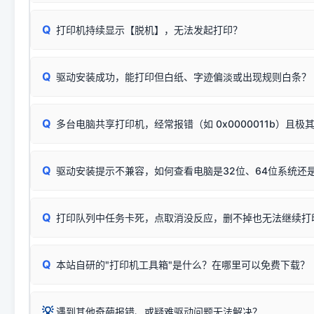
因。
配置稍有不同，但内部核心芯片和打印功能基本一致**的几十
建议通过简易自检，快速划分排查范围：
系列"。
若进行上述操作后依然无效，可能为打印机主板接口故障。详
Q
打印机持续显示【脱机】，无法发起打印？
观察打印机指示灯：
🟢 绿灯常亮
通常代表机器处于正常
USB设备简易修复教程
为了提高开发和维护效率，官方只会为该系列发布**一套通用的
或
🟡 黄灯
闪烁/常亮，一般表示缺纸、卡纸或耗材未能
时，通常会采用这个系列中的**基础款型号**，或者在尾部加
简单尝试：关闭打印机电源，重启电脑，重新插拔机箱后置原
识。
Q
进行简易复印测试（限一体机）：掀开扫描仪盖板，原稿朝
驱动安装成功，能打印但白纸、字迹偏淡或出现规则白条？
进入系统打印队列，点击顶部「打印机」菜单，检查并
取消
按下带有复印标识
的按键测试。
机」
选项；
此现象通常与驱动无关，大多为耗材或硬件故障，请优先进行机
✅ 复印正常 = 打印机硬件良好。故障通常出在电脑驱动、
📌 行业常见典型例子（它们共用同一个官方驱动包）：
若打印任务堆积卡死，可尝试使用本站免费工具箱，一键修
Q
断：
多台电脑共享打印机，经常报错（如 0x0000011b）且极
上；
惠普 (HP)
完整图文修复指导：
打印机显示脱机一键修复教程
❌ 复印无反应/打印白纸 = 打印机本身存在硬件故障。重
机身自检或复印同样不正常：激光机可能碳粉耗尽、硒鼓寿
：
HP Smart Tank 511、515、516、518
等属于同系列
Windows安全补丁更新后，极易导致局域网USB共享模式下报错 `0
系售后或商家。
能墨盒干涸、喷头堵塞。
显示为
HP Smart Tank 510 Series
.
Q
频繁脱机。
驱动安装提示不兼容，如何查看电脑是32位、64位系统还是
分步排查方案：
驱动装好无法打印完整排查方案
机身单独测试一切正常，唯独电脑打印时出现异常：需重新检测 
：
HP DeskJet 2131、2132、2138
等属于同系列，官方
✅ 建议首先自查：打印机本身是否支持WiFi/无线或有线
试页、端口或驱动配置。
为
HP DeskJet 2130 Series
.
式最稳定）
在键盘上同时按下
+
Win
P
Q
爱普生 (Epson)
打印队列中任务卡死，点取消没反应，删不掉也无法继续打
一键打开系统属性，即可查看
如果您需要选购更换硒鼓或墨盒等，可点击右侧链接查看。微薄
检查机身背面，是否配有 RJ45 网络接口；
：
Epson L4266、L4268、L4269
等属于同系列，官方
型。
于本站服务器租用与工具箱的维护。
检查操作面板上是否有类似无线/WiFi的图标或按键；
为
Epson L4260 Series
.
当发送了错误的打印指令、想删
您也可以使用本站自研的
【打
Q
本站自研的"打印机工具箱"是什么？在哪里可以免费下载？
查看高性价比耗材 ＞
打印机具体型号后缀若带有
佳能 (Canon)
W / DN / WiFi
，通常代表具备
得等好久才有反应挺浪费时间的
在左下角"系统信息"一栏中，
：
Canon G3820、G3821、G3860
等属于同系列，官
若打印机本身带有网口/WiFi，请直接将其配置为网络打印模
到当前的操作系统版本以及系
💡 推荐使用工具箱一键清理：
这是本站自研开发的**绿色、免安装、无广告维护小工具**，
为
Canon G3020 Series
.
USB局域网共享方案。
💡
下载并打开本站自研的
【打印
疑难操作：
遇到其他奇葩报错、或疑难驱动问题无法解决？