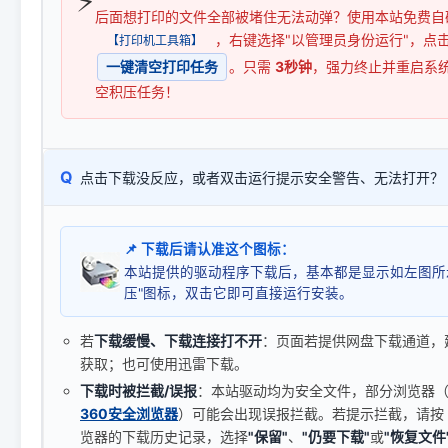
⚡
后面想打印的文件全部被堵住无法动弹？使用本站免费自
，右键选择"以管理员身份运行"，点
【打印机工具箱】
一键清空打印任务
。只需
3秒钟
，强力终止并重启系
空积压任务！
Q
点击下载没反应，或者双击运行提示安全警告、无法打开？
📌 下载后请认准这个图标：
本站提供的驱动程序下载后，基本都是显示如左图所
压"图标，双击它即可直接运行安装。
若
下载缓慢、下载连接打不开
：页面若提供网盘下载通道，
获取；也可使用迅雷下载。
下载时被拦截/误报
：本站驱动均为安全文件，部分浏览器（如 C
360安全浏览器
）可能会出现误报拦截。若提示拦截，请按
览器的下载历史记录，选择
"保留"
、
"仍要下载"
或
"恢复文件