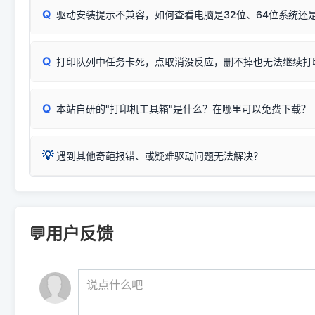
能墨盒干涸、喷头堵塞。
显示为
HP Smart Tank 510 Series
.
Q
频繁脱机。
驱动安装提示不兼容，如何查看电脑是32位、64位系统还是
分步排查方案：
驱动装好无法打印完整排查方案
机身单独测试一切正常，唯独电脑打印时出现异常：需重新检测 
：
HP DeskJet 2131、2132、2138
等属于同系列，官方
✅ 建议首先自查：打印机本身是否支持WiFi/无线或有线
试页、端口或驱动配置。
为
HP DeskJet 2130 Series
.
式最稳定）
在键盘上同时按下
+
Win
P
Q
爱普生 (Epson)
打印队列中任务卡死，点取消没反应，删不掉也无法继续打
一键打开系统属性，即可查看
如果您需要选购更换硒鼓或墨盒等，可点击右侧链接查看。微薄
检查机身背面，是否配有 RJ45 网络接口；
：
Epson L4266、L4268、L4269
等属于同系列，官方
型。
于本站服务器租用与工具箱的维护。
检查操作面板上是否有类似无线/WiFi的图标或按键；
为
Epson L4260 Series
.
当发送了错误的打印指令、想删
您也可以使用本站自研的
【打
Q
本站自研的"打印机工具箱"是什么？在哪里可以免费下载？
查看高性价比耗材 ＞
打印机具体型号后缀若带有
佳能 (Canon)
W / DN / WiFi
，通常代表具备
得等好久才有反应挺浪费时间的
在左下角"系统信息"一栏中，
：
Canon G3820、G3821、G3860
等属于同系列，官
若打印机本身带有网口/WiFi，请直接将其配置为网络打印模
到当前的操作系统版本以及系
💡 推荐使用工具箱一键清理：
这是本站自研开发的**绿色、免安装、无广告维护小工具**，
为
Canon G3020 Series
.
USB局域网共享方案。
💡
下载并打开本站自研的
【打印
疑难操作：
遇到其他奇葩报错、或疑难驱动问题无法解决？
详细图文指南：
如何查看自己电
三星 (Samsung)
进入左侧
「安装维护」
菜单；
共享报错完整修复教程：
0x0000011b报错手工解决办法
一键重启打印服务，清除各种顽固卡死、无法删除的打印队
您可以将您遇到的问题反馈给我们。请务必附带：
打印机完整型
：
Samsung SCX-3401、3405
等属于同系列，官方驱
在系统工具模块下，点击
【清
智能扫描并查看打印机当前的真实硬件端口；
⚠️ ARM架构笔记本提醒：若您的电脑是搭载骁龙处理器的超薄本、Su
遇到故障时的具体报错弹窗截图
。
Samsung SCX-3400 Series
.
（备选方案）通过"网络打印共享器"硬件可直接将传统USB打印
件将自动安全停止后台服务、
Windows ARM 系统设备，普通的 X86/X64 驱动将无法
新手免输命令行，一键呼出各种系统底层打印设置。
印机，多电脑连接不求人、不受补丁影响。
新启动打印引擎，一键彻底解
门的 ARM 专用驱动。普通电脑用户请忽略本条。
💬用户反馈
💡 这种情况特别多，这里不一一列举。
📬 统一反馈邮箱：
dyjqd@qq.com
官方免费下载入口：
https://www.dyjqd.com/api/down.htm
查看打印共享服务器 ＞
打印机工具箱下载地址：
（工具箱全面支持 Win7/8/10/11，终身免费，没有任何隐藏收费
https://www.dyjqd.com/ap
我们会有专人定期查收并整理高频疑难解答，感谢您的支持与厚爱
💡 通俗类比：
这就好比 iPhone 15、iPhone 15 Pro 外
说点什么吧
系统时，下载的都是同一个统称为"iOS 17"的安装包。这里的 510 Se
是它们共享的"系统"。