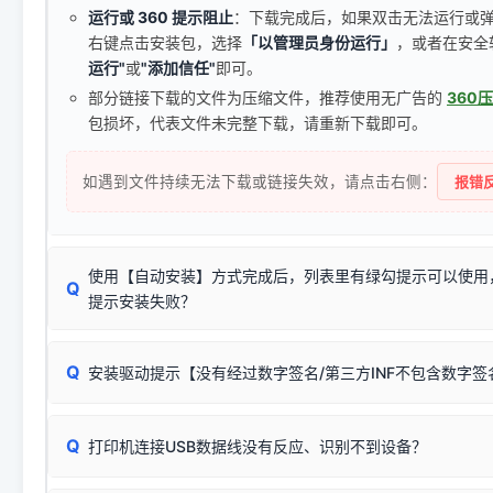
运行或 360 提示阻止
：下载完成后，如果双击无法运行或
右键点击安装包，选择
「以管理员身份运行」
，或者在安全
运行"
或
"添加信任"
即可。
部分链接下载的文件为压缩文件，推荐使用无广告的
360
包损坏，代表文件未完整下载，请重新下载即可。
如遇到文件持续无法下载或链接失效，请点击右侧：
报错反
使用【自动安装】方式完成后，列表里有绿勾提示可以使用
Q
提示安装失败？
无需担心，这是正常现象。
Q
安装驱动提示【没有经过数字签名/第三方INF不包含数字
由于本站驱动包集成了32位和64位驱动，自动安装程序在运
数，并只安装与系统相匹配的那一部分：
Windows较新版本系统强制校验驱动的安全数字签名。部分
Q
往往会弹出此类提示。
打印机连接USB数据线没有反应、识别不到设备？
：代表与您当
✔ 可以使用了
动已安装成功。
🛡️ 本站驱动均经过严格签名。但由于微软系统安全限制，
部