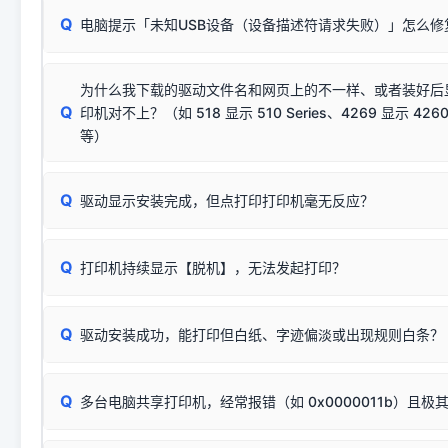
请对照本站安装器左侧的图示进行排查：
：代表与本机系
✘ 安装失败
系统（如 Win10/Win11 最新版）已彻底不再识别老旧驱动的
Q
电脑提示「未知USB设备（设备描述符请求失败）」怎么修
首先确认打印机电源已开启，USB数据线两端已完全插紧；
（被自动跳过），并不影响正
致安装失败。请尝试以下方案：
若使用的是台式机，请优先插到电脑机箱的
后置原生USB接
结论：只要窗口里出现了任意一
出现该报错说明电脑读取不到打印机硬件信息。这通常和驱动
该报错是因为老款打印机官方使用的是旧版签名，新版 Win10/W
供电不足极易导致识别失败）；
窗口去打印测试即可。
为什么我下载的驱动文件名和网页上的不一样、或者装好后
查硬件连接：
容，而非文件安全性问题。
排除线材松动后，可尝试更换一条USB数据线，或在设备管
Q
印机对不上？（如 518 显示 510 Series、4269 显示 4260
将USB数据线两端全部拔下，重新插紧；
临时解决方案：
关闭系统驱动强制签名完整步骤
安装完成后可打印Windows系统测试页确认连通，参考：
如何打
硬件改动】刷新硬件列表。
等）
台式电脑请务必插在机箱后置USB插口，切勿使用前置插口
页图文教程
（提醒：此方式仅在安装老款驱动时临时开启，日常正常使用无需
关闭打印机电源，等待约5秒后重新开机，让系统重新握手
🟢 放心：这是正常匹配的官方驱动，通常可以顺利安装与
验。）
Q
驱动显示安装完成，但点打印打印机毫无反应？
尝试更换一条带双磁环屏蔽的优质打印线，劣质或老化的线
这是打印机行业普遍采用的**官方命名规则**。因为品牌商在
因。
配置稍有不同，但内部核心芯片和打印功能基本一致**的几十
建议通过简易自检，快速划分排查范围：
系列"。
若进行上述操作后依然无效，可能为打印机主板接口故障。详
Q
打印机持续显示【脱机】，无法发起打印？
观察打印机指示灯：
🟢 绿灯常亮
通常代表机器处于正常
USB设备简易修复教程
为了提高开发和维护效率，官方只会为该系列发布**一套通用的
或
🟡 黄灯
闪烁/常亮，一般表示缺纸、卡纸或耗材未能
时，通常会采用这个系列中的**基础款型号**，或者在尾部加
简单尝试：关闭打印机电源，重启电脑，重新插拔机箱后置原
识。
Q
进行简易复印测试（限一体机）：掀开扫描仪盖板，原稿朝
驱动安装成功，能打印但白纸、字迹偏淡或出现规则白条？
进入系统打印队列，点击顶部「打印机」菜单，检查并
取消
按下带有复印标识
的按键测试。
机」
选项；
此现象通常与驱动无关，大多为耗材或硬件故障，请优先进行机
✅ 复印正常 = 打印机硬件良好。故障通常出在电脑驱动、
📌 行业常见典型例子（它们共用同一个官方驱动包）：
若打印任务堆积卡死，可尝试使用本站免费工具箱，一键修
Q
断：
多台电脑共享打印机，经常报错（如 0x0000011b）且极
上；
惠普 (HP)
完整图文修复指导：
打印机显示脱机一键修复教程
❌ 复印无反应/打印白纸 = 打印机本身存在硬件故障。重
机身自检或复印同样不正常：激光机可能碳粉耗尽、硒鼓寿
：
HP Smart Tank 511、515、516、518
等属于同系列
Windows安全补丁更新后，极易导致局域网USB共享模式下报错 `0
系售后或商家。