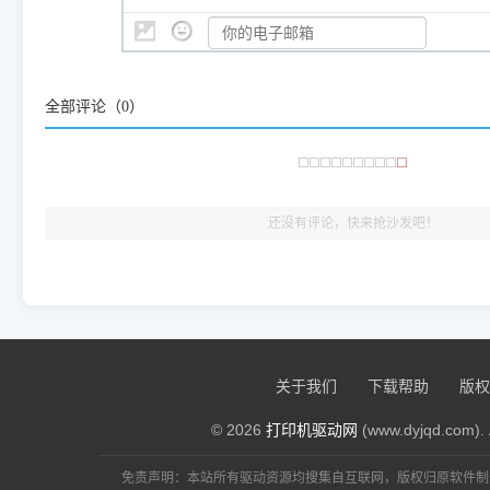
👨‍💻 站长有话说：
咱几乎每天都在远程帮网友安装各种打印机驱动。本站提供的驱
频使用的，要是驱动有错或者不能用，站长每天帮人装机时早就
大家反馈的问题也会及时验证修复，大家完全可以放心下载。
全部评论（
0
）
🎯 检验标准：只要驱动顺利装完，设备管理器内没有黄色感叹
出纸，就说明已经完美兼容，无需纠结显示名称上的细微差别
还没有评论，快来抢沙发吧！
关于我们
下载帮助
版权
© 2026
打印机驱动网
(www.dyjqd.com). 
免责声明：本站所有驱动资源均搜集自互联网，版权归原软件制