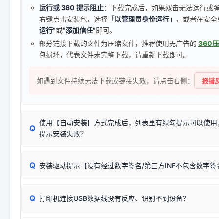
运行或 360 提示阻止
：下载完成后，如果双击无法运行或
右键点击安装包，选择
「以管理员身份运行」
，或者在安全
运行"
或
"添加信任"
即可。
部分链接下载的文件为压缩文件，推荐使用无广告的
360
包损坏，代表文件未完整下载，请重新下载即可。
如遇到文件持续无法下载或链接失效，请点击右侧：
报错反
使用【自动安装】方式完成后，列表里有绿勾提示可以使用
Q
提示安装失败？
无需担心，这是正常现象。
Q
安装驱动提示【没有经过数字签名/第三方INF不包含数字
由于本站驱动包集成了32位和64位驱动，自动安装程序在运
数，并只安装与系统相匹配的那一部分：
Windows较新版本系统强制校验驱动的安全数字签名。部分
Q
往往会弹出此类提示。
打印机连接USB数据线没有反应、识别不到设备？
：代表与您当
✔ 可以使用了
动已安装成功。
🛡️ 本站驱动均经过严格签名。但由于微软系统安全限制，
部