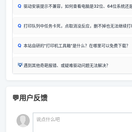
能墨盒干涸、喷头堵塞。
显示为
HP Smart Tank 510 Series
.
Q
频繁脱机。
驱动安装提示不兼容，如何查看电脑是32位、64位系统还是
分步排查方案：
驱动装好无法打印完整排查方案
机身单独测试一切正常，唯独电脑打印时出现异常：需重新检测 
：
HP DeskJet 2131、2132、2138
等属于同系列，官方
✅ 建议首先自查：打印机本身是否支持WiFi/无线或有线
试页、端口或驱动配置。
为
HP DeskJet 2130 Series
.
式最稳定）
在键盘上同时按下
+
Win
P
Q
爱普生 (Epson)
打印队列中任务卡死，点取消没反应，删不掉也无法继续打
一键打开系统属性，即可查看
如果您需要选购更换硒鼓或墨盒等，可点击右侧链接查看。微薄
检查机身背面，是否配有 RJ45 网络接口；
：
Epson L4266、L4268、L4269
等属于同系列，官方
型。
于本站服务器租用与工具箱的维护。
检查操作面板上是否有类似无线/WiFi的图标或按键；
为
Epson L4260 Series
.
当发送了错误的打印指令、想删
您也可以使用本站自研的
【打
Q
本站自研的"打印机工具箱"是什么？在哪里可以免费下载？
查看高性价比耗材 ＞
打印机具体型号后缀若带有
佳能 (Canon)
W / DN / WiFi
，通常代表具备
得等好久才有反应挺浪费时间的
在左下角"系统信息"一栏中，
：
Canon G3820、G3821、G3860
等属于同系列，官
若打印机本身带有网口/WiFi，请直接将其配置为网络打印模
到当前的操作系统版本以及系
💡 推荐使用工具箱一键清理：
这是本站自研开发的**绿色、免安装、无广告维护小工具**，
为
Canon G3020 Series
.
USB局域网共享方案。
💡
下载并打开本站自研的
【打印
疑难操作：
遇到其他奇葩报错、或疑难驱动问题无法解决？
详细图文指南：
如何查看自己电
三星 (Samsung)
进入左侧
「安装维护」
菜单；
共享报错完整修复教程：
0x0000011b报错手工解决办法
一键重启打印服务，清除各种顽固卡死、无法删除的打印队
您可以将您遇到的问题反馈给我们。请务必附带：
打印机完整型
：
Samsung SCX-3401、3405
等属于同系列，官方驱
在系统工具模块下，点击
【清
智能扫描并查看打印机当前的真实硬件端口；
⚠️ ARM架构笔记本提醒：若您的电脑是搭载骁龙处理器的超薄本、Su
遇到故障时的具体报错弹窗截图
。
Samsung SCX-3400 Series
.
（备选方案）通过"网络打印共享器"硬件可直接将传统USB打印
件将自动安全停止后台服务、
Windows ARM 系统设备，普通的 X86/X64 驱动将无法
新手免输命令行，一键呼出各种系统底层打印设置。
印机，多电脑连接不求人、不受补丁影响。
新启动打印引擎，一键彻底解
门的 ARM 专用驱动。普通电脑用户请忽略本条。
💬用户反馈
💡 这种情况特别多，这里不一一列举。
📬 统一反馈邮箱：
dyjqd@qq.com
官方免费下载入口：
https://www.dyjqd.com/api/down.htm
查看打印共享服务器 ＞
打印机工具箱下载地址：
（工具箱全面支持 Win7/8/10/11，终身免费，没有任何隐藏收费
https://www.dyjqd.com/ap
我们会有专人定期查收并整理高频疑难解答，感谢您的支持与厚爱
💡 通俗类比：
这就好比 iPhone 15、iPhone 15 Pro 外
说点什么吧
系统时，下载的都是同一个统称为"iOS 17"的安装包。这里的 510 Se
是它们共享的"系统"。