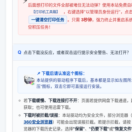
⚡
后面想打印的文件全部被堵住无法动弹？使用本站免费自
，右键选择"以管理员身份运行"，点
【打印机工具箱】
一键清空打印任务
。只需
3秒钟
，强力终止并重启系
空积压任务！
Q
点击下载没反应，或者双击运行提示安全警告、无法打开？
📌 下载后请认准这个图标：
本站提供的驱动程序下载后，基本都是显示如左图所
压"图标，双击它即可直接运行安装。
若
下载缓慢、下载连接打不开
：页面若提供网盘下载通道，
获取；也可使用迅雷下载。
下载时被拦截/误报
：本站驱动均为安全文件，部分浏览器（如 C
360安全浏览器
）可能会出现误报拦截。若提示拦截，请按
览器的下载历史记录，选择
"保留"
、
"仍要下载"
或
"恢复文件