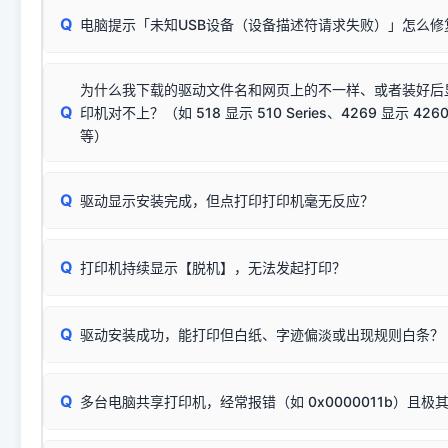
请对照本站安装器左侧的图示进行排查：
：代表与本机系
✘ 安装失败
系统（如 Win10/Win11 最新版）已彻底不再识别老旧驱动的
Q
电脑提示「未知USB设备（设备描述符请求失败）」怎么修
首先确认打印机电源已开启，USB数据线两端已完全插紧；
（被自动跳过），并不影响正
致安装失败。请尝试以下方案：
若使用的是台式机，请优先插到电脑机箱的
后置原生USB接
结论：只要窗口里出现了任意一
出现该报错说明电脑读取不到打印机硬件信息。这通常和驱动
该报错是因为老款打印机官方使用的是旧版签名，新版 Win10/W
供电不足极易导致识别失败）；
窗口去打印测试即可。
为什么我下载的驱动文件名和网页上的不一样、或者装好后
查硬件连接：
容，而非文件安全性问题。
排除线材松动后，可尝试更换一条USB数据线，或在设备管
Q
印机对不上？（如 518 显示 510 Series、4269 显示 4260
将USB数据线两端全部拔下，重新插紧；
临时解决方案：
关闭系统驱动强制签名完整步骤
安装完成后可打印Windows系统测试页确认连通，参考：
如何打
硬件改动】刷新硬件列表。
等）
台式电脑请务必插在机箱后置USB插口，切勿使用前置插口
页图文教程
（提醒：此方式仅在安装老款驱动时临时开启，日常正常使用无需
关闭打印机电源，等待约5秒后重新开机，让系统重新握手
🟢 放心：这是正常匹配的官方驱动，通常可以顺利安装与
验。）
Q
驱动显示安装完成，但点打印打印机毫无反应？
尝试更换一条带双磁环屏蔽的优质打印线，劣质或老化的线
这是打印机行业普遍采用的**官方命名规则**。因为品牌商在
因。
配置稍有不同，但内部核心芯片和打印功能基本一致**的几十
建议通过简易自检，快速划分排查范围：
系列"。
若进行上述操作后依然无效，可能为打印机主板接口故障。详
Q
打印机持续显示【脱机】，无法发起打印？
观察打印机指示灯：
🟢 绿灯常亮
通常代表机器处于正常
USB设备简易修复教程
为了提高开发和维护效率，官方只会为该系列发布**一套通用的
或
🟡 黄灯
闪烁/常亮，一般表示缺纸、卡纸或耗材未能
时，通常会采用这个系列中的**基础款型号**，或者在尾部加
简单尝试：关闭打印机电源，重启电脑，重新插拔机箱后置原
识。
Q
进行简易复印测试（限一体机）：掀开扫描仪盖板，原稿朝
驱动安装成功，能打印但白纸、字迹偏淡或出现规则白条？
进入系统打印队列，点击顶部「打印机」菜单，检查并
取消
按下带有复印标识
的按键测试。
机」
选项；
此现象通常与驱动无关，大多为耗材或硬件故障，请优先进行机
✅ 复印正常 = 打印机硬件良好。故障通常出在电脑驱动、
📌 行业常见典型例子（它们共用同一个官方驱动包）：
若打印任务堆积卡死，可尝试使用本站免费工具箱，一键修
Q
断：
多台电脑共享打印机，经常报错（如 0x0000011b）且极
上；
惠普 (HP)
完整图文修复指导：
打印机显示脱机一键修复教程
❌ 复印无反应/打印白纸 = 打印机本身存在硬件故障。重
机身自检或复印同样不正常：激光机可能碳粉耗尽、硒鼓寿
：
HP Smart Tank 511、515、516、518
等属于同系列
Windows安全补丁更新后，极易导致局域网USB共享模式下报错 `0
系售后或商家。