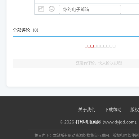
👨‍💻 站长有话说：
咱几乎每天都在远程帮网友安装各种打印机驱动。本站提供的驱
频使用的，要是驱动有错或者不能用，站长每天帮人装机时早就
大家反馈的问题也会及时验证修复，大家完全可以放心下载。
全部评论（
0
）
🎯 检验标准：只要驱动顺利装完，设备管理器内没有黄色感叹
出纸，就说明已经完美兼容，无需纠结显示名称上的细微差别
还没有评论，快来抢沙发吧！
关于我们
下载帮助
版权
© 2026
打印机驱动网
(www.dyjqd.com). 
免责声明：本站所有驱动资源均搜集自互联网，版权归原软件制