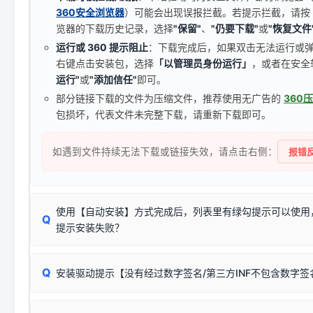
360安全浏览器
）可能会出现误报拦截。若提示拦截，请按
览器的下载历史记录，选择
"保留"
、
"仍要下载"
或
"恢复文件
运行或 360 提示阻止
：下载完成后，如果双击无法运行或
右键点击安装包，选择
「以管理员身份运行」
，或者在安全
运行"
或
"添加信任"
即可。
部分链接下载的文件为压缩文件，推荐使用无广告的
360
包损坏，代表文件未完整下载，请重新下载即可。
如遇到文件持续无法下载或链接失效，请点击右侧：
报错反
使用【自动安装】方式完成后，列表里有绿勾提示可以使用
Q
提示安装失败？
无需担心，这是正常现象。
Q
安装驱动提示【没有经过数字签名/第三方INF不包含数字
由于本站驱动包集成了32位和64位驱动，自动安装程序在运
数，并只安装与系统相匹配的那一部分：
Windows较新版本系统强制校验驱动的安全数字签名。部分