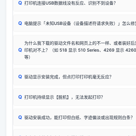
Q
往往会弹出此类提示。
打印机连接USB数据线没有反应、识别不到设备？
：代表与您当
✔ 可以使用了
动已安装成功。
🛡️ 本站驱动均经过严格签名。但由于微软系统安全限制，
部
请对照本站安装器左侧的图示进行排查：
：代表与本机系
✘ 安装失败
系统（如 Win10/Win11 最新版）已彻底不再识别老旧驱动的
Q
电脑提示「未知USB设备（设备描述符请求失败）」怎么修
首先确认打印机电源已开启，USB数据线两端已完全插紧；
（被自动跳过），并不影响正
致安装失败。请尝试以下方案：
若使用的是台式机，请优先插到电脑机箱的
后置原生USB接
结论：只要窗口里出现了任意一
出现该报错说明电脑读取不到打印机硬件信息。这通常和驱动
该报错是因为老款打印机官方使用的是旧版签名，新版 Win10/W
供电不足极易导致识别失败）；
窗口去打印测试即可。
为什么我下载的驱动文件名和网页上的不一样、或者装好后
查硬件连接：
容，而非文件安全性问题。
排除线材松动后，可尝试更换一条USB数据线，或在设备管
Q
印机对不上？（如 518 显示 510 Series、4269 显示 4260
将USB数据线两端全部拔下，重新插紧；
临时解决方案：
关闭系统驱动强制签名完整步骤
安装完成后可打印Windows系统测试页确认连通，参考：
如何打
硬件改动】刷新硬件列表。
等）
台式电脑请务必插在机箱后置USB插口，切勿使用前置插口
页图文教程
（提醒：此方式仅在安装老款驱动时临时开启，日常正常使用无需
关闭打印机电源，等待约5秒后重新开机，让系统重新握手
🟢 放心：这是正常匹配的官方驱动，通常可以顺利安装与
验。）
Q
驱动显示安装完成，但点打印打印机毫无反应？
尝试更换一条带双磁环屏蔽的优质打印线，劣质或老化的线
这是打印机行业普遍采用的**官方命名规则**。因为品牌商在
因。
配置稍有不同，但内部核心芯片和打印功能基本一致**的几十
建议通过简易自检，快速划分排查范围：
系列"。
若进行上述操作后依然无效，可能为打印机主板接口故障。详
Q
打印机持续显示【脱机】，无法发起打印？
观察打印机指示灯：
🟢 绿灯常亮
通常代表机器处于正常
USB设备简易修复教程
为了提高开发和维护效率，官方只会为该系列发布**一套通用的
或
🟡 黄灯
闪烁/常亮，一般表示缺纸、卡纸或耗材未能
时，通常会采用这个系列中的**基础款型号**，或者在尾部加
简单尝试：关闭打印机电源，重启电脑，重新插拔机箱后置原
识。
Q
进行简易复印测试（限一体机）：掀开扫描仪盖板，原稿朝
驱动安装成功，能打印但白纸、字迹偏淡或出现规则白条？
进入系统打印队列，点击顶部「打印机」菜单，检查并
取消
按下带有复印标识
的按键测试。
机」
选项；
此现象通常与驱动无关，大多为耗材或硬件故障，请优先进行机
✅ 复印正常 = 打印机硬件良好。故障通常出在电脑驱动、
📌 行业常见典型例子（它们共用同一个官方驱动包）：
若打印任务堆积卡死，可尝试使用本站免费工具箱，一键修