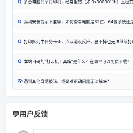
Q
断：
多台电脑共享打印机，经常报错（如 0x0000011b）且极
上；
惠普 (HP)
完整图文修复指导：
打印机显示脱机一键修复教程
❌ 复印无反应/打印白纸 = 打印机本身存在硬件故障。重
机身自检或复印同样不正常：激光机可能碳粉耗尽、硒鼓寿
：
HP Smart Tank 511、515、516、518
等属于同系列
Windows安全补丁更新后，极易导致局域网USB共享模式下报错 `0
系售后或商家。
能墨盒干涸、喷头堵塞。
显示为
HP Smart Tank 510 Series
.
Q
频繁脱机。
驱动安装提示不兼容，如何查看电脑是32位、64位系统还是
分步排查方案：
驱动装好无法打印完整排查方案
机身单独测试一切正常，唯独电脑打印时出现异常：需重新检测 
：
HP DeskJet 2131、2132、2138
等属于同系列，官方
✅ 建议首先自查：打印机本身是否支持WiFi/无线或有线
试页、端口或驱动配置。
为
HP DeskJet 2130 Series
.
式最稳定）
在键盘上同时按下
+
Win
P
Q
爱普生 (Epson)
打印队列中任务卡死，点取消没反应，删不掉也无法继续打
一键打开系统属性，即可查看
如果您需要选购更换硒鼓或墨盒等，可点击右侧链接查看。微薄
检查机身背面，是否配有 RJ45 网络接口；
：
Epson L4266、L4268、L4269
等属于同系列，官方
型。
于本站服务器租用与工具箱的维护。
检查操作面板上是否有类似无线/WiFi的图标或按键；
为
Epson L4260 Series
.
当发送了错误的打印指令、想删
您也可以使用本站自研的
【打
Q
本站自研的"打印机工具箱"是什么？在哪里可以免费下载？
查看高性价比耗材 ＞
打印机具体型号后缀若带有
佳能 (Canon)
W / DN / WiFi
，通常代表具备
得等好久才有反应挺浪费时间的
在左下角"系统信息"一栏中，
：
Canon G3820、G3821、G3860
等属于同系列，官
若打印机本身带有网口/WiFi，请直接将其配置为网络打印模
到当前的操作系统版本以及系
💡 推荐使用工具箱一键清理：
这是本站自研开发的**绿色、免安装、无广告维护小工具**，
为
Canon G3020 Series
.
USB局域网共享方案。
💡
下载并打开本站自研的
【打印
疑难操作：
遇到其他奇葩报错、或疑难驱动问题无法解决？
详细图文指南：
如何查看自己电
三星 (Samsung)
进入左侧
「安装维护」
菜单；
共享报错完整修复教程：
0x0000011b报错手工解决办法
一键重启打印服务，清除各种顽固卡死、无法删除的打印队
您可以将您遇到的问题反馈给我们。请务必附带：
打印机完整型
：
Samsung SCX-3401、3405
等属于同系列，官方驱
在系统工具模块下，点击
【清
智能扫描并查看打印机当前的真实硬件端口；
⚠️ ARM架构笔记本提醒：若您的电脑是搭载骁龙处理器的超薄本、Su
遇到故障时的具体报错弹窗截图
。
Samsung SCX-3400 Series
.
（备选方案）通过"网络打印共享器"硬件可直接将传统USB打印
件将自动安全停止后台服务、
Windows ARM 系统设备，普通的 X86/X64 驱动将无法
新手免输命令行，一键呼出各种系统底层打印设置。
印机，多电脑连接不求人、不受补丁影响。
新启动打印引擎，一键彻底解
门的 ARM 专用驱动。普通电脑用户请忽略本条。
💬用户反馈
💡 这种情况特别多，这里不一一列举。
📬 统一反馈邮箱：
dyjqd@qq.com
官方免费下载入口：
https://www.dyjqd.com/api/down.htm
查看打印共享服务器 ＞
打印机工具箱下载地址：
（工具箱全面支持 Win7/8/10/11，终身免费，没有任何隐藏收费
https://www.dyjqd.com/ap
我们会有专人定期查收并整理高频疑难解答，感谢您的支持与厚爱
💡 通俗类比：
这就好比 iPhone 15、iPhone 15 Pro 外