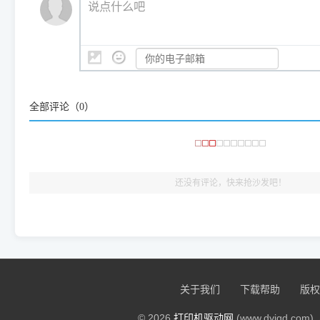
说点什么吧
系统时，下载的都是同一个统称为"iOS 17"的安装包。这里的 510 Se
是它们共享的"系统"。
👨‍💻 站长有话说：
咱几乎每天都在远程帮网友安装各种打印机驱动。本站提供的驱
频使用的，要是驱动有错或者不能用，站长每天帮人装机时早就
大家反馈的问题也会及时验证修复，大家完全可以放心下载。
全部评论（
0
）
🎯 检验标准：只要驱动顺利装完，设备管理器内没有黄色感叹
出纸，就说明已经完美兼容，无需纠结显示名称上的细微差别
还没有评论，快来抢沙发吧！
关于我们
下载帮助
版权
© 2026
打印机驱动网
(www.dyjqd.com). 