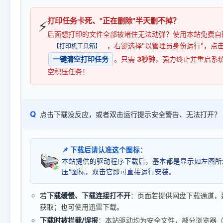
打印任务卡死、"正在删除"半天删不掉？
⚡
后面想打印的文件全部被堵住无法动弹？使用本站免费自
，右键选择"以管理员身份运行"，点
【打印机工具箱】
一键清空打印任务
。只需
3秒钟
，强力终止并重启系
空积压任务！
Q
点击下载没反应，或者双击运行提示安全警告、无法打开？
📌 下载后请认准这个图标：
本站提供的驱动程序下载后，基本都是显示如左图所
压"图标，双击它即可直接运行安装。
若
下载缓慢、下载连接打不开
：页面若提供网盘下载通道，
获取；也可使用迅雷下载。
下载时被拦截/误报
：本站驱动均为安全文件，部分浏览器（如 C