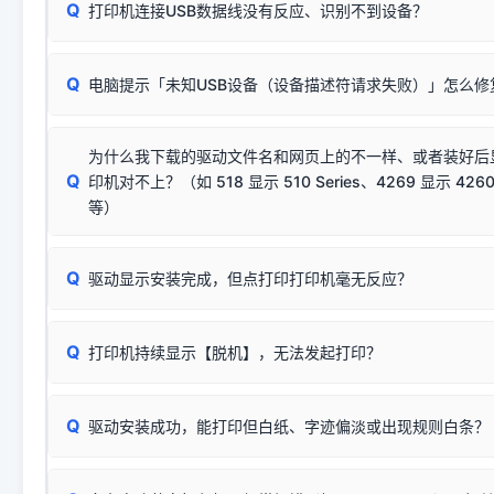
Q
往往会弹出此类提示。
打印机连接USB数据线没有反应、识别不到设备？
：代表与您当
✔ 可以使用了
动已安装成功。
🛡️ 本站驱动均经过严格签名。但由于微软系统安全限制，
部
请对照本站安装器左侧的图示进行排查：
：代表与本机系
✘ 安装失败
系统（如 Win10/Win11 最新版）已彻底不再识别老旧驱动的
Q
电脑提示「未知USB设备（设备描述符请求失败）」怎么修
首先确认打印机电源已开启，USB数据线两端已完全插紧；
（被自动跳过），并不影响正
致安装失败。请尝试以下方案：
若使用的是台式机，请优先插到电脑机箱的
后置原生USB接
结论：只要窗口里出现了任意一
出现该报错说明电脑读取不到打印机硬件信息。这通常和驱动
该报错是因为老款打印机官方使用的是旧版签名，新版 Win10/W
供电不足极易导致识别失败）；
窗口去打印测试即可。
为什么我下载的驱动文件名和网页上的不一样、或者装好后
查硬件连接：
容，而非文件安全性问题。
排除线材松动后，可尝试更换一条USB数据线，或在设备管
Q
印机对不上？（如 518 显示 510 Series、4269 显示 4260
将USB数据线两端全部拔下，重新插紧；
临时解决方案：
关闭系统驱动强制签名完整步骤
安装完成后可打印Windows系统测试页确认连通，参考：
如何打
硬件改动】刷新硬件列表。
等）
台式电脑请务必插在机箱后置USB插口，切勿使用前置插口
页图文教程
（提醒：此方式仅在安装老款驱动时临时开启，日常正常使用无需
关闭打印机电源，等待约5秒后重新开机，让系统重新握手
🟢 放心：这是正常匹配的官方驱动，通常可以顺利安装与
验。）
Q
驱动显示安装完成，但点打印打印机毫无反应？
尝试更换一条带双磁环屏蔽的优质打印线，劣质或老化的线
这是打印机行业普遍采用的**官方命名规则**。因为品牌商在
因。
配置稍有不同，但内部核心芯片和打印功能基本一致**的几十
建议通过简易自检，快速划分排查范围：
系列"。
若进行上述操作后依然无效，可能为打印机主板接口故障。详
Q
打印机持续显示【脱机】，无法发起打印？
观察打印机指示灯：
🟢 绿灯常亮
通常代表机器处于正常
USB设备简易修复教程
为了提高开发和维护效率，官方只会为该系列发布**一套通用的
或
🟡 黄灯
闪烁/常亮，一般表示缺纸、卡纸或耗材未能
时，通常会采用这个系列中的**基础款型号**，或者在尾部加
简单尝试：关闭打印机电源，重启电脑，重新插拔机箱后置原
识。
Q
进行简易复印测试（限一体机）：掀开扫描仪盖板，原稿朝
驱动安装成功，能打印但白纸、字迹偏淡或出现规则白条？
进入系统打印队列，点击顶部「打印机」菜单，检查并
取消
按下带有复印标识
的按键测试。
机」
选项；
此现象通常与驱动无关，大多为耗材或硬件故障，请优先进行机
✅ 复印正常 = 打印机硬件良好。故障通常出在电脑驱动、
📌 行业常见典型例子（它们共用同一个官方驱动包）：
若打印任务堆积卡死，可尝试使用本站免费工具箱，一键修