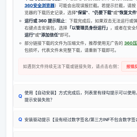
360安全浏览器
）可能会出现误报拦截。若提示拦截，请按
览器的下载历史记录，选择
"保留"
、
"仍要下载"
或
"恢复文件
运行或 360 提示阻止
：下载完成后，如果双击无法运行或
右键点击安装包，选择
「以管理员身份运行」
，或者在安全
运行"
或
"添加信任"
即可。
部分链接下载的文件为压缩文件，推荐使用无广告的
360
包损坏，代表文件未完整下载，请重新下载即可。
如遇到文件持续无法下载或链接失效，请点击右侧：
报错反
使用【自动安装】方式完成后，列表里有绿勾提示可以使用
Q
提示安装失败？
无需担心，这是正常现象。
Q
安装驱动提示【没有经过数字签名/第三方INF不包含数字
由于本站驱动包集成了32位和64位驱动，自动安装程序在运
数，并只安装与系统相匹配的那一部分：
Windows较新版本系统强制校验驱动的安全数字签名。部分