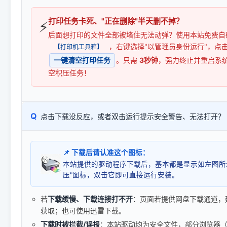
打印任务卡死、"正在删除"半天删不掉？
⚡
后面想打印的文件全部被堵住无法动弹？使用本站免费自
，右键选择"以管理员身份运行"，点
【打印机工具箱】
一键清空打印任务
。只需
3秒钟
，强力终止并重启系
空积压任务！
Q
点击下载没反应，或者双击运行提示安全警告、无法打开？
📌 下载后请认准这个图标：
本站提供的驱动程序下载后，基本都是显示如左图所
压"图标，双击它即可直接运行安装。
若
下载缓慢、下载连接打不开
：页面若提供网盘下载通道，
获取；也可使用迅雷下载。
下载时被拦截/误报
：本站驱动均为安全文件，部分浏览器（如 C