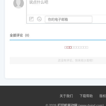
说点什么吧
系统时，下载的都是同一个统称为"iOS 17"的安装包。这里的 510 Se
是它们共享的"系统"。
👨‍💻 站长有话说：
咱几乎每天都在远程帮网友安装各种打印机驱动。本站提供的驱
频使用的，要是驱动有错或者不能用，站长每天帮人装机时早就
大家反馈的问题也会及时验证修复，大家完全可以放心下载。
全部评论（
0
）
🎯 检验标准：只要驱动顺利装完，设备管理器内没有黄色感叹
出纸，就说明已经完美兼容，无需纠结显示名称上的细微差别
还没有评论，快来抢沙发吧！
关于我们
下载帮助
版权
© 2026
打印机驱动网
(www.dyjqd.com). 