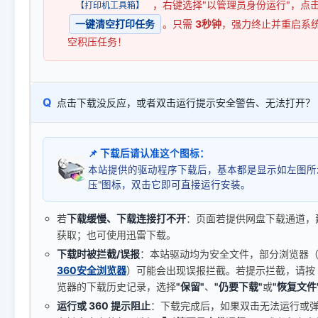
，右键选择"以管理员身份运行"，点
【打印机工具箱】
一键清空打印任务
。只需
3秒钟
，强力终止并重启系
空积压任务！
Q
点击下载没反应，或者双击运行提示安全警告、无法打开？
📌 下载后请认准这个图标：
本站提供的驱动程序下载后，基本都是显示如左图所
压"图标，双击它即可直接运行安装。
若
下载缓慢、下载连接打不开
：页面若提供网盘下载通道，
获取；也可使用迅雷下载。
下载时被拦截/误报
：本站驱动均为安全文件，部分浏览器（如 C
360安全浏览器
）可能会出现误报拦截。若提示拦截，请按
览器的下载历史记录，选择
"保留"
、
"仍要下载"
或
"恢复文件
运行或 360 提示阻止
：下载完成后，如果双击无法运行或