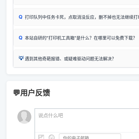
机身单独测试一切正常，唯独电脑打印时出现异常：需重新检测 
：
HP DeskJet 2131、2132、2138
等属于同系列，官方
✅ 建议首先自查：打印机本身是否支持WiFi/无线或有线
试页、端口或驱动配置。
为
HP DeskJet 2130 Series
.
式最稳定）
在键盘上同时按下
+
Win
P
Q
爱普生 (Epson)
打印队列中任务卡死，点取消没反应，删不掉也无法继续打
一键打开系统属性，即可查看
如果您需要选购更换硒鼓或墨盒等，可点击右侧链接查看。微薄
检查机身背面，是否配有 RJ45 网络接口；
：
Epson L4266、L4268、L4269
等属于同系列，官方
型。
于本站服务器租用与工具箱的维护。
检查操作面板上是否有类似无线/WiFi的图标或按键；
为
Epson L4260 Series
.
当发送了错误的打印指令、想删
您也可以使用本站自研的
【打
Q
本站自研的"打印机工具箱"是什么？在哪里可以免费下载？
查看高性价比耗材 ＞
打印机具体型号后缀若带有
佳能 (Canon)
W / DN / WiFi
，通常代表具备
得等好久才有反应挺浪费时间的
在左下角"系统信息"一栏中，
：
Canon G3820、G3821、G3860
等属于同系列，官
若打印机本身带有网口/WiFi，请直接将其配置为网络打印模
到当前的操作系统版本以及系
💡 推荐使用工具箱一键清理：
这是本站自研开发的**绿色、免安装、无广告维护小工具**，
为
Canon G3020 Series
.
USB局域网共享方案。
💡
下载并打开本站自研的
【打印
疑难操作：
遇到其他奇葩报错、或疑难驱动问题无法解决？
详细图文指南：
如何查看自己电
三星 (Samsung)
进入左侧
「安装维护」
菜单；
共享报错完整修复教程：
0x0000011b报错手工解决办法
一键重启打印服务，清除各种顽固卡死、无法删除的打印队
您可以将您遇到的问题反馈给我们。请务必附带：
打印机完整型
：
Samsung SCX-3401、3405
等属于同系列，官方驱
在系统工具模块下，点击
【清
智能扫描并查看打印机当前的真实硬件端口；
⚠️ ARM架构笔记本提醒：若您的电脑是搭载骁龙处理器的超薄本、Su
遇到故障时的具体报错弹窗截图
。
Samsung SCX-3400 Series
.
（备选方案）通过"网络打印共享器"硬件可直接将传统USB打印
件将自动安全停止后台服务、
Windows ARM 系统设备，普通的 X86/X64 驱动将无法
新手免输命令行，一键呼出各种系统底层打印设置。
印机，多电脑连接不求人、不受补丁影响。
新启动打印引擎，一键彻底解
门的 ARM 专用驱动。普通电脑用户请忽略本条。
💬用户反馈
💡 这种情况特别多，这里不一一列举。
📬 统一反馈邮箱：
dyjqd@qq.com
官方免费下载入口：
https://www.dyjqd.com/api/down.htm
查看打印共享服务器 ＞
打印机工具箱下载地址：
（工具箱全面支持 Win7/8/10/11，终身免费，没有任何隐藏收费
https://www.dyjqd.com/ap
我们会有专人定期查收并整理高频疑难解答，感谢您的支持与厚爱
💡 通俗类比：
这就好比 iPhone 15、iPhone 15 Pro 外
说点什么吧
系统时，下载的都是同一个统称为"iOS 17"的安装包。这里的 510 Se
是它们共享的"系统"。
👨‍💻 站长有话说：