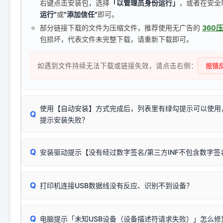
右键点击安装包，选择
「以管理员身份运行」
，或者在安全
运行"
或
"添加信任"
即可。
部分链接下载的文件为压缩文件，推荐使用无广告的
360
包损坏，代表文件未完整下载，请重新下载即可。
如遇到文件持续无法下载或链接失效，请点击右侧：
报错反
使用【自动安装】方式完成后，列表里有绿勾提示可以使用
Q
提示安装失败？
无需担心，这是正常现象。
Q
安装驱动提示【没有经过数字签名/第三方INF不包含数字
由于本站驱动包集成了32位和64位驱动，自动安装程序在运
数，并只安装与系统相匹配的那一部分：
Windows较新版本系统强制校验驱动的安全数字签名。部分
Q
往往会弹出此类提示。
打印机连接USB数据线没有反应、识别不到设备？
：代表与您当
✔ 可以使用了
动已安装成功。
🛡️ 本站驱动均经过严格签名。但由于微软系统安全限制，
部
请对照本站安装器左侧的图示进行排查：
：代表与本机系
✘ 安装失败
系统（如 Win10/Win11 最新版）已彻底不再识别老旧驱动的
Q
电脑提示「未知USB设备（设备描述符请求失败）」怎么修
首先确认打印机电源已开启，USB数据线两端已完全插紧；
（被自动跳过），并不影响正