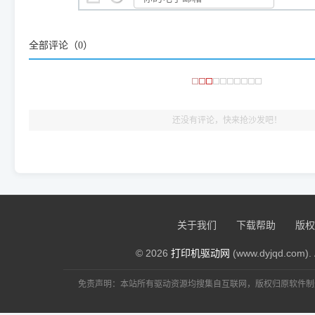
咱几乎每天都在远程帮网友安装各种打印机驱动。本站提供的驱
频使用的，要是驱动有错或者不能用，站长每天帮人装机时早就
大家反馈的问题也会及时验证修复，大家完全可以放心下载。
全部评论（
0
）
🎯 检验标准：只要驱动顺利装完，设备管理器内没有黄色感叹
出纸，就说明已经完美兼容，无需纠结显示名称上的细微差别
还没有评论，快来抢沙发吧！
关于我们
下载帮助
版权
© 2026
打印机驱动网
(www.dyjqd.com). 
免责声明：本站所有驱动资源均搜集自互联网，版权归原软件制