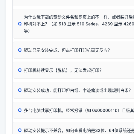
致安装失败。请尝试以下方案：
若使用的是台式机，请优先插到电脑机箱的
后置原生USB接
结论：只要窗口里出现了任意一
出现该报错说明电脑读取不到打印机硬件信息。这通常和驱动
该报错是因为老款打印机官方使用的是旧版签名，新版 Win10/W
供电不足极易导致识别失败）；
窗口去打印测试即可。
为什么我下载的驱动文件名和网页上的不一样、或者装好后
查硬件连接：
容，而非文件安全性问题。
排除线材松动后，可尝试更换一条USB数据线，或在设备管
Q
印机对不上？（如 518 显示 510 Series、4269 显示 4260
将USB数据线两端全部拔下，重新插紧；
临时解决方案：
关闭系统驱动强制签名完整步骤
安装完成后可打印Windows系统测试页确认连通，参考：
如何打
硬件改动】刷新硬件列表。
等）
台式电脑请务必插在机箱后置USB插口，切勿使用前置插口
页图文教程
（提醒：此方式仅在安装老款驱动时临时开启，日常正常使用无需
关闭打印机电源，等待约5秒后重新开机，让系统重新握手
🟢 放心：这是正常匹配的官方驱动，通常可以顺利安装与
验。）
Q
驱动显示安装完成，但点打印打印机毫无反应？
尝试更换一条带双磁环屏蔽的优质打印线，劣质或老化的线
这是打印机行业普遍采用的**官方命名规则**。因为品牌商在
因。
配置稍有不同，但内部核心芯片和打印功能基本一致**的几十
建议通过简易自检，快速划分排查范围：
系列"。
若进行上述操作后依然无效，可能为打印机主板接口故障。详
Q
打印机持续显示【脱机】，无法发起打印？
观察打印机指示灯：
🟢 绿灯常亮
通常代表机器处于正常
USB设备简易修复教程
为了提高开发和维护效率，官方只会为该系列发布**一套通用的
或
🟡 黄灯
闪烁/常亮，一般表示缺纸、卡纸或耗材未能
时，通常会采用这个系列中的**基础款型号**，或者在尾部加
简单尝试：关闭打印机电源，重启电脑，重新插拔机箱后置原
识。
Q
进行简易复印测试（限一体机）：掀开扫描仪盖板，原稿朝
驱动安装成功，能打印但白纸、字迹偏淡或出现规则白条？
进入系统打印队列，点击顶部「打印机」菜单，检查并
取消
按下带有复印标识
的按键测试。
机」
选项；
此现象通常与驱动无关，大多为耗材或硬件故障，请优先进行机
✅ 复印正常 = 打印机硬件良好。故障通常出在电脑驱动、
📌 行业常见典型例子（它们共用同一个官方驱动包）：
若打印任务堆积卡死，可尝试使用本站免费工具箱，一键修
Q
断：
多台电脑共享打印机，经常报错（如 0x0000011b）且极
上；
惠普 (HP)
完整图文修复指导：
打印机显示脱机一键修复教程
❌ 复印无反应/打印白纸 = 打印机本身存在硬件故障。重
机身自检或复印同样不正常：激光机可能碳粉耗尽、硒鼓寿
：
HP Smart Tank 511、515、516、518
等属于同系列
Windows安全补丁更新后，极易导致局域网USB共享模式下报错 `0
系售后或商家。
能墨盒干涸、喷头堵塞。
显示为
HP Smart Tank 510 Series
.
Q
频繁脱机。
驱动安装提示不兼容，如何查看电脑是32位、64位系统还是
分步排查方案：
驱动装好无法打印完整排查方案