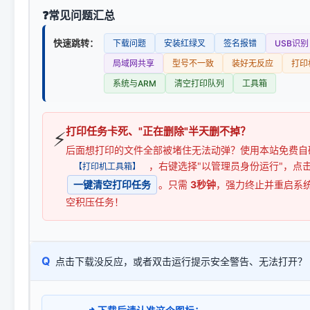
常见问题汇总
快速跳转：
下载问题
安装红绿叉
签名报错
USB识别
局域网共享
型号不一致
装好无反应
打印
系统与ARM
清空打印队列
工具箱
打印任务卡死、"正在删除"半天删不掉？
⚡
后面想打印的文件全部被堵住无法动弹？使用本站免费自
，右键选择"以管理员身份运行"，点
【打印机工具箱】
一键清空打印任务
。只需
3秒钟
，强力终止并重启系
空积压任务！
Q
点击下载没反应，或者双击运行提示安全警告、无法打开？