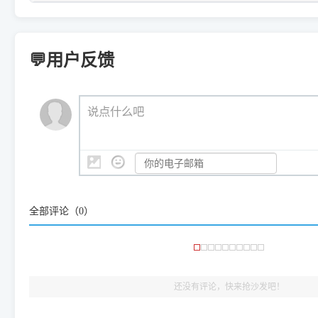
一键重启打印服务，清除各种顽固卡死、无法删除的打印队
您可以将您遇到的问题反馈给我们。请务必附带：
打印机完整型
：
Samsung SCX-3401、3405
等属于同系列，官方驱
在系统工具模块下，点击
【清
智能扫描并查看打印机当前的真实硬件端口；
⚠️ ARM架构笔记本提醒：若您的电脑是搭载骁龙处理器的超薄本、Su
遇到故障时的具体报错弹窗截图
。
Samsung SCX-3400 Series
.
（备选方案）通过"网络打印共享器"硬件可直接将传统USB打印
件将自动安全停止后台服务、
Windows ARM 系统设备，普通的 X86/X64 驱动将无法
新手免输命令行，一键呼出各种系统底层打印设置。
印机，多电脑连接不求人、不受补丁影响。
新启动打印引擎，一键彻底解
门的 ARM 专用驱动。普通电脑用户请忽略本条。
💬用户反馈
💡 这种情况特别多，这里不一一列举。
📬 统一反馈邮箱：
dyjqd@qq.com
官方免费下载入口：
https://www.dyjqd.com/api/down.htm
查看打印共享服务器 ＞
打印机工具箱下载地址：
（工具箱全面支持 Win7/8/10/11，终身免费，没有任何隐藏收费
https://www.dyjqd.com/ap
我们会有专人定期查收并整理高频疑难解答，感谢您的支持与厚爱
💡 通俗类比：
这就好比 iPhone 15、iPhone 15 Pro 外
说点什么吧
系统时，下载的都是同一个统称为"iOS 17"的安装包。这里的 510 Se
是它们共享的"系统"。
👨‍💻 站长有话说：
咱几乎每天都在远程帮网友安装各种打印机驱动。本站提供的驱
频使用的，要是驱动有错或者不能用，站长每天帮人装机时早就
大家反馈的问题也会及时验证修复，大家完全可以放心下载。
全部评论（
0
）
🎯 检验标准：只要驱动顺利装完，设备管理器内没有黄色感叹
出纸，就说明已经完美兼容，无需纠结显示名称上的细微差别
还没有评论，快来抢沙发吧！
：
youke99@163.com
评论
惠普HP DeskJet 2823e 驱动