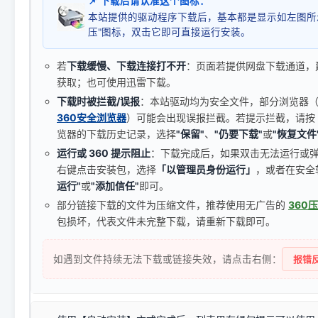
📌 下载后请认准这个图标：
本站提供的驱动程序下载后，基本都是显示如左图所
压"图标，双击它即可直接运行安装。
若
下载缓慢、下载连接打不开
：页面若提供网盘下载通道，
获取；也可使用迅雷下载。
下载时被拦截/误报
：本站驱动均为安全文件，部分浏览器（如 C
360安全浏览器
）可能会出现误报拦截。若提示拦截，请按
览器的下载历史记录，选择
"保留"
、
"仍要下载"
或
"恢复文件
运行或 360 提示阻止
：下载完成后，如果双击无法运行或
右键点击安装包，选择
「以管理员身份运行」
，或者在安全
运行"
或
"添加信任"
即可。
部分链接下载的文件为压缩文件，推荐使用无广告的
360
包损坏，代表文件未完整下载，请重新下载即可。
如遇到文件持续无法下载或链接失效，请点击右侧：
报错反