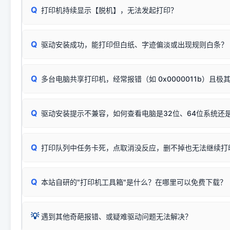
系列"。
若进行上述操作后依然无效，可能为打印机主板接口故障。详
Q
打印机持续显示【脱机】，无法发起打印？
观察打印机指示灯：
🟢 绿灯常亮
通常代表机器处于正常
USB设备简易修复教程
为了提高开发和维护效率，官方只会为该系列发布**一套通用的
或
🟡 黄灯
闪烁/常亮，一般表示缺纸、卡纸或耗材未能
时，通常会采用这个系列中的**基础款型号**，或者在尾部加
简单尝试：关闭打印机电源，重启电脑，重新插拔机箱后置原
识。
Q
进行简易复印测试（限一体机）：掀开扫描仪盖板，原稿朝
驱动安装成功，能打印但白纸、字迹偏淡或出现规则白条？
进入系统打印队列，点击顶部「打印机」菜单，检查并
取消
按下带有复印标识
的按键测试。
机」
选项；
此现象通常与驱动无关，大多为耗材或硬件故障，请优先进行机
✅ 复印正常 = 打印机硬件良好。故障通常出在电脑驱动、
📌 行业常见典型例子（它们共用同一个官方驱动包）：
若打印任务堆积卡死，可尝试使用本站免费工具箱，一键修
Q
断：
多台电脑共享打印机，经常报错（如 0x0000011b）且极
上；
惠普 (HP)
完整图文修复指导：
打印机显示脱机一键修复教程
❌ 复印无反应/打印白纸 = 打印机本身存在硬件故障。重
机身自检或复印同样不正常：激光机可能碳粉耗尽、硒鼓寿
：
HP Smart Tank 511、515、516、518
等属于同系列
Windows安全补丁更新后，极易导致局域网USB共享模式下报错 `0
系售后或商家。
能墨盒干涸、喷头堵塞。
显示为
HP Smart Tank 510 Series
.
Q
频繁脱机。
驱动安装提示不兼容，如何查看电脑是32位、64位系统还是
分步排查方案：
驱动装好无法打印完整排查方案
机身单独测试一切正常，唯独电脑打印时出现异常：需重新检测 
：
HP DeskJet 2131、2132、2138
等属于同系列，官方
✅ 建议首先自查：打印机本身是否支持WiFi/无线或有线
试页、端口或驱动配置。
为
HP DeskJet 2130 Series
.
式最稳定）
在键盘上同时按下
+
Win
P
Q
爱普生 (Epson)
打印队列中任务卡死，点取消没反应，删不掉也无法继续打
一键打开系统属性，即可查看
如果您需要选购更换硒鼓或墨盒等，可点击右侧链接查看。微薄
检查机身背面，是否配有 RJ45 网络接口；
：
Epson L4266、L4268、L4269
等属于同系列，官方
型。
于本站服务器租用与工具箱的维护。
检查操作面板上是否有类似无线/WiFi的图标或按键；
为
Epson L4260 Series
.
当发送了错误的打印指令、想删
您也可以使用本站自研的
【打
Q
本站自研的"打印机工具箱"是什么？在哪里可以免费下载？
查看高性价比耗材 ＞
打印机具体型号后缀若带有
佳能 (Canon)
W / DN / WiFi
，通常代表具备
得等好久才有反应挺浪费时间的
在左下角"系统信息"一栏中，
：
Canon G3820、G3821、G3860
等属于同系列，官
若打印机本身带有网口/WiFi，请直接将其配置为网络打印模
到当前的操作系统版本以及系
💡 推荐使用工具箱一键清理：
这是本站自研开发的**绿色、免安装、无广告维护小工具**，
为
Canon G3020 Series
.
USB局域网共享方案。
💡
下载并打开本站自研的
【打印
疑难操作：
遇到其他奇葩报错、或疑难驱动问题无法解决？
详细图文指南：
如何查看自己电
三星 (Samsung)
进入左侧
「安装维护」
菜单；
共享报错完整修复教程：
0x0000011b报错手工解决办法