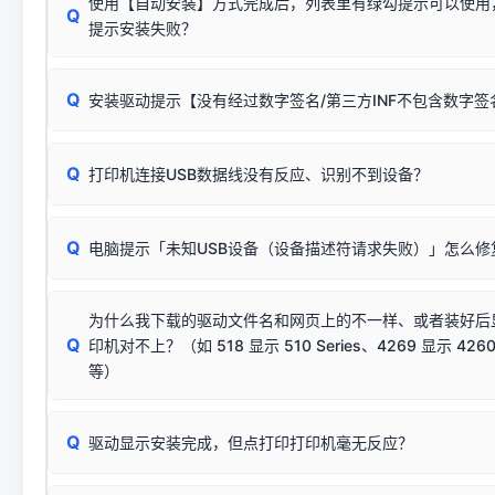
使用【自动安装】方式完成后，列表里有绿勾提示可以使用
Q
提示安装失败？
无需担心，这是正常现象。
Q
安装驱动提示【没有经过数字签名/第三方INF不包含数字
由于本站驱动包集成了32位和64位驱动，自动安装程序在运
数，并只安装与系统相匹配的那一部分：
Windows较新版本系统强制校验驱动的安全数字签名。部分
Q
往往会弹出此类提示。
打印机连接USB数据线没有反应、识别不到设备？
：代表与您当
✔ 可以使用了
动已安装成功。
🛡️ 本站驱动均经过严格签名。但由于微软系统安全限制，
部
请对照本站安装器左侧的图示进行排查：
：代表与本机系
✘ 安装失败
系统（如 Win10/Win11 最新版）已彻底不再识别老旧驱动的
Q
电脑提示「未知USB设备（设备描述符请求失败）」怎么修
首先确认打印机电源已开启，USB数据线两端已完全插紧；
（被自动跳过），并不影响正
致安装失败。请尝试以下方案：
若使用的是台式机，请优先插到电脑机箱的
后置原生USB接
结论：只要窗口里出现了任意一
出现该报错说明电脑读取不到打印机硬件信息。这通常和驱动
该报错是因为老款打印机官方使用的是旧版签名，新版 Win10/W
供电不足极易导致识别失败）；
窗口去打印测试即可。
为什么我下载的驱动文件名和网页上的不一样、或者装好后
查硬件连接：
容，而非文件安全性问题。
排除线材松动后，可尝试更换一条USB数据线，或在设备管
Q
印机对不上？（如 518 显示 510 Series、4269 显示 4260
将USB数据线两端全部拔下，重新插紧；
临时解决方案：
关闭系统驱动强制签名完整步骤
安装完成后可打印Windows系统测试页确认连通，参考：
如何打
硬件改动】刷新硬件列表。
等）
台式电脑请务必插在机箱后置USB插口，切勿使用前置插口
页图文教程
（提醒：此方式仅在安装老款驱动时临时开启，日常正常使用无需
关闭打印机电源，等待约5秒后重新开机，让系统重新握手
🟢 放心：这是正常匹配的官方驱动，通常可以顺利安装与
验。）
Q
驱动显示安装完成，但点打印打印机毫无反应？
尝试更换一条带双磁环屏蔽的优质打印线，劣质或老化的线
这是打印机行业普遍采用的**官方命名规则**。因为品牌商在
因。
配置稍有不同，但内部核心芯片和打印功能基本一致**的几十
建议通过简易自检，快速划分排查范围：