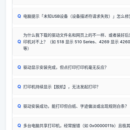
动已安装成功。
🛡️ 本站驱动均经过严格签名。但由于微软系统安全限制，
部
请对照本站安装器左侧的图示进行排查：
：代表与本机系
✘ 安装失败
系统（如 Win10/Win11 最新版）已彻底不再识别老旧驱动的
Q
电脑提示「未知USB设备（设备描述符请求失败）」怎么修
首先确认打印机电源已开启，USB数据线两端已完全插紧；
（被自动跳过），并不影响正
致安装失败。请尝试以下方案：
若使用的是台式机，请优先插到电脑机箱的
后置原生USB接
结论：只要窗口里出现了任意一
出现该报错说明电脑读取不到打印机硬件信息。这通常和驱动
该报错是因为老款打印机官方使用的是旧版签名，新版 Win10/W
供电不足极易导致识别失败）；
窗口去打印测试即可。
为什么我下载的驱动文件名和网页上的不一样、或者装好后
查硬件连接：
容，而非文件安全性问题。
排除线材松动后，可尝试更换一条USB数据线，或在设备管
Q
印机对不上？（如 518 显示 510 Series、4269 显示 4260
将USB数据线两端全部拔下，重新插紧；
临时解决方案：
关闭系统驱动强制签名完整步骤
安装完成后可打印Windows系统测试页确认连通，参考：
如何打
硬件改动】刷新硬件列表。
等）
台式电脑请务必插在机箱后置USB插口，切勿使用前置插口
页图文教程
（提醒：此方式仅在安装老款驱动时临时开启，日常正常使用无需
关闭打印机电源，等待约5秒后重新开机，让系统重新握手
🟢 放心：这是正常匹配的官方驱动，通常可以顺利安装与
验。）
Q
驱动显示安装完成，但点打印打印机毫无反应？
尝试更换一条带双磁环屏蔽的优质打印线，劣质或老化的线
这是打印机行业普遍采用的**官方命名规则**。因为品牌商在
因。
配置稍有不同，但内部核心芯片和打印功能基本一致**的几十
建议通过简易自检，快速划分排查范围：
系列"。
若进行上述操作后依然无效，可能为打印机主板接口故障。详
Q
打印机持续显示【脱机】，无法发起打印？
观察打印机指示灯：
🟢 绿灯常亮
通常代表机器处于正常
USB设备简易修复教程
为了提高开发和维护效率，官方只会为该系列发布**一套通用的
或
🟡 黄灯
闪烁/常亮，一般表示缺纸、卡纸或耗材未能
时，通常会采用这个系列中的**基础款型号**，或者在尾部加
简单尝试：关闭打印机电源，重启电脑，重新插拔机箱后置原
识。
Q
进行简易复印测试（限一体机）：掀开扫描仪盖板，原稿朝
驱动安装成功，能打印但白纸、字迹偏淡或出现规则白条？
进入系统打印队列，点击顶部「打印机」菜单，检查并
取消
按下带有复印标识
的按键测试。
机」
选项；
此现象通常与驱动无关，大多为耗材或硬件故障，请优先进行机
✅ 复印正常 = 打印机硬件良好。故障通常出在电脑驱动、
📌 行业常见典型例子（它们共用同一个官方驱动包）：
若打印任务堆积卡死，可尝试使用本站免费工具箱，一键修
Q
断：
多台电脑共享打印机，经常报错（如 0x0000011b）且极
上；
惠普 (HP)