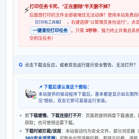
打印任务卡死、"正在删除"半天删不掉？
⚡
后面想打印的文件全部被堵住无法动弹？使用本站免费自
，右键选择"以管理员身份运行"，点
【打印机工具箱】
一键清空打印任务
。只需
3秒钟
，强力终止并重启系
空积压任务！
Q
点击下载没反应，或者双击运行提示安全警告、无法打开？
📌 下载后请认准这个图标：
本站提供的驱动程序下载后，基本都是显示如左图所
压"图标，双击它即可直接运行安装。
若
下载缓慢、下载连接打不开
：页面若提供网盘下载通道，
获取；也可使用迅雷下载。
下载时被拦截/误报
：本站驱动均为安全文件，部分浏览器（如 C
360安全浏览器
）可能会出现误报拦截。若提示拦截，请按