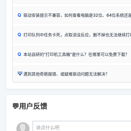
完整图文修复指导：
打印机显示脱机一键修复教程
❌ 复印无反应/打印白纸 = 打印机本身存在硬件故障。重
机身自检或复印同样不正常：激光机可能碳粉耗尽、硒鼓寿
：
HP Smart Tank 511、515、516、518
等属于同系列
Windows安全补丁更新后，极易导致局域网USB共享模式下报错 `0
系售后或商家。
能墨盒干涸、喷头堵塞。
显示为
HP Smart Tank 510 Series
.
Q
频繁脱机。
驱动安装提示不兼容，如何查看电脑是32位、64位系统还是
分步排查方案：
驱动装好无法打印完整排查方案
机身单独测试一切正常，唯独电脑打印时出现异常：需重新检测 
：
HP DeskJet 2131、2132、2138
等属于同系列，官方
✅ 建议首先自查：打印机本身是否支持WiFi/无线或有线
试页、端口或驱动配置。
为
HP DeskJet 2130 Series
.
式最稳定）
在键盘上同时按下
+
Win
P
Q
爱普生 (Epson)
打印队列中任务卡死，点取消没反应，删不掉也无法继续打
一键打开系统属性，即可查看
如果您需要选购更换硒鼓或墨盒等，可点击右侧链接查看。微薄
检查机身背面，是否配有 RJ45 网络接口；
：
Epson L4266、L4268、L4269
等属于同系列，官方
型。
于本站服务器租用与工具箱的维护。
检查操作面板上是否有类似无线/WiFi的图标或按键；
为
Epson L4260 Series
.
当发送了错误的打印指令、想删
您也可以使用本站自研的
【打
Q
本站自研的"打印机工具箱"是什么？在哪里可以免费下载？
查看高性价比耗材 ＞
打印机具体型号后缀若带有
佳能 (Canon)
W / DN / WiFi
，通常代表具备
得等好久才有反应挺浪费时间的
在左下角"系统信息"一栏中，
：
Canon G3820、G3821、G3860
等属于同系列，官
若打印机本身带有网口/WiFi，请直接将其配置为网络打印模
到当前的操作系统版本以及系
💡 推荐使用工具箱一键清理：
这是本站自研开发的**绿色、免安装、无广告维护小工具**，
为
Canon G3020 Series
.
USB局域网共享方案。
💡
下载并打开本站自研的
【打印
疑难操作：
遇到其他奇葩报错、或疑难驱动问题无法解决？
详细图文指南：
如何查看自己电
三星 (Samsung)
进入左侧
「安装维护」
菜单；
共享报错完整修复教程：
0x0000011b报错手工解决办法
一键重启打印服务，清除各种顽固卡死、无法删除的打印队
您可以将您遇到的问题反馈给我们。请务必附带：
打印机完整型
：
Samsung SCX-3401、3405
等属于同系列，官方驱
在系统工具模块下，点击
【清
智能扫描并查看打印机当前的真实硬件端口；
⚠️ ARM架构笔记本提醒：若您的电脑是搭载骁龙处理器的超薄本、Su
遇到故障时的具体报错弹窗截图
。
Samsung SCX-3400 Series
.
（备选方案）通过"网络打印共享器"硬件可直接将传统USB打印
件将自动安全停止后台服务、
Windows ARM 系统设备，普通的 X86/X64 驱动将无法
新手免输命令行，一键呼出各种系统底层打印设置。
印机，多电脑连接不求人、不受补丁影响。
新启动打印引擎，一键彻底解
门的 ARM 专用驱动。普通电脑用户请忽略本条。
💬用户反馈
💡 这种情况特别多，这里不一一列举。
📬 统一反馈邮箱：
dyjqd@qq.com
官方免费下载入口：
https://www.dyjqd.com/api/down.htm
查看打印共享服务器 ＞
打印机工具箱下载地址：
（工具箱全面支持 Win7/8/10/11，终身免费，没有任何隐藏收费
https://www.dyjqd.com/ap
我们会有专人定期查收并整理高频疑难解答，感谢您的支持与厚爱
💡 通俗类比：
这就好比 iPhone 15、iPhone 15 Pro 外
说点什么吧
系统时，下载的都是同一个统称为"iOS 17"的安装包。这里的 510 Se