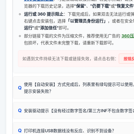
览器的下载历史记录，选择
"保留"
、
"仍要下载"
或
"恢复文件
运行或 360 提示阻止
：下载完成后，如果双击无法运行或
右键点击安装包，选择
「以管理员身份运行」
，或者在安全
运行"
或
"添加信任"
即可。
部分链接下载的文件为压缩文件，推荐使用无广告的
360
包损坏，代表文件未完整下载，请重新下载即可。
如遇到文件持续无法下载或链接失效，请点击右侧：
报错反
使用【自动安装】方式完成后，列表里有绿勾提示可以使用
Q
提示安装失败？
无需担心，这是正常现象。
Q
安装驱动提示【没有经过数字签名/第三方INF不包含数字
由于本站驱动包集成了32位和64位驱动，自动安装程序在运
数，并只安装与系统相匹配的那一部分：
Windows较新版本系统强制校验驱动的安全数字签名。部分
Q
往往会弹出此类提示。
打印机连接USB数据线没有反应、识别不到设备？
：代表与您当
✔ 可以使用了