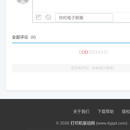
是它们共享的"系统"。
👨‍💻 站长有话说：
咱几乎每天都在远程帮网友安装各种打印机驱动。本站提供的驱
频使用的，要是驱动有错或者不能用，站长每天帮人装机时早就
大家反馈的问题也会及时验证修复，大家完全可以放心下载。
全部评论（
0
）
🎯 检验标准：只要驱动顺利装完，设备管理器内没有黄色感叹
出纸，就说明已经完美兼容，无需纠结显示名称上的细微差别
还没有评论，快来抢沙发吧！
关于我们
下载帮助
版权
© 2026
打印机驱动网
(www.dyjqd.com). 