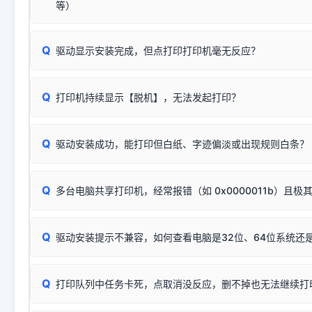
安装完成后可打印Windows系统测试页确认连通，参考：
如何打
硬件改动】刷新硬件列表。
等）
台式电脑请务必插在机箱后置USB插口，切勿使用前置插口
页图文教程
（提醒：此方式仅在安装老款驱动时临时开启，日常正常使用无需
关闭打印机电源，等待约5秒后重新开机，让系统重新握手
🟢 放心：这是正常匹配的官方驱动，通常可以顺利安装与
验。）
Q
驱动显示安装完成，但点打印打印机毫无反应？
尝试更换一条带双磁环屏蔽的优质打印线，劣质或老化的线
这是打印机行业普遍采用的**官方命名规则**。因为品牌商在
因。
配置稍有不同，但内部核心芯片和打印功能基本一致**的几十
建议通过简易自检，快速划分排查范围：
系列"。
若进行上述操作后依然无效，可能为打印机主板接口故障。详
Q
打印机持续显示【脱机】，无法发起打印？
观察打印机指示灯：
🟢 绿灯常亮
通常代表机器处于正常
USB设备简易修复教程
为了提高开发和维护效率，官方只会为该系列发布**一套通用的
或
🟡 黄灯
闪烁/常亮，一般表示缺纸、卡纸或耗材未能
时，通常会采用这个系列中的**基础款型号**，或者在尾部加
简单尝试：关闭打印机电源，重启电脑，重新插拔机箱后置原
识。
Q
进行简易复印测试（限一体机）：掀开扫描仪盖板，原稿朝
驱动安装成功，能打印但白纸、字迹偏淡或出现规则白条？
进入系统打印队列，点击顶部「打印机」菜单，检查并
取消
按下带有复印标识
的按键测试。
机」
选项；
此现象通常与驱动无关，大多为耗材或硬件故障，请优先进行机
✅ 复印正常 = 打印机硬件良好。故障通常出在电脑驱动、
📌 行业常见典型例子（它们共用同一个官方驱动包）：
若打印任务堆积卡死，可尝试使用本站免费工具箱，一键修
Q
断：
多台电脑共享打印机，经常报错（如 0x0000011b）且极
上；
惠普 (HP)
完整图文修复指导：
打印机显示脱机一键修复教程
❌ 复印无反应/打印白纸 = 打印机本身存在硬件故障。重
机身自检或复印同样不正常：激光机可能碳粉耗尽、硒鼓寿
：
HP Smart Tank 511、515、516、518
等属于同系列
Windows安全补丁更新后，极易导致局域网USB共享模式下报错 `0
系售后或商家。
能墨盒干涸、喷头堵塞。
显示为
HP Smart Tank 510 Series
.
Q
频繁脱机。
驱动安装提示不兼容，如何查看电脑是32位、64位系统还是
分步排查方案：
驱动装好无法打印完整排查方案
机身单独测试一切正常，唯独电脑打印时出现异常：需重新检测 
：
HP DeskJet 2131、2132、2138
等属于同系列，官方
✅ 建议首先自查：打印机本身是否支持WiFi/无线或有线
试页、端口或驱动配置。
为
HP DeskJet 2130 Series
.
式最稳定）
在键盘上同时按下
+
Win
P
Q
爱普生 (Epson)
打印队列中任务卡死，点取消没反应，删不掉也无法继续打
一键打开系统属性，即可查看
如果您需要选购更换硒鼓或墨盒等，可点击右侧链接查看。微薄
检查机身背面，是否配有 RJ45 网络接口；
：
Epson L4266、L4268、L4269
等属于同系列，官方
型。
于本站服务器租用与工具箱的维护。