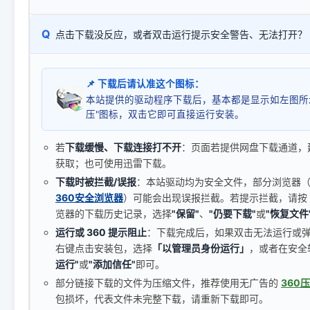
Q
点击下载没反应，或者双击运行提示安全警告、无法打开？
📌 下载后请认准这个图标：
本站提供的驱动程序下载后，基本都是显示如左图所
压"图标，双击它即可直接运行安装。
若
下载缓慢、下载连接打不开
：页面若提供网盘下载通道，
获取；也可使用迅雷下载。
下载时被拦截/误报
：本站驱动均为安全文件，部分浏览器（如 C
360安全浏览器
）可能会出现误报拦截。若提示拦截，请按
览器的下载历史记录，选择
"保留"
、
"仍要下载"
或
"恢复文件
运行或 360 提示阻止
：下载完成后，如果双击无法运行或
右键点击安装包，选择
「以管理员身份运行」
，或者在安全
运行"
或
"添加信任"
即可。
部分链接下载的文件为压缩文件，推荐使用无广告的
360
包损坏，代表文件未完整下载，请重新下载即可。