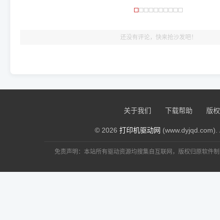
🎯 检验标准：只要驱动顺利装完，设备管理器内没有黄色感叹
出纸，就说明已经完美兼容，无需纠结显示名称上的细微差别
还没有评论，快来抢沙发吧！
关于我们
下载帮助
版权
© 2026
打印机驱动网
(www.dyjqd.com). 
免责声明：本站所有驱动资源均搜集自互联网，版权归原软件制