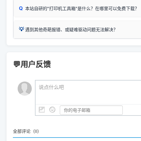
检查操作面板上是否有类似无线/WiFi的图标或按键；
为
Epson L4260 Series
.
当发送了错误的打印指令、想删
您也可以使用本站自研的
【打
Q
本站自研的"打印机工具箱"是什么？在哪里可以免费下载？
查看高性价比耗材 ＞
打印机具体型号后缀若带有
佳能 (Canon)
W / DN / WiFi
，通常代表具备
得等好久才有反应挺浪费时间的
在左下角"系统信息"一栏中，
：
Canon G3820、G3821、G3860
等属于同系列，官
若打印机本身带有网口/WiFi，请直接将其配置为网络打印模
到当前的操作系统版本以及系
💡 推荐使用工具箱一键清理：
这是本站自研开发的**绿色、免安装、无广告维护小工具**，
为
Canon G3020 Series
.
USB局域网共享方案。
💡
下载并打开本站自研的
【打印
疑难操作：
遇到其他奇葩报错、或疑难驱动问题无法解决？
详细图文指南：
如何查看自己电
三星 (Samsung)
进入左侧
「安装维护」
菜单；
共享报错完整修复教程：
0x0000011b报错手工解决办法
一键重启打印服务，清除各种顽固卡死、无法删除的打印队
您可以将您遇到的问题反馈给我们。请务必附带：
打印机完整型
：
Samsung SCX-3401、3405
等属于同系列，官方驱
在系统工具模块下，点击
【清
智能扫描并查看打印机当前的真实硬件端口；
⚠️ ARM架构笔记本提醒：若您的电脑是搭载骁龙处理器的超薄本、Su
遇到故障时的具体报错弹窗截图
。
Samsung SCX-3400 Series
.
（备选方案）通过"网络打印共享器"硬件可直接将传统USB打印
件将自动安全停止后台服务、
Windows ARM 系统设备，普通的 X86/X64 驱动将无法
新手免输命令行，一键呼出各种系统底层打印设置。
印机，多电脑连接不求人、不受补丁影响。
新启动打印引擎，一键彻底解
门的 ARM 专用驱动。普通电脑用户请忽略本条。
💬用户反馈
💡 这种情况特别多，这里不一一列举。
📬 统一反馈邮箱：
dyjqd@qq.com
官方免费下载入口：
https://www.dyjqd.com/api/down.htm
查看打印共享服务器 ＞
打印机工具箱下载地址：
（工具箱全面支持 Win7/8/10/11，终身免费，没有任何隐藏收费
https://www.dyjqd.com/ap
我们会有专人定期查收并整理高频疑难解答，感谢您的支持与厚爱
💡 通俗类比：
这就好比 iPhone 15、iPhone 15 Pro 外
说点什么吧
系统时，下载的都是同一个统称为"iOS 17"的安装包。这里的 510 Se
是它们共享的"系统"。
👨‍💻 站长有话说：
咱几乎每天都在远程帮网友安装各种打印机驱动。本站提供的驱
频使用的，要是驱动有错或者不能用，站长每天帮人装机时早就
大家反馈的问题也会及时验证修复，大家完全可以放心下载。
全部评论（
0
）