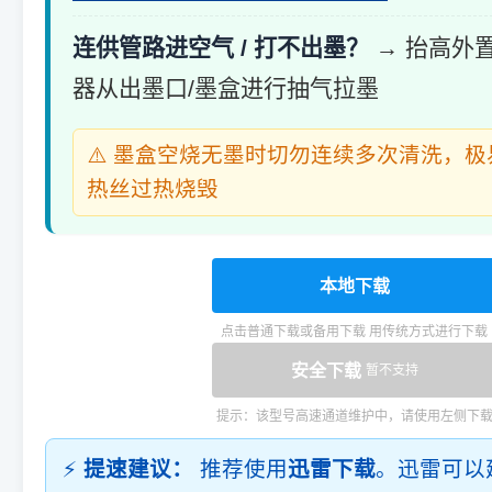
连供管路进空气 / 打不出墨？
→ 抬高外
器从出墨口/墨盒进行抽气拉墨
⚠️ 墨盒空烧无墨时切勿连续多次清洗，
热丝过热烧毁
本地下载
点击普通下载或备用下载 用传统方式进行下载
安全下载
暂不支持
提示：该型号高速通道维护中，请使用左侧下
⚡
提速建议：
推荐使用
迅雷下载
。迅雷可以