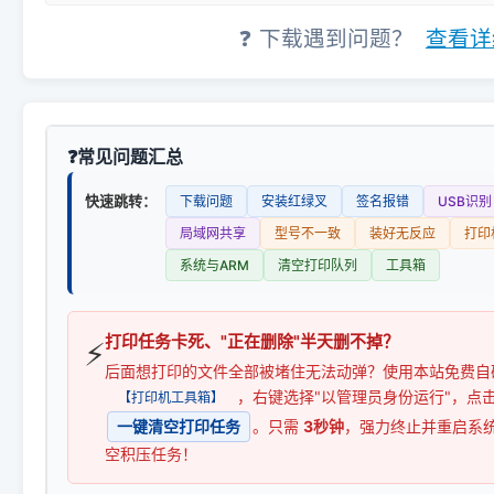
❓ 下载遇到问题？
查看详
常见问题汇总
快速跳转：
下载问题
安装红绿叉
签名报错
USB识别
局域网共享
型号不一致
装好无反应
打印
系统与ARM
清空打印队列
工具箱
打印任务卡死、"正在删除"半天删不掉？
⚡
后面想打印的文件全部被堵住无法动弹？使用本站免费自
，右键选择"以管理员身份运行"，点
【打印机工具箱】
一键清空打印任务
。只需
3秒钟
，强力终止并重启系
空积压任务！