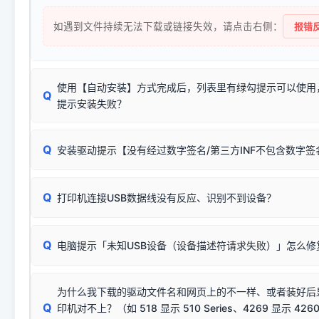
如遇到文件持续无法下载或链接失效，请点击右侧：
报错反
使用【自动安装】方式完成后，列表里有绿勾提示可以使用
Q
提示安装失败？
无需担心，这是正常现象。
Q
安装驱动提示【没有经过数字签名/第三方INF不包含数字
由于本站驱动包集成了32位和64位驱动，自动安装程序在运
数，并只安装与系统相匹配的那一部分：
Windows较新版本系统强制校验驱动的安全数字签名。部分
Q
往往会弹出此类提示。
打印机连接USB数据线没有反应、识别不到设备？
：代表与您当
✔ 可以使用了
动已安装成功。
🛡️ 本站驱动均经过严格签名。但由于微软系统安全限制，
部
请对照本站安装器左侧的图示进行排查：
：代表与本机系
✘ 安装失败
系统（如 Win10/Win11 最新版）已彻底不再识别老旧驱动的
Q
电脑提示「未知USB设备（设备描述符请求失败）」怎么修
首先确认打印机电源已开启，USB数据线两端已完全插紧；
（被自动跳过），并不影响正
致安装失败。请尝试以下方案：
若使用的是台式机，请优先插到电脑机箱的
后置原生USB接
结论：只要窗口里出现了任意一
出现该报错说明电脑读取不到打印机硬件信息。这通常和驱动
该报错是因为老款打印机官方使用的是旧版签名，新版 Win10/W
供电不足极易导致识别失败）；
窗口去打印测试即可。
为什么我下载的驱动文件名和网页上的不一样、或者装好后
查硬件连接：
容，而非文件安全性问题。
排除线材松动后，可尝试更换一条USB数据线，或在设备管
Q
印机对不上？（如 518 显示 510 Series、4269 显示 4260
将USB数据线两端全部拔下，重新插紧；
临时解决方案：
关闭系统驱动强制签名完整步骤