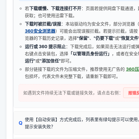
若
下载缓慢、下载连接打不开
：页面若提供网盘下载通道，
获取；也可使用迅雷下载。
下载时被拦截/误报
：本站驱动均为安全文件，部分浏览器（如 C
360安全浏览器
）可能会出现误报拦截。若提示拦截，请按
览器的下载历史记录，选择
"保留"
、
"仍要下载"
或
"恢复文件
运行或 360 提示阻止
：下载完成后，如果双击无法运行或
右键点击安装包，选择
「以管理员身份运行」
，或者在安全
运行"
或
"添加信任"
即可。
部分链接下载的文件为压缩文件，推荐使用无广告的
360
包损坏，代表文件未完整下载，请重新下载即可。
如遇到文件持续无法下载或链接失效，请点击右侧：
报错反
使用【自动安装】方式完成后，列表里有绿勾提示可以使用
Q
提示安装失败？