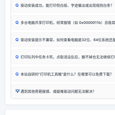
识。
Q
进行简易复印测试（限一体机）：掀开扫描仪盖板，原稿朝
驱动安装成功，能打印但白纸、字迹偏淡或出现规则白条？
进入系统打印队列，点击顶部「打印机」菜单，检查并
取消
按下带有复印标识
的按键测试。
机」
选项；
此现象通常与驱动无关，大多为耗材或硬件故障，请优先进行机
✅ 复印正常 = 打印机硬件良好。故障通常出在电脑驱动、
📌 行业常见典型例子（它们共用同一个官方驱动包）：
若打印任务堆积卡死，可尝试使用本站免费工具箱，一键修
Q
断：
多台电脑共享打印机，经常报错（如 0x0000011b）且极
上；
惠普 (HP)
完整图文修复指导：
打印机显示脱机一键修复教程
❌ 复印无反应/打印白纸 = 打印机本身存在硬件故障。重
机身自检或复印同样不正常：激光机可能碳粉耗尽、硒鼓寿
：
HP Smart Tank 511、515、516、518
等属于同系列
Windows安全补丁更新后，极易导致局域网USB共享模式下报错 `0
系售后或商家。
能墨盒干涸、喷头堵塞。
显示为
HP Smart Tank 510 Series
.
Q
频繁脱机。
驱动安装提示不兼容，如何查看电脑是32位、64位系统还是
分步排查方案：
驱动装好无法打印完整排查方案
机身单独测试一切正常，唯独电脑打印时出现异常：需重新检测 
：
HP DeskJet 2131、2132、2138
等属于同系列，官方
✅ 建议首先自查：打印机本身是否支持WiFi/无线或有线
试页、端口或驱动配置。
为
HP DeskJet 2130 Series
.
式最稳定）
在键盘上同时按下
+
Win
P
Q
爱普生 (Epson)
打印队列中任务卡死，点取消没反应，删不掉也无法继续打
一键打开系统属性，即可查看
如果您需要选购更换硒鼓或墨盒等，可点击右侧链接查看。微薄
检查机身背面，是否配有 RJ45 网络接口；
：
Epson L4266、L4268、L4269
等属于同系列，官方
型。
于本站服务器租用与工具箱的维护。
检查操作面板上是否有类似无线/WiFi的图标或按键；
为
Epson L4260 Series
.
当发送了错误的打印指令、想删
您也可以使用本站自研的
【打
Q
本站自研的"打印机工具箱"是什么？在哪里可以免费下载？
查看高性价比耗材 ＞
打印机具体型号后缀若带有
佳能 (Canon)
W / DN / WiFi
，通常代表具备
得等好久才有反应挺浪费时间的
在左下角"系统信息"一栏中，
：
Canon G3820、G3821、G3860
等属于同系列，官
若打印机本身带有网口/WiFi，请直接将其配置为网络打印模
到当前的操作系统版本以及系
💡 推荐使用工具箱一键清理：
这是本站自研开发的**绿色、免安装、无广告维护小工具**，
为
Canon G3020 Series
.
USB局域网共享方案。
💡
下载并打开本站自研的
【打印
疑难操作：
遇到其他奇葩报错、或疑难驱动问题无法解决？
详细图文指南：
如何查看自己电
三星 (Samsung)
进入左侧
「安装维护」
菜单；
共享报错完整修复教程：
0x0000011b报错手工解决办法
一键重启打印服务，清除各种顽固卡死、无法删除的打印队
您可以将您遇到的问题反馈给我们。请务必附带：
打印机完整型
：
Samsung SCX-3401、3405
等属于同系列，官方驱
在系统工具模块下，点击
【清
智能扫描并查看打印机当前的真实硬件端口；
⚠️ ARM架构笔记本提醒：若您的电脑是搭载骁龙处理器的超薄本、Su
遇到故障时的具体报错弹窗截图
。
Samsung SCX-3400 Series
.
（备选方案）通过"网络打印共享器"硬件可直接将传统USB打印
件将自动安全停止后台服务、
Windows ARM 系统设备，普通的 X86/X64 驱动将无法
新手免输命令行，一键呼出各种系统底层打印设置。