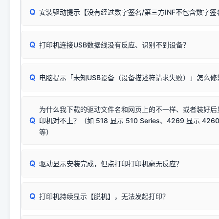
无需担心，这是正常现象。
Q
安装驱动提示【没有经过数字签名/第三方INF不包含数字
由于本站驱动包集成了32位和64位驱动，自动安装程序在运
数，并只安装与系统相匹配的那一部分：
Windows较新版本系统强制校验驱动的安全数字签名。部分
Q
往往会弹出此类提示。
打印机连接USB数据线没有反应、识别不到设备？
：代表与您当
✔ 可以使用了
动已安装成功。
🛡️ 本站驱动均经过严格签名。但由于微软系统安全限制，
部
请对照本站安装器左侧的图示进行排查：
：代表与本机系
✘ 安装失败
系统（如 Win10/Win11 最新版）已彻底不再识别老旧驱动的
Q
电脑提示「未知USB设备（设备描述符请求失败）」怎么修
首先确认打印机电源已开启，USB数据线两端已完全插紧；
（被自动跳过），并不影响正
致安装失败。请尝试以下方案：
若使用的是台式机，请优先插到电脑机箱的
后置原生USB接
结论：只要窗口里出现了任意一
出现该报错说明电脑读取不到打印机硬件信息。这通常和驱动
该报错是因为老款打印机官方使用的是旧版签名，新版 Win10/W
供电不足极易导致识别失败）；
窗口去打印测试即可。
为什么我下载的驱动文件名和网页上的不一样、或者装好后
查硬件连接：
容，而非文件安全性问题。
排除线材松动后，可尝试更换一条USB数据线，或在设备管
Q
印机对不上？（如 518 显示 510 Series、4269 显示 4260
将USB数据线两端全部拔下，重新插紧；
临时解决方案：
关闭系统驱动强制签名完整步骤
安装完成后可打印Windows系统测试页确认连通，参考：
如何打
硬件改动】刷新硬件列表。
等）
台式电脑请务必插在机箱后置USB插口，切勿使用前置插口
页图文教程
（提醒：此方式仅在安装老款驱动时临时开启，日常正常使用无需
关闭打印机电源，等待约5秒后重新开机，让系统重新握手
🟢 放心：这是正常匹配的官方驱动，通常可以顺利安装与
验。）
Q
驱动显示安装完成，但点打印打印机毫无反应？
尝试更换一条带双磁环屏蔽的优质打印线，劣质或老化的线
这是打印机行业普遍采用的**官方命名规则**。因为品牌商在
因。
配置稍有不同，但内部核心芯片和打印功能基本一致**的几十
建议通过简易自检，快速划分排查范围：
系列"。
若进行上述操作后依然无效，可能为打印机主板接口故障。详
Q
打印机持续显示【脱机】，无法发起打印？
观察打印机指示灯：
🟢 绿灯常亮
通常代表机器处于正常
USB设备简易修复教程
为了提高开发和维护效率，官方只会为该系列发布**一套通用的
或
🟡 黄灯
闪烁/常亮，一般表示缺纸、卡纸或耗材未能
时，通常会采用这个系列中的**基础款型号**，或者在尾部加
简单尝试：关闭打印机电源，重启电脑，重新插拔机箱后置原