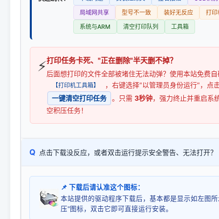
局域网共享
型号不一致
装好无反应
打印
系统与ARM
清空打印队列
工具箱
打印任务卡死、"正在删除"半天删不掉？
⚡
后面想打印的文件全部被堵住无法动弹？使用本站免费自
，右键选择"以管理员身份运行"，点
【打印机工具箱】
一键清空打印任务
。只需
3秒钟
，强力终止并重启系
空积压任务！
Q
点击下载没反应，或者双击运行提示安全警告、无法打开？
📌 下载后请认准这个图标：
本站提供的驱动程序下载后，基本都是显示如左图所
压"图标，双击它即可直接运行安装。