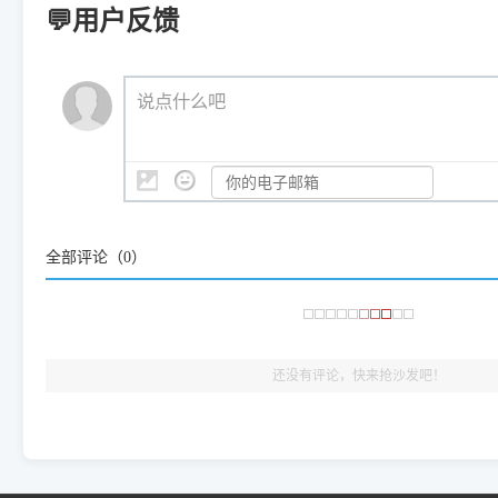
印机，多电脑连接不求人、不受补丁影响。
新启动打印引擎，一键彻底解
门的 ARM 专用驱动。普通电脑用户请忽略本条。
💬用户反馈
💡 这种情况特别多，这里不一一列举。
📬 统一反馈邮箱：
dyjqd@qq.com
官方免费下载入口：
https://www.dyjqd.com/api/down.htm
查看打印共享服务器 ＞
打印机工具箱下载地址：
（工具箱全面支持 Win7/8/10/11，终身免费，没有任何隐藏收费
https://www.dyjqd.com/ap
我们会有专人定期查收并整理高频疑难解答，感谢您的支持与厚爱
💡 通俗类比：
这就好比 iPhone 15、iPhone 15 Pro 外
说点什么吧
系统时，下载的都是同一个统称为"iOS 17"的安装包。这里的 510 Se
是它们共享的"系统"。
👨‍💻 站长有话说：
咱几乎每天都在远程帮网友安装各种打印机驱动。本站提供的驱
频使用的，要是驱动有错或者不能用，站长每天帮人装机时早就
大家反馈的问题也会及时验证修复，大家完全可以放心下载。
全部评论（
0
）
🎯 检验标准：只要驱动顺利装完，设备管理器内没有黄色感叹
出纸，就说明已经完美兼容，无需纠结显示名称上的细微差别
还没有评论，快来抢沙发吧！