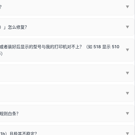
？
代表与您当前电脑系统相兼容的驱动已安装成功。
▼
安全限制，
部分新版 Windows 系统（如 Win10/Win11 最新版）已
表与本机系统位数不兼容的驱动（被自动跳过），并不影响正常打印。
装失败。请尝试以下方案：
现了任意一个绿色对勾，直接关闭窗口去打印测试即可。
Win10/Win11 系统不再默认兼容，而非文件安全性问题。
败）」怎么修复？
▼
已完全插紧；
原生USB接口
（前置面板或拓展坞供电不足极易导致识别失败）；
参考：
如何打印Windows系统测试页图文教程
通常和驱动无关，请按以下步骤排查硬件连接：
常使用无需长期关闭系统安全校验。）
，或在设备管理器中点击【扫描检测硬件改动】刷新硬件列表。
装好后显示的型号与我的打印机对不上？（如 518 显示 510
▼
等）
使用前置插口或外接拓展坞；
统重新握手识别；
顺利安装与使用。
▼
或老化的线材是此问题的高发诱因。
因为品牌商在生产时，会将**外观和配置稍有不同，但内部核心芯片和打
列"。
口故障。详细图文请参考：
未知USB设备简易修复教程
*一套通用的驱动程序**。命名时，通常会采用这个系列中的**基础款
▼
器处于正常待机状态；
🔴 红灯
或
🟡 黄灯
闪烁/常亮，一般表示
拔机箱后置原生USB接口；
板，原稿朝下放置在玻璃面板上，按下带有复印标识
的按键测
规则白条？
▼
检查并
取消勾选「脱机使用打印机」
选项；
动包）：
箱，一键修复或清空打印队列。
电脑驱动、USB连接线或系统服务上；
请优先进行机身自检/复印进行判断：
属于同系列，官方驱动名称通常显示为
HP Smart Tank 510 Series
.
硬件故障。重装驱动无法解决，建议联系售后或商家。
11b）且极其不稳定？
▼