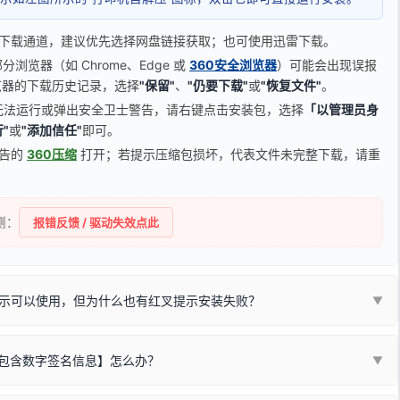
下载通道，建议优先选择网盘链接获取；也可使用迅雷下载。
览器（如 Chrome、Edge 或
360安全浏览器
）可能会出现误报
器的下载历史记录，选择
"保留"
、
"仍要下载"
或
"恢复文件"
。
无法运行或弹出安全卫士警告，请右键点击安装包，选择
「以管理员身
"
或
"添加信任"
即可。
广告的
360压缩
打开；若提示压缩包损坏，代表文件未完整下载，请重
侧：
报错反馈 / 驱动失效点此
示可以使用，但为什么也有红叉提示安装失败？
▼
不包含数字签名信息】怎么办？
▼
装程序在运行时会检测您的系统位数，并只安装与系统相匹配的那一部
字签名。部分老旧打印机的原厂驱动，往往会弹出此类提示。