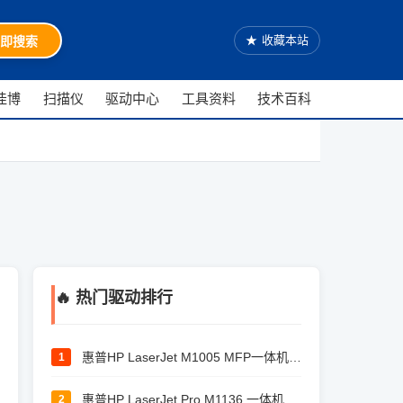
★
收藏本站
即搜索
佳博
扫描仪
驱动中心
工具资料
技术百科
🔥 热门驱动排行
惠普HP LaserJet M1005 MFP一体机驱动
1
惠普HP LaserJet Pro M1136 一体机驱动
2