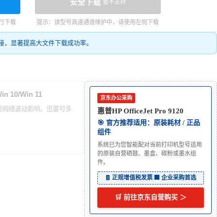
安全下载
暂不支持
行下载
提示：该型号高速通道维护中，请使用左侧下载
接，显著提高大文件下载成功率。
in 10/Win 11
京东办公采购
能受网络波动影响。迅雷可多
惠普HP OfficeJet Pro 9120
🎯 官方推荐适用：原装耗材 / 正品
组件
系统已为您智能配对当前打印机型号适用
的原装自营硒鼓、墨盒、碳粉或墨水组
件。
🧾 正规增值税发票
|
🏢 企业采购首选
🛒 前往京东自营购买 ＞