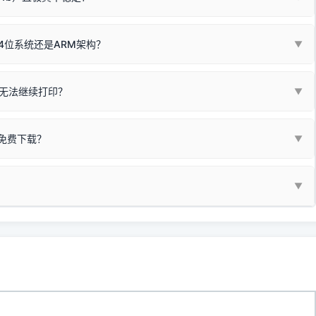
尽、硒鼓寿命终结；喷墨打印机可能墨盒干涸、喷头堵塞。
同系列，官方驱动名称通常显示为
HP DeskJet 2130 Series
.
需重新检测 Windows 系统测试页、端口或驱动配置。
式下报错 `0x0000011b` 或频繁脱机。
4位系统还是ARM架构？
▼
系列，官方驱动名称通常显示为
Epson L4260 Series
.
/无线或有线网络打印？（此连接模式最稳定）
查看。微薄佣金收益将全部用
查看高性价比耗材 ＞
+
快捷键可一键打开系统属性，即可查看当前
Win
Pause/Break
同系列，官方驱动名称通常显示为
Canon G3020 Series
.
按键；
无法继续打印？
▼
型。
常代表具备网络连接能力。
自研的
【打印机工具箱】
，打开后在左下角"系统信息"一栏中，即可直
列，官方驱动名称通常显示为
Samsung SCX-3400 Series
.
指令、想删除打印任务后打别的，得等好久才有反应挺浪费时间的。
网络打印模式。如果没有，再采用USB局域网共享方案。
当前的操作系统版本以及系统架构。
免费下载？
▼
键清理：
解决办法
种情况特别多，这里不一一列举。
查看自己电脑系统位数教程
研的
【打印机工具箱】
；
小工具**，旨在简化打印机的各种疑难操作：
▼
护」
菜单；
统USB打印机升级为独立网络打
除的打印队列；
超薄本、Surface Pro X等 Windows ARM 系统设备，普通的
查看打印共享服务器 ＞
e 15 Pro 外观和配置有差异，但它们升级系统时，下载的都是同一个统称
，点击
【清空打印任务】
按钮，软件将自动安全停止后台服务、彻底
门的 ARM 专用驱动。普通电脑用户请忽略本条。
60 就是它们共享的"系统"。
打印机完整型号 + 电脑系统版本 + 遇到故障时的具体报错弹窗截图
。
新启动打印引擎，一键彻底解决卡死。
置。
地址：
https://www.dyjqd.com/api/down.html
一反馈邮箱：
dyjqd@qq.com
i/down.html
站提供的驱动都是站长在实战中高频使用的，要是驱动有错或者不能用，
反馈的问题也会及时验证修复，大家完全可以放心下载。
有任何隐藏收费及广告插件。）
支持与厚爱。
没有黄色感叹号，且打印测试能正常出纸，就说明已经完美兼容，无需纠