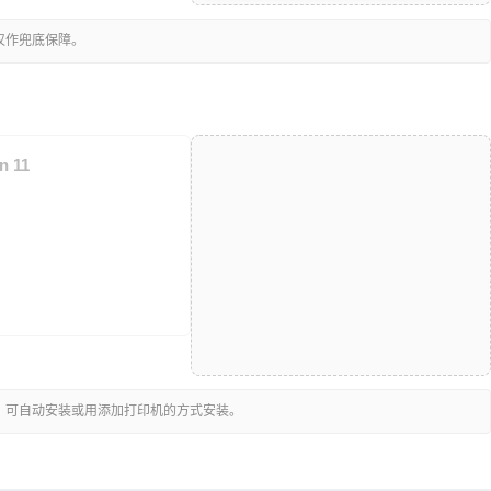
仅作兜底保障。
n 11
，可自动安装或用添加打印机的方式安装。