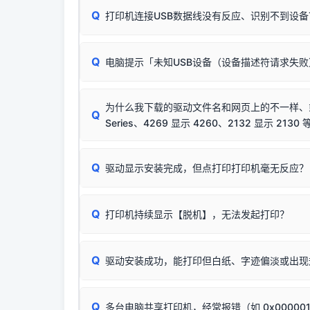
Q
打印机连接USB数据线没有反应、识别不到设备
：
✔ 可以使用了
🛡️ 本站驱动均经过严格签名。但由于微软系统
：代
✘ 安装失败
彻底不再识别老旧驱动的 SHA-1 签名
，导致安
请对照本站安装器左侧的图示进行排查：
结论：只要窗口里出
该报错是因为老款打印机官方使用的是旧版签名，新版 
Q
电脑提示「未知USB设备（设备描述符请求失
首先确认打印机电源已开启，USB数据线两端
临时解决方案：
关闭系统驱动强制签名完整步骤
若使用的是台式机，请优先插到电脑机箱的
后置
安装完成后可打印Windows系统测试页确认连通，
出现该报错说明电脑读取不到打印机硬件信息。这
（提醒：此方式仅在安装老款驱动时临时开启，日常正
排除线材松动后，可尝试更换一条USB数据线
为什么我下载的驱动文件名和网页上的不一样、或者
将USB数据线两端全部拔下，重新插紧；
Q
Series、4269 显示 4260、2132 显示 2130 
台式电脑请务必插在机箱后置USB插口，切勿
关闭打印机电源，等待约5秒后重新开机，让系
🟢 放心：这是正常匹配的官方驱动，通常可以
Q
驱动显示安装完成，但点打印打印机毫无反应？
尝试更换一条带双磁环屏蔽的优质打印线，劣质
这是打印机行业普遍采用的**官方命名规则**。
印功能基本一致**的几十款机型，划归为"同一个系
若进行上述操作后依然无效，可能为打印机主板接
建议通过简易自检，快速划分排查范围：
为了提高开发和维护效率，官方只会为该系列发布*
Q
打印机持续显示【脱机】，无法发起打印？
观察打印机指示灯：
🟢 绿灯常亮
通常代表机
型号**，或者在尾部加上
"Series（系列）"
标识。
缺纸、卡纸或耗材未能被识别。
简单尝试：关闭打印机电源，重启电脑，重新插
进行简易复印测试（限一体机）：掀开扫描仪盖
Q
驱动安装成功，能打印但白纸、字迹偏淡或出现
进入系统打印队列，点击顶部「打印机」菜单，
📌 行业常见典型例子（它们共用同一个官方驱
试。
若打印任务堆积卡死，可尝试使用本站免费工具
惠普 (HP)
✅ 复印正常 = 打印机硬件良好。故障通常出在
此现象通常与驱动无关，大多为耗材或硬件故障，
完整图文修复指导：
打印机显示脱机一键修复教程
：
HP Smart Tank 511、515、516、518
等
❌ 复印无反应/打印白纸 = 打印机本身存在
Q
多台电脑共享打印机，经常报错（如 0x00000