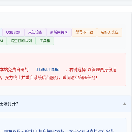
USB识别
未知设备
局域网共享
型号不一致
装好无反应
M
清空打印队列
工具箱
用本站免费自研的
，右键选择"以管理员身份运
【打印机工具箱】
钟
，强力终止并重启系统后台服务，瞬间清空积压任务！
无法打开？
▼
示如左图所示的"打印机自解压"图标，双击它即可直接运行安装。