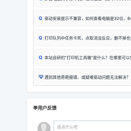
机身自检或复印同样不正常：激光机可能碳粉耗
：
HP DeskJet 2131、2132、2138
等属于
分步排查方案：
驱动装好无法打印完整排查方案
机身单独测试一切正常，唯独电脑打印时出现异常：
Windows安全补丁更新后，极易导致局域网USB共享模
爱普生 (Epson)
Q
驱动安装提示不兼容，如何查看电脑是32位、6
：
Epson L4266、L4268、L4269
等属于同
✅ 建议首先自查：打印机本身是否支持WiFi
如果您需要选购更换硒鼓或墨盒等，可点击右侧链接
佳能 (Canon)
于本站服务器租用与工具箱的维护。
检查机身背面，是否配有 RJ45 网络接口；
在键盘上同时按下
：
Canon G3820、G3821、G3860
等属于
Q
检查操作面板上是否有类似无线/WiFi的图标或
打印队列中任务卡死，点取消没反应，删不掉也
系统位数与架构类
三星 (Samsung)
打印机具体型号后缀若带有
W / DN / WiFi
，通
您也可以使用本站
：
Samsung SCX-3401、3405
等属于同系
当发送了错误的打印
若打印机本身带有网口/WiFi，请直接将其配置为
观、快速地查看到
Q
本站自研的"打印机工具箱"是什么？在哪里可以
💡 推荐使用工具箱一
共享报错完整修复教程：
0x0000011b报错手工
详细图文指南：
💡 这
如何
下载并打开本站自
这是本站自研开发的**绿色、免安装、无广告维护
💡
遇到其他奇葩报错、或疑难驱动问题无法解决？
进入左侧
「安装维
（备选方案）通过"网络打印共享器"硬件可直接将传
一键重启打印服务，清除各种顽固卡死、无法删
⚠️ ARM架构笔记本提醒：若您的电脑是搭载骁龙处理器的
💡 通俗类比：
这就好比 iPhone 15、iPhon
印机，多电脑连接不求人、不受补丁影响。
在系统工具模块下
智能扫描并查看打印机当前的真实硬件端口；
X86/X64 驱动将无法兼容，必须联系官方寻求专
为"iOS 17"的安装包。这里的 510 Series / 42
您可以将您遇到的问题反馈给我们。请务必附带：
粉碎缓存残留并重
新手免输命令行，一键呼出各种系统底层打印设
打印机工具箱下载
👨‍💻 站长有话说：
📬 统
官方免费下载入口：
https://www.dyjqd.com/ap
咱几乎每天都在远程帮网友安装各种打印机驱动。本
💬用户反馈
站长每天帮人装机时早就会发现并修复了，而且大家
（工具箱全面支持 Win7/8/10/11，终身免费，没
我们会有专人定期查收并整理高频疑难解答，感谢您的
🎯 检验标准：只要驱动顺利装完，设备管理器内
说点什么吧