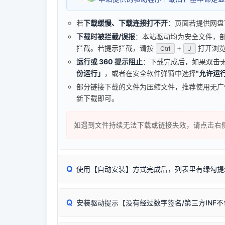
若
下载缓慢、下载连接打不开
：页面若提供网盘
下载时被拦截/误报
：本站驱动均为安全文件，部分浏
拦截。若提示拦截，请按
+
打开浏览
Ctrl
J
运行或 360 提示阻止
：下载完成后，如果双击
份运行」
，或者在安全软件弹窗中选择
"允许运行
部分链接下载的文件为压缩文件，推荐使用无
新下载即可。
如遇到文件持续无法下载或链接失效，请点击右
Q
使用【自动安装】方式完成后，列表里有绿勾提
无需担心，这是正常现象。
Q
安装驱动提示【没有经过数字签名/第三方INF
由于本站驱动包集成了32位和64位驱动，自动安
分：
Windows较新版本系统强制校验驱动的安全数