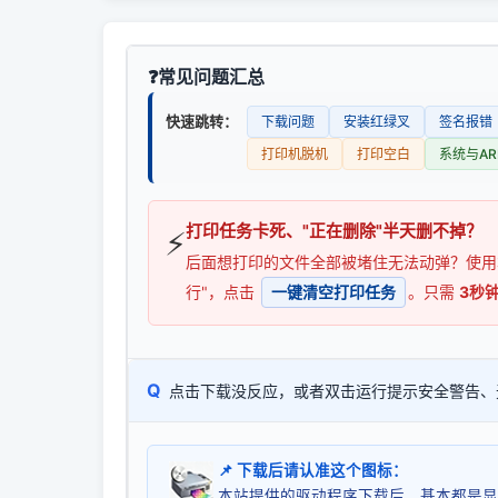
常见问题汇总
快速跳转：
下载问题
安装红绿叉
签名报错
打印机脱机
打印空白
系统与AR
打印任务卡死、"正在删除"半天删不掉？
⚡
后面想打印的文件全部被堵住无法动弹？使
行"，点击
一键清空打印任务
。只需
3秒
Q
点击下载没反应，或者双击运行提示安全警告、
📌 下载后请认准这个图标：
本站提供的驱动程序下载后，基本都是显