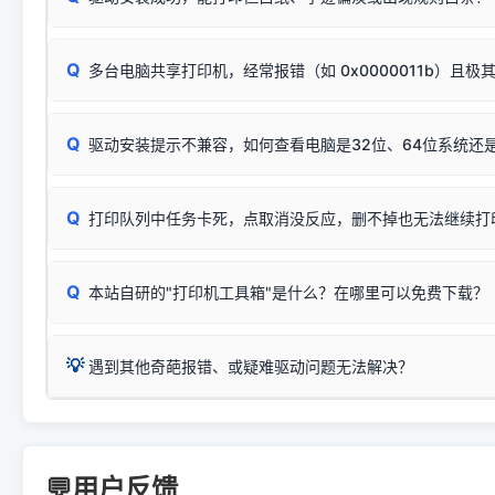
按下带有复印标识
的按键测试。
机」
选项；
此现象通常与驱动无关，大多为耗材或硬件故障，请优先进行机
✅ 复印正常 = 打印机硬件良好。故障通常出在电脑驱动、
📌 行业常见典型例子（它们共用同一个官方驱动包）：
若打印任务堆积卡死，可尝试使用本站免费工具箱，一键修
Q
断：
多台电脑共享打印机，经常报错（如 0x0000011b）且极
上；
惠普 (HP)
完整图文修复指导：
打印机显示脱机一键修复教程
❌ 复印无反应/打印白纸 = 打印机本身存在硬件故障。重
机身自检或复印同样不正常：激光机可能碳粉耗尽、硒鼓寿
：
HP Smart Tank 511、515、516、518
等属于同系列
Windows安全补丁更新后，极易导致局域网USB共享模式下报错 `0
系售后或商家。
能墨盒干涸、喷头堵塞。
显示为
HP Smart Tank 510 Series
.
Q
频繁脱机。
驱动安装提示不兼容，如何查看电脑是32位、64位系统还是
分步排查方案：
驱动装好无法打印完整排查方案
机身单独测试一切正常，唯独电脑打印时出现异常：需重新检测 
：
HP DeskJet 2131、2132、2138
等属于同系列，官方
✅ 建议首先自查：打印机本身是否支持WiFi/无线或有线
试页、端口或驱动配置。
为
HP DeskJet 2130 Series
.
式最稳定）
在键盘上同时按下
+
Win
P
Q
爱普生 (Epson)
打印队列中任务卡死，点取消没反应，删不掉也无法继续打
一键打开系统属性，即可查看
如果您需要选购更换硒鼓或墨盒等，可点击右侧链接查看。微薄
检查机身背面，是否配有 RJ45 网络接口；
：
Epson L4266、L4268、L4269
等属于同系列，官方
型。
于本站服务器租用与工具箱的维护。
检查操作面板上是否有类似无线/WiFi的图标或按键；
为
Epson L4260 Series
.
当发送了错误的打印指令、想删
您也可以使用本站自研的
【打
Q
本站自研的"打印机工具箱"是什么？在哪里可以免费下载？
查看高性价比耗材 ＞
打印机具体型号后缀若带有
佳能 (Canon)
W / DN / WiFi
，通常代表具备
得等好久才有反应挺浪费时间的
在左下角"系统信息"一栏中，
：
Canon G3820、G3821、G3860
等属于同系列，官
若打印机本身带有网口/WiFi，请直接将其配置为网络打印模
到当前的操作系统版本以及系
💡 推荐使用工具箱一键清理：
这是本站自研开发的**绿色、免安装、无广告维护小工具**，
为
Canon G3020 Series
.
USB局域网共享方案。
💡
下载并打开本站自研的
【打印
疑难操作：
遇到其他奇葩报错、或疑难驱动问题无法解决？
详细图文指南：
如何查看自己电
三星 (Samsung)
进入左侧
「安装维护」
菜单；
共享报错完整修复教程：
0x0000011b报错手工解决办法
一键重启打印服务，清除各种顽固卡死、无法删除的打印队
您可以将您遇到的问题反馈给我们。请务必附带：
打印机完整型
：
Samsung SCX-3401、3405
等属于同系列，官方驱
在系统工具模块下，点击
【清
智能扫描并查看打印机当前的真实硬件端口；
⚠️ ARM架构笔记本提醒：若您的电脑是搭载骁龙处理器的超薄本、Su
遇到故障时的具体报错弹窗截图
。
Samsung SCX-3400 Series
.
（备选方案）通过"网络打印共享器"硬件可直接将传统USB打印
件将自动安全停止后台服务、
Windows ARM 系统设备，普通的 X86/X64 驱动将无法
新手免输命令行，一键呼出各种系统底层打印设置。
印机，多电脑连接不求人、不受补丁影响。
新启动打印引擎，一键彻底解
门的 ARM 专用驱动。普通电脑用户请忽略本条。
💬用户反馈
💡 这种情况特别多，这里不一一列举。
📬 统一反馈邮箱：
dyjqd@qq.com
官方免费下载入口：
https://www.dyjqd.com/api/down.htm