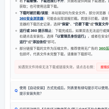
若
下载缓慢、下载连接打不开
：页面若提供网盘下载通道，
获取；也可使用迅雷下载。
下载时被拦截/误报
：本站驱动均为安全文件，部分浏览器（如 C
360安全浏览器
）可能会出现误报拦截。若提示拦截，请按
览器的下载历史记录，选择
"保留"
、
"仍要下载"
或
"恢复文件
运行或 360 提示阻止
：下载完成后，如果双击无法运行或
右键点击安装包，选择
「以管理员身份运行」
，或者在安全
运行"
或
"添加信任"
即可。
部分链接下载的文件为压缩文件，推荐使用无广告的
360
包损坏，代表文件未完整下载，请重新下载即可。
如遇到文件持续无法下载或链接失效，请点击右侧：
报错反
使用【自动安装】方式完成后，列表里有绿勾提示可以使用
Q
提示安装失败？
无需担心，这是正常现象。