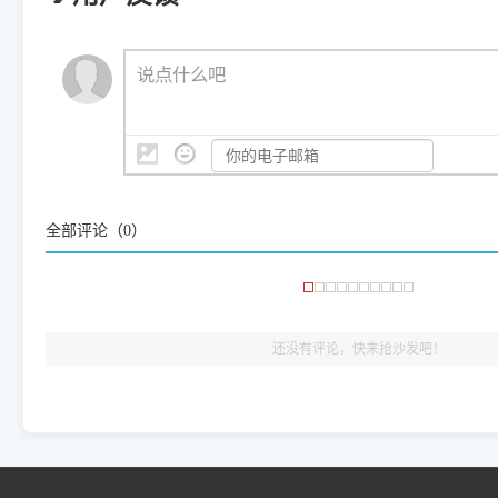
查看打印共享服务器 ＞
打印机工具箱下载地址：
（工具箱全面支持 Win7/8/10/11，终身免费，没有任何隐藏收费
https://www.dyjqd.com/ap
我们会有专人定期查收并整理高频疑难解答，感谢您的支持与厚爱
💡 通俗类比：
这就好比 iPhone 15、iPhone 15 Pro 外
说点什么吧
系统时，下载的都是同一个统称为"iOS 17"的安装包。这里的 510 Se
是它们共享的"系统"。
👨‍💻 站长有话说：
咱几乎每天都在远程帮网友安装各种打印机驱动。本站提供的驱
频使用的，要是驱动有错或者不能用，站长每天帮人装机时早就
大家反馈的问题也会及时验证修复，大家完全可以放心下载。
全部评论（
0
）
🎯 检验标准：只要驱动顺利装完，设备管理器内没有黄色感叹
出纸，就说明已经完美兼容，无需纠结显示名称上的细微差别
还没有评论，快来抢沙发吧！