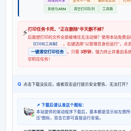
局域网共享
型号不一致
装好无反应
打印
系统与ARM
清空打印队列
工具箱
打印任务卡死、"正在删除"半天删不掉？
⚡
后面想打印的文件全部被堵住无法动弹？使用本站免费自
，右键选择"以管理员身份运行"，点
【打印机工具箱】
一键清空打印任务
。只需
3秒钟
，强力终止并重启系
空积压任务！
Q
点击下载没反应，或者双击运行提示安全警告、无法打开？
📌 下载后请认准这个图标：
本站提供的驱动程序下载后，基本都是显示如左图所
压"图标，双击它即可直接运行安装。