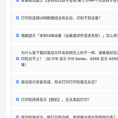
Q
安装驱动提示【没有经过数字签名/第三方INF不包含数字
由于本站驱动包集成了32位和64位驱动，自动安装程序在运
数，并只安装与系统相匹配的那一部分：
Windows较新版本系统强制校验驱动的安全数字签名。部分
Q
往往会弹出此类提示。
打印机连接USB数据线没有反应、识别不到设备？
：代表与您当
✔ 可以使用了
动已安装成功。
🛡️ 本站驱动均经过严格签名。但由于微软系统安全限制，
部
请对照本站安装器左侧的图示进行排查：
：代表与本机系
✘ 安装失败
系统（如 Win10/Win11 最新版）已彻底不再识别老旧驱动的
Q
电脑提示「未知USB设备（设备描述符请求失败）」怎么修
首先确认打印机电源已开启，USB数据线两端已完全插紧；
（被自动跳过），并不影响正
致安装失败。请尝试以下方案：
若使用的是台式机，请优先插到电脑机箱的
后置原生USB接
结论：只要窗口里出现了任意一
出现该报错说明电脑读取不到打印机硬件信息。这通常和驱动
该报错是因为老款打印机官方使用的是旧版签名，新版 Win10/W
供电不足极易导致识别失败）；
窗口去打印测试即可。
为什么我下载的驱动文件名和网页上的不一样、或者装好后
查硬件连接：
容，而非文件安全性问题。
排除线材松动后，可尝试更换一条USB数据线，或在设备管
Q
印机对不上？（如 518 显示 510 Series、4269 显示 4260
将USB数据线两端全部拔下，重新插紧；
临时解决方案：
关闭系统驱动强制签名完整步骤
安装完成后可打印Windows系统测试页确认连通，参考：
如何打
硬件改动】刷新硬件列表。
等）
台式电脑请务必插在机箱后置USB插口，切勿使用前置插口
页图文教程
（提醒：此方式仅在安装老款驱动时临时开启，日常正常使用无需
关闭打印机电源，等待约5秒后重新开机，让系统重新握手
🟢 放心：这是正常匹配的官方驱动，通常可以顺利安装与
验。）
Q
驱动显示安装完成，但点打印打印机毫无反应？
尝试更换一条带双磁环屏蔽的优质打印线，劣质或老化的线
这是打印机行业普遍采用的**官方命名规则**。因为品牌商在
因。
配置稍有不同，但内部核心芯片和打印功能基本一致**的几十
建议通过简易自检，快速划分排查范围：
系列"。
若进行上述操作后依然无效，可能为打印机主板接口故障。详
Q
打印机持续显示【脱机】，无法发起打印？
观察打印机指示灯：
🟢 绿灯常亮
通常代表机器处于正常
USB设备简易修复教程
为了提高开发和维护效率，官方只会为该系列发布**一套通用的
或
🟡 黄灯
闪烁/常亮，一般表示缺纸、卡纸或耗材未能
时，通常会采用这个系列中的**基础款型号**，或者在尾部加
简单尝试：关闭打印机电源，重启电脑，重新插拔机箱后置原
识。
Q
进行简易复印测试（限一体机）：掀开扫描仪盖板，原稿朝
驱动安装成功，能打印但白纸、字迹偏淡或出现规则白条？
进入系统打印队列，点击顶部「打印机」菜单，检查并
取消