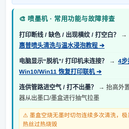
🎨 喷墨机 · 常用功能与故障排查
打印断线 / 缺色 / 出现横纹 / 打空白？
→
惠普喷头清洗与温水浸泡教程 ➔
电脑显示“脱机”/ 打印机未连接？
→
4
Win10/Win11 恢复打印联机 ➔
连供管路进空气 / 打不出墨？
→ 抬高外
器从出墨口/墨盒进行抽气拉墨
⚠️ 墨盒空烧无墨时切勿连续多次清洗，
热丝过热烧毁