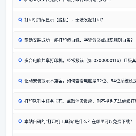
这是打印机行业普遍采用的**官方命名规则**。因为品牌商在
因。
配置稍有不同，但内部核心芯片和打印功能基本一致**的几十
建议通过简易自检，快速划分排查范围：
系列"。
若进行上述操作后依然无效，可能为打印机主板接口故障。详
Q
打印机持续显示【脱机】，无法发起打印？
观察打印机指示灯：
🟢 绿灯常亮
通常代表机器处于正常
USB设备简易修复教程
为了提高开发和维护效率，官方只会为该系列发布**一套通用的
或
🟡 黄灯
闪烁/常亮，一般表示缺纸、卡纸或耗材未能
时，通常会采用这个系列中的**基础款型号**，或者在尾部加
简单尝试：关闭打印机电源，重启电脑，重新插拔机箱后置原
识。
Q
进行简易复印测试（限一体机）：掀开扫描仪盖板，原稿朝
驱动安装成功，能打印但白纸、字迹偏淡或出现规则白条？
进入系统打印队列，点击顶部「打印机」菜单，检查并
取消
按下带有复印标识
的按键测试。
机」
选项；
此现象通常与驱动无关，大多为耗材或硬件故障，请优先进行机
✅ 复印正常 = 打印机硬件良好。故障通常出在电脑驱动、
📌 行业常见典型例子（它们共用同一个官方驱动包）：
若打印任务堆积卡死，可尝试使用本站免费工具箱，一键修
Q
断：
多台电脑共享打印机，经常报错（如 0x0000011b）且极
上；
惠普 (HP)
完整图文修复指导：
打印机显示脱机一键修复教程
❌ 复印无反应/打印白纸 = 打印机本身存在硬件故障。重
机身自检或复印同样不正常：激光机可能碳粉耗尽、硒鼓寿
：
HP Smart Tank 511、515、516、518
等属于同系列
Windows安全补丁更新后，极易导致局域网USB共享模式下报错 `0
系售后或商家。
能墨盒干涸、喷头堵塞。
显示为
HP Smart Tank 510 Series
.
Q
频繁脱机。
驱动安装提示不兼容，如何查看电脑是32位、64位系统还是
分步排查方案：
驱动装好无法打印完整排查方案
机身单独测试一切正常，唯独电脑打印时出现异常：需重新检测 
：
HP DeskJet 2131、2132、2138
等属于同系列，官方
✅ 建议首先自查：打印机本身是否支持WiFi/无线或有线
试页、端口或驱动配置。
为
HP DeskJet 2130 Series
.
式最稳定）
在键盘上同时按下
+
Win
P
Q
爱普生 (Epson)
打印队列中任务卡死，点取消没反应，删不掉也无法继续打
一键打开系统属性，即可查看
如果您需要选购更换硒鼓或墨盒等，可点击右侧链接查看。微薄
检查机身背面，是否配有 RJ45 网络接口；
：
Epson L4266、L4268、L4269
等属于同系列，官方
型。
于本站服务器租用与工具箱的维护。
检查操作面板上是否有类似无线/WiFi的图标或按键；
为
Epson L4260 Series
.
当发送了错误的打印指令、想删
您也可以使用本站自研的
【打
Q
本站自研的"打印机工具箱"是什么？在哪里可以免费下载？
查看高性价比耗材 ＞
打印机具体型号后缀若带有
佳能 (Canon)
W / DN / WiFi
，通常代表具备
得等好久才有反应挺浪费时间的
在左下角"系统信息"一栏中，
：
Canon G3820、G3821、G3860
等属于同系列，官
若打印机本身带有网口/WiFi，请直接将其配置为网络打印模
到当前的操作系统版本以及系
💡 推荐使用工具箱一键清理：
这是本站自研开发的**绿色、免安装、无广告维护小工具**，