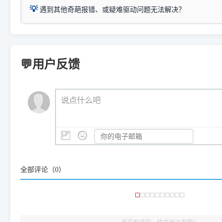
为
Canon G3020 Series
.
USB局域网共享方案。
💡
下载并打开本站自研的
【打印
疑难操作：
遇到其他奇葩报错、或疑难驱动问题无法解决？
详细图文指南：
如何查看自己电
三星 (Samsung)
进入左侧
「安装维护」
菜单；
共享报错完整修复教程：
0x0000011b报错手工解决办法
一键重启打印服务，清除各种顽固卡死、无法删除的打印队
您可以将您遇到的问题反馈给我们。请务必附带：
打印机完整型
：
Samsung SCX-3401、3405
等属于同系列，官方驱
在系统工具模块下，点击
【清
智能扫描并查看打印机当前的真实硬件端口；
⚠️ ARM架构笔记本提醒：若您的电脑是搭载骁龙处理器的超薄本、Su
遇到故障时的具体报错弹窗截图
。
Samsung SCX-3400 Series
.
（备选方案）通过"网络打印共享器"硬件可直接将传统USB打印
件将自动安全停止后台服务、
Windows ARM 系统设备，普通的 X86/X64 驱动将无法
新手免输命令行，一键呼出各种系统底层打印设置。
印机，多电脑连接不求人、不受补丁影响。
新启动打印引擎，一键彻底解
门的 ARM 专用驱动。普通电脑用户请忽略本条。
💬用户反馈
💡 这种情况特别多，这里不一一列举。
📬 统一反馈邮箱：
dyjqd@qq.com
官方免费下载入口：
https://www.dyjqd.com/api/down.htm
查看打印共享服务器 ＞
打印机工具箱下载地址：
（工具箱全面支持 Win7/8/10/11，终身免费，没有任何隐藏收费
https://www.dyjqd.com/ap
我们会有专人定期查收并整理高频疑难解答，感谢您的支持与厚爱
💡 通俗类比：
这就好比 iPhone 15、iPhone 15 Pro 外
说点什么吧
系统时，下载的都是同一个统称为"iOS 17"的安装包。这里的 510 Se
是它们共享的"系统"。
👨‍💻 站长有话说：
咱几乎每天都在远程帮网友安装各种打印机驱动。本站提供的驱
频使用的，要是驱动有错或者不能用，站长每天帮人装机时早就
大家反馈的问题也会及时验证修复，大家完全可以放心下载。
全部评论（
0
）
🎯 检验标准：只要驱动顺利装完，设备管理器内没有黄色感叹
出纸，就说明已经完美兼容，无需纠结显示名称上的细微差别