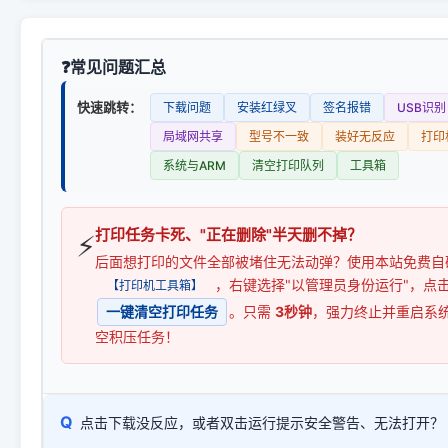
常见问题汇总
快速跳转：
下载问题
安装红绿叉
签名报错
USB识别
局域网共享
型号不一致
装好无反应
打印
系统与ARM
清空打印队列
工具箱
打印任务卡死、"正在删除"半天删不掉？
⚡
后面想打印的文件全部被堵住无法动弹？使用本站免费自
，右键选择"以管理员身份运行"，点
【打印机工具箱】
一键清空打印任务
。只需
3秒钟
，强力终止并重启系
空积压任务！
Q
点击下载没反应，或者双击运行提示安全警告、无法打开？