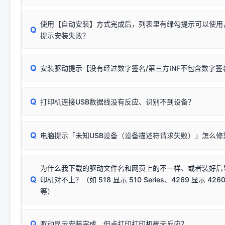
使用【自动安装】方式完成后，列表里有绿勾提示可以使用
Q
提示安装失败？
无需担心，这是正常现象。
Q
安装驱动提示【没有经过数字签名/第三方INF不包含数字
由于本站驱动包集成了32位和64位驱动，自动安装程序在运
数，并只安装与系统相匹配的那一部分：
Windows较新版本系统强制校验驱动的安全数字签名。部分
Q
往往会弹出此类提示。
打印机连接USB数据线没有反应、识别不到设备？
：代表与您当
✔ 可以使用了
动已安装成功。
🛡️ 本站驱动均经过严格签名。但由于微软系统安全限制，
部
请对照本站安装器左侧的图示进行排查：
：代表与本机系
✘ 安装失败
系统（如 Win10/Win11 最新版）已彻底不再识别老旧驱动的
Q
电脑提示「未知USB设备（设备描述符请求失败）」怎么修
首先确认打印机电源已开启，USB数据线两端已完全插紧；
（被自动跳过），并不影响正
致安装失败。请尝试以下方案：
若使用的是台式机，请优先插到电脑机箱的
后置原生USB接
结论：只要窗口里出现了任意一
出现该报错说明电脑读取不到打印机硬件信息。这通常和驱动
该报错是因为老款打印机官方使用的是旧版签名，新版 Win10/W
供电不足极易导致识别失败）；
窗口去打印测试即可。
为什么我下载的驱动文件名和网页上的不一样、或者装好后
查硬件连接：
容，而非文件安全性问题。
排除线材松动后，可尝试更换一条USB数据线，或在设备管
Q
印机对不上？（如 518 显示 510 Series、4269 显示 4260
将USB数据线两端全部拔下，重新插紧；
临时解决方案：
关闭系统驱动强制签名完整步骤
安装完成后可打印Windows系统测试页确认连通，参考：
如何打
硬件改动】刷新硬件列表。
等）
台式电脑请务必插在机箱后置USB插口，切勿使用前置插口
页图文教程
（提醒：此方式仅在安装老款驱动时临时开启，日常正常使用无需
关闭打印机电源，等待约5秒后重新开机，让系统重新握手
🟢 放心：这是正常匹配的官方驱动，通常可以顺利安装与
验。）
Q
驱动显示安装完成，但点打印打印机毫无反应？
尝试更换一条带双磁环屏蔽的优质打印线，劣质或老化的线