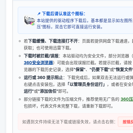
📌 下载后请认准这个图标：
本站提供的驱动程序下载后，基本都是显示如左图所
压"图标，双击它即可直接运行安装。
若
下载缓慢、下载连接打不开
：页面若提供网盘下载通道，
获取；也可使用迅雷下载。
下载时被拦截/误报
：本站驱动均为安全文件，部分浏览器（如 C
360安全浏览器
）可能会出现误报拦截。若提示拦截，请按
览器的下载历史记录，选择
"保留"
、
"仍要下载"
或
"恢复文件
运行或 360 提示阻止
：下载完成后，如果双击无法运行或
右键点击安装包，选择
「以管理员身份运行」
，或者在安全
运行"
或
"添加信任"
即可。
部分链接下载的文件为压缩文件，推荐使用无广告的
360
包损坏，代表文件未完整下载，请重新下载即可。
如遇到文件持续无法下载或链接失效，请点击右侧：
报错反