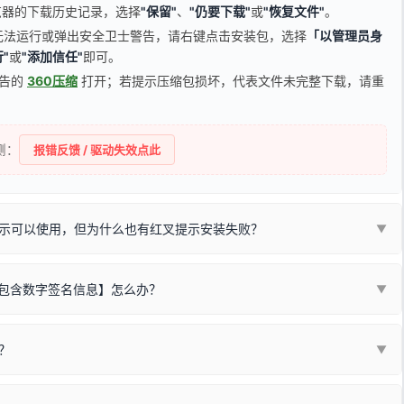
器的下载历史记录，选择
"保留"
、
"仍要下载"
或
"恢复文件"
。
无法运行或弹出安全卫士警告，请右键点击安装包，选择
「以管理员身
"
或
"添加信任"
即可。
广告的
360压缩
打开；若提示压缩包损坏，代表文件未完整下载，请重
侧：
报错反馈 / 驱动失效点此
示可以使用，但为什么也有红叉提示安装失败？
▼
不包含数字签名信息】怎么办？
▼
装程序在运行时会检测您的系统位数，并只安装与系统相匹配的那一部
字签名。部分老旧打印机的原厂驱动，往往会弹出此类提示。
？
代表与您当前电脑系统相兼容的驱动已安装成功。
▼
安全限制，
部分新版 Windows 系统（如 Win10/Win11 最新版）已
表与本机系统位数不兼容的驱动（被自动跳过），并不影响正常打印。
装失败。请尝试以下方案：
现了任意一个绿色对勾，直接关闭窗口去打印测试即可。