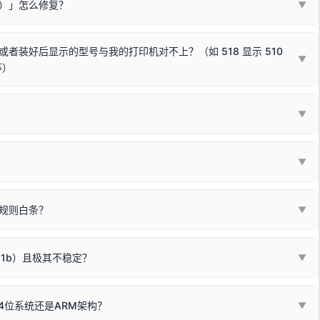
Win10/Win11 系统不再默认兼容，而非文件安全性问题。
败）」怎么修复？
▼
已完全插紧；
原生USB接口
（前置面板或拓展坞供电不足极易导致识别失败）；
参考：
如何打印Windows系统测试页图文教程
通常和驱动无关，请按以下步骤排查硬件连接：
常使用无需长期关闭系统安全校验。）
，或在设备管理器中点击【扫描检测硬件改动】刷新硬件列表。
装好后显示的型号与我的打印机对不上？（如 518 显示 510
▼
等）
使用前置插口或外接拓展坞；
统重新握手识别；
顺利安装与使用。
▼
或老化的线材是此问题的高发诱因。
因为品牌商在生产时，会将**外观和配置稍有不同，但内部核心芯片和打
列"。
口故障。详细图文请参考：
未知USB设备简易修复教程
*一套通用的驱动程序**。命名时，通常会采用这个系列中的**基础款
▼
器处于正常待机状态；
🔴 红灯
或
🟡 黄灯
闪烁/常亮，一般表示
拔机箱后置原生USB接口；
板，原稿朝下放置在玻璃面板上，按下带有复印标识
的按键测
规则白条？
▼
检查并
取消勾选「脱机使用打印机」
选项；
动包）：
箱，一键修复或清空打印队列。
电脑驱动、USB连接线或系统服务上；
请优先进行机身自检/复印进行判断：
属于同系列，官方驱动名称通常显示为
HP Smart Tank 510 Series
.
硬件故障。重装驱动无法解决，建议联系售后或商家。
11b）且极其不稳定？
▼
尽、硒鼓寿命终结；喷墨打印机可能墨盒干涸、喷头堵塞。
同系列，官方驱动名称通常显示为
HP DeskJet 2130 Series
.
需重新检测 Windows 系统测试页、端口或驱动配置。
式下报错 `0x0000011b` 或频繁脱机。
4位系统还是ARM架构？
▼
系列，官方驱动名称通常显示为
Epson L4260 Series
.
/无线或有线网络打印？（此连接模式最稳定）
查看。微薄佣金收益将全部用