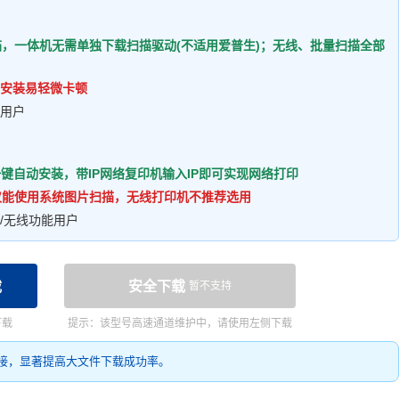
扫描，一体机无需单独下载扫描驱动(不适用爱普生)；无线、批量扫描全部
安装易轻微卡顿
的用户
键自动安装，带IP网络复印机输入IP即可实现网络打印
机仅能使用系统图片扫描，无线打印机不推荐选用
/无线功能用户
载
安全下载
暂不支持
下载
提示：该型号高速通道维护中，请使用左侧下载
接，显著提高大文件下载成功率。