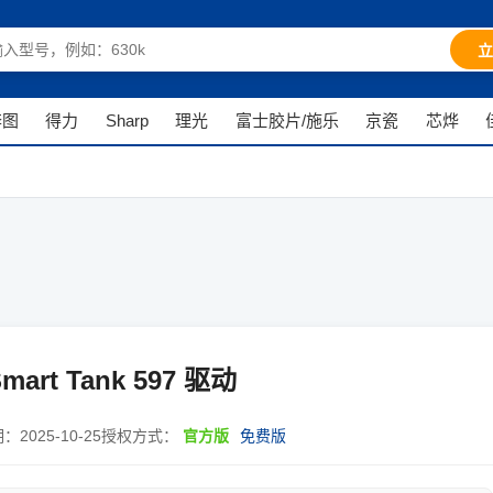
立
奔图
得力
Sharp
理光
富士胶片/施乐
京瓷
芯烨
art Tank 597 驱动
期：
2025-10-25
授权方式：
官方版
免费版