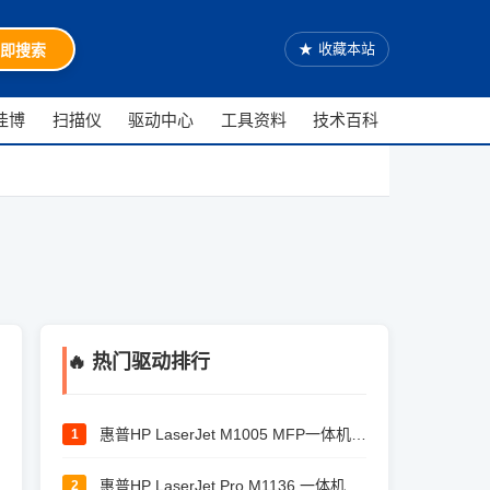
★
收藏本站
即搜索
佳博
扫描仪
驱动中心
工具资料
技术百科
🔥 热门驱动排行
惠普HP LaserJet M1005 MFP一体机驱动
1
惠普HP LaserJet Pro M1136 一体机驱动
2