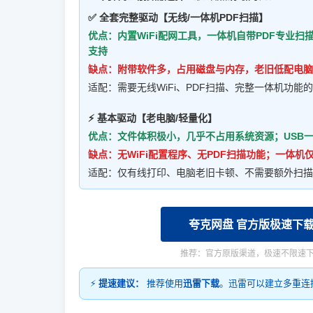
✅ 全套完整驱动【无线/一体机PDF扫描】
优点：内置WiFi配网工具，一体机自带PDF专业
支持
缺点：附带软件多，占用磁盘与内存，老旧低配电脑
适配：需要无线WiFi、PDF扫描、完整一体机功能
⚡ 基本驱动【老电脑/轻量化】
优点：文件体积极小，几乎不占用系统资源；USB一
缺点：无WiFi配置程序、无PDF扫描功能；一体
适配：仅有线打印、电脑老旧卡顿、不需要额外扫描
夸克网盘 官方版极速下
推荐：官方原版渠道，极速不限速
⚡
提速建议：
推荐使用
迅雷下载
。迅雷可以建立多重连