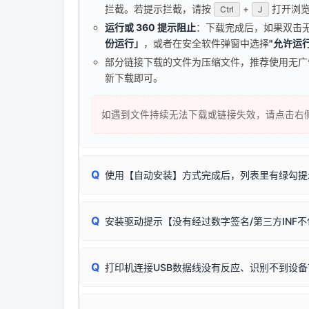
拦截。若提示拦截，请按
+
打开浏览
Ctrl
J
运行或 360 提示阻止
：下载完成后，如果双击
份运行」
，或者在安全软件弹窗中选择
"允许运行
部分链接下载的文件为压缩文件，推荐使用无
新下载即可。
如遇到文件持续无法下载或链接失效，请点击右
Q
使用【自动安装】方式完成后，列表里有绿勾提
无需担心，这是正常现象。
Q
安装驱动提示【没有经过数字签名/第三方INF
由于本站驱动包集成了32位和64位驱动，自动安
分：
Windows较新版本系统强制校验驱动的安全数
Q
打印机连接USB数据线没有反应、识别不到设备
：
✔ 可以使用了
🛡️ 本站驱动均经过严格签名。但由于微软系统
：代
✘ 安装失败
彻底不再识别老旧驱动的 SHA-1 签名
，导致安
请对照本站安装器左侧的图示进行排查：
结论：只要窗口里出