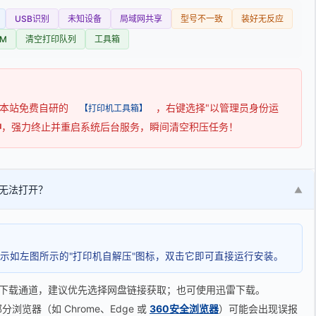
USB识别
未知设备
局域网共享
型号不一致
装好无反应
M
清空打印队列
工具箱
用本站免费自研的
，右键选择"以管理员身份运
【打印机工具箱】
钟
，强力终止并重启系统后台服务，瞬间清空积压任务！
无法打开？
▼
示如左图所示的"打印机自解压"图标，双击它即可直接运行安装。
下载通道，建议优先选择网盘链接获取；也可使用迅雷下载。
览器（如 Chrome、Edge 或
360安全浏览器
）可能会出现误报