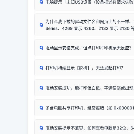
该报错是因为老款打印机官方使用的是旧版签名，新版 
Q
电脑提示「未知USB设备（设备描述符请求失
首先确认打印机电源已开启，USB数据线两端
临时解决方案：
关闭系统驱动强制签名完整步骤
若使用的是台式机，请优先插到电脑机箱的
后置
安装完成后可打印Windows系统测试页确认连通，
出现该报错说明电脑读取不到打印机硬件信息。这
（提醒：此方式仅在安装老款驱动时临时开启，日常正
排除线材松动后，可尝试更换一条USB数据线
为什么我下载的驱动文件名和网页上的不一样、或者
将USB数据线两端全部拔下，重新插紧；
Q
Series、4269 显示 4260、2132 显示 2130 
台式电脑请务必插在机箱后置USB插口，切勿
关闭打印机电源，等待约5秒后重新开机，让系
🟢 放心：这是正常匹配的官方驱动，通常可以
Q
驱动显示安装完成，但点打印打印机毫无反应？
尝试更换一条带双磁环屏蔽的优质打印线，劣质
这是打印机行业普遍采用的**官方命名规则**。
印功能基本一致**的几十款机型，划归为"同一个系
若进行上述操作后依然无效，可能为打印机主板接
建议通过简易自检，快速划分排查范围：
为了提高开发和维护效率，官方只会为该系列发布*
Q
打印机持续显示【脱机】，无法发起打印？
观察打印机指示灯：
🟢 绿灯常亮
通常代表机
型号**，或者在尾部加上
"Series（系列）"
标识。
缺纸、卡纸或耗材未能被识别。
简单尝试：关闭打印机电源，重启电脑，重新插
进行简易复印测试（限一体机）：掀开扫描仪盖
Q
驱动安装成功，能打印但白纸、字迹偏淡或出现
进入系统打印队列，点击顶部「打印机」菜单，
📌 行业常见典型例子（它们共用同一个官方驱
试。
若打印任务堆积卡死，可尝试使用本站免费工具
惠普 (HP)
✅ 复印正常 = 打印机硬件良好。故障通常出在
此现象通常与驱动无关，大多为耗材或硬件故障，
完整图文修复指导：
打印机显示脱机一键修复教程
：
HP Smart Tank 511、515、516、518
等
❌ 复印无反应/打印白纸 = 打印机本身存在
Q
多台电脑共享打印机，经常报错（如 0x00000
机身自检或复印同样不正常：激光机可能碳粉耗
：
HP DeskJet 2131、2132、2138
等属于
分步排查方案：
驱动装好无法打印完整排查方案
机身单独测试一切正常，唯独电脑打印时出现异常：
Windows安全补丁更新后，极易导致局域网USB共享模
爱普生 (Epson)
Q
驱动安装提示不兼容，如何查看电脑是32位、6
：
Epson L4266、L4268、L4269
等属于同
✅ 建议首先自查：打印机本身是否支持WiFi
如果您需要选购更换硒鼓或墨盒等，可点击右侧链接