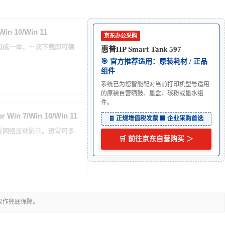
in 10/Win 11
京东办公采购
打包成一体，一次下载即可搞
惠普HP Smart Tank 597
🎯 官方推荐适用：原装耗材 / 正品
组件
系统已为您智能配对当前打印机型号适用
的原装自营硒鼓、墨盒、碳粉或墨水组
件。
Win 7/Win 10/Win 11
🧾 正规增值税发票
|
🏢 企业采购首选
能受网络波动影响。迅雷可多
🛒 前往京东自营购买 ＞
仅作兜底保障。