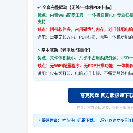
✅ 全套完整驱动【无线/一体机PDF扫描】
优点：内置WiFi配网工具，一体机自带PDF专业
支持
缺点：附带软件多，占用磁盘与内存，老旧低配电脑
适配：需要无线WiFi、PDF扫描、完整一体机功能
⚡ 基本驱动【老电脑/轻量化】
优点：文件体积极小，几乎不占用系统资源；USB一
缺点：无WiFi配置程序、无PDF扫描功能；一体
适配：仅有线打印、电脑老旧卡顿、不需要额外扫描
夸克网盘 官方版极速下
推荐：官方原版渠道，极速不限速
⚡
提速建议：
推荐使用
迅雷下载
。迅雷可以建立多重连