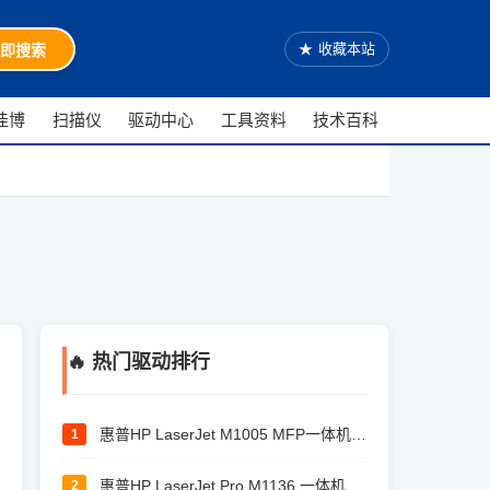
★
收藏本站
即搜索
佳博
扫描仪
驱动中心
工具资料
技术百科
🔥 热门驱动排行
惠普HP LaserJet M1005 MFP一体机驱动
1
惠普HP LaserJet Pro M1136 一体机驱动
2