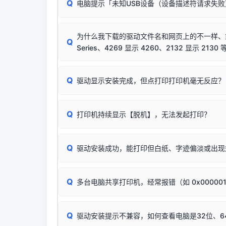
该报错是因为老款打印机官方使用的是旧版签名，新版 
Q
电脑提示「未知USB设备（设备描述符请求失
首先确认打印机电源已开启，USB数据线两端
临时解决方案：
关闭系统驱动强制签名完整步骤
若使用的是台式机，请优先插到电脑机箱的
后置
安装完成后可打印Windows系统测试页确认连通，
出现该报错说明电脑读取不到打印机硬件信息。这
（提醒：此方式仅在安装老款驱动时临时开启，日常正
排除线材松动后，可尝试更换一条USB数据线
为什么我下载的驱动文件名和网页上的不一样、或者
将USB数据线两端全部拔下，重新插紧；
Q
Series、4269 显示 4260、2132 显示 2130 
台式电脑请务必插在机箱后置USB插口，切勿
关闭打印机电源，等待约5秒后重新开机，让系
🟢 放心：这是正常匹配的官方驱动，通常可以
Q
驱动显示安装完成，但点打印打印机毫无反应？
尝试更换一条带双磁环屏蔽的优质打印线，劣质
这是打印机行业普遍采用的**官方命名规则**。
印功能基本一致**的几十款机型，划归为"同一个系
若进行上述操作后依然无效，可能为打印机主板接
建议通过简易自检，快速划分排查范围：
为了提高开发和维护效率，官方只会为该系列发布*
Q
打印机持续显示【脱机】，无法发起打印？
观察打印机指示灯：
🟢 绿灯常亮
通常代表机
型号**，或者在尾部加上
"Series（系列）"
标识。
缺纸、卡纸或耗材未能被识别。
简单尝试：关闭打印机电源，重启电脑，重新插
进行简易复印测试（限一体机）：掀开扫描仪盖
Q
驱动安装成功，能打印但白纸、字迹偏淡或出现
进入系统打印队列，点击顶部「打印机」菜单，
📌 行业常见典型例子（它们共用同一个官方驱
试。
若打印任务堆积卡死，可尝试使用本站免费工具
惠普 (HP)
✅ 复印正常 = 打印机硬件良好。故障通常出在
此现象通常与驱动无关，大多为耗材或硬件故障，
完整图文修复指导：
打印机显示脱机一键修复教程
：
HP Smart Tank 511、515、516、518
等
❌ 复印无反应/打印白纸 = 打印机本身存在
Q
多台电脑共享打印机，经常报错（如 0x00000
机身自检或复印同样不正常：激光机可能碳粉耗
：
HP DeskJet 2131、2132、2138
等属于
分步排查方案：
驱动装好无法打印完整排查方案
机身单独测试一切正常，唯独电脑打印时出现异常：
Windows安全补丁更新后，极易导致局域网USB共享模
爱普生 (Epson)
Q
驱动安装提示不兼容，如何查看电脑是32位、6
：
Epson L4266、L4268、L4269
等属于同
✅ 建议首先自查：打印机本身是否支持WiFi
如果您需要选购更换硒鼓或墨盒等，可点击右侧链接