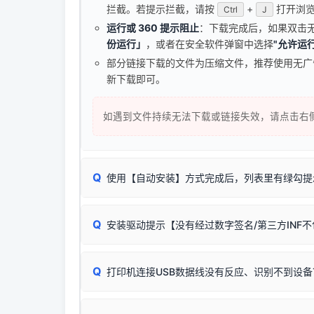
拦截。若提示拦截，请按
+
打开浏览
Ctrl
J
运行或 360 提示阻止
：下载完成后，如果双击
份运行」
，或者在安全软件弹窗中选择
"允许运行
部分链接下载的文件为压缩文件，推荐使用无
新下载即可。
如遇到文件持续无法下载或链接失效，请点击右
Q
使用【自动安装】方式完成后，列表里有绿勾提
无需担心，这是正常现象。
Q
安装驱动提示【没有经过数字签名/第三方INF
由于本站驱动包集成了32位和64位驱动，自动安
分：
Windows较新版本系统强制校验驱动的安全数
Q
打印机连接USB数据线没有反应、识别不到设备
：
✔ 可以使用了
🛡️ 本站驱动均经过严格签名。但由于微软系统
：代
✘ 安装失败
彻底不再识别老旧驱动的 SHA-1 签名
，导致安
请对照本站安装器左侧的图示进行排查：
结论：只要窗口里出