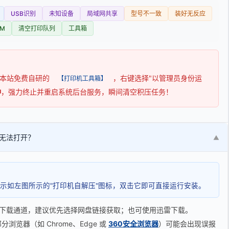
USB识别
未知设备
局域网共享
型号不一致
装好无反应
M
清空打印队列
工具箱
用本站免费自研的
，右键选择"以管理员身份运
【打印机工具箱】
钟
，强力终止并重启系统后台服务，瞬间清空积压任务！
无法打开？
▼
示如左图所示的"打印机自解压"图标，双击它即可直接运行安装。
下载通道，建议优先选择网盘链接获取；也可使用迅雷下载。
览器（如 Chrome、Edge 或
360安全浏览器
）可能会出现误报