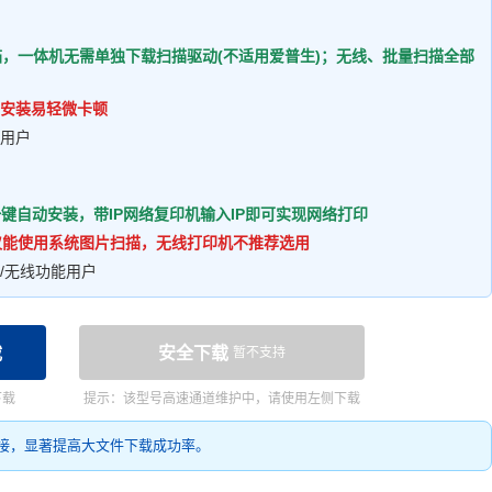
扫描，一体机无需单独下载扫描驱动(不适用爱普生)；无线、批量扫描全部
安装易轻微卡顿
的用户
键自动安装，带IP网络复印机输入IP即可实现网络打印
机仅能使用系统图片扫描，无线打印机不推荐选用
/无线功能用户
载
安全下载
暂不支持
下载
提示：该型号高速通道维护中，请使用左侧下载
接，显著提高大文件下载成功率。