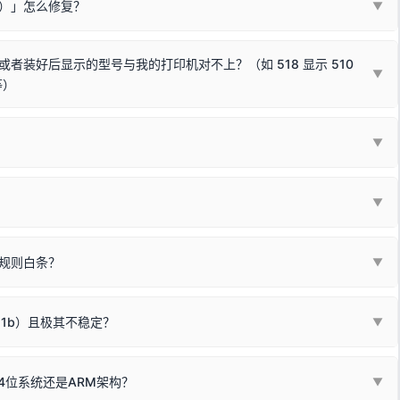
Win10/Win11 系统不再默认兼容，而非文件安全性问题。
败）」怎么修复？
▼
已完全插紧；
原生USB接口
（前置面板或拓展坞供电不足极易导致识别失败）；
参考：
如何打印Windows系统测试页图文教程
通常和驱动无关，请按以下步骤排查硬件连接：
常使用无需长期关闭系统安全校验。）
，或在设备管理器中点击【扫描检测硬件改动】刷新硬件列表。
装好后显示的型号与我的打印机对不上？（如 518 显示 510
▼
等）
使用前置插口或外接拓展坞；
统重新握手识别；
顺利安装与使用。
▼
或老化的线材是此问题的高发诱因。
因为品牌商在生产时，会将**外观和配置稍有不同，但内部核心芯片和打
列"。
口故障。详细图文请参考：
未知USB设备简易修复教程
*一套通用的驱动程序**。命名时，通常会采用这个系列中的**基础款
▼
器处于正常待机状态；
🔴 红灯
或
🟡 黄灯
闪烁/常亮，一般表示
拔机箱后置原生USB接口；
板，原稿朝下放置在玻璃面板上，按下带有复印标识
的按键测
规则白条？
▼
检查并
取消勾选「脱机使用打印机」
选项；
动包）：
箱，一键修复或清空打印队列。
电脑驱动、USB连接线或系统服务上；
请优先进行机身自检/复印进行判断：
属于同系列，官方驱动名称通常显示为
HP Smart Tank 510 Series
.
硬件故障。重装驱动无法解决，建议联系售后或商家。
11b）且极其不稳定？
▼
尽、硒鼓寿命终结；喷墨打印机可能墨盒干涸、喷头堵塞。
同系列，官方驱动名称通常显示为
HP DeskJet 2130 Series
.
需重新检测 Windows 系统测试页、端口或驱动配置。
式下报错 `0x0000011b` 或频繁脱机。
4位系统还是ARM架构？
▼
系列，官方驱动名称通常显示为
Epson L4260 Series
.
/无线或有线网络打印？（此连接模式最稳定）
查看。微薄佣金收益将全部用