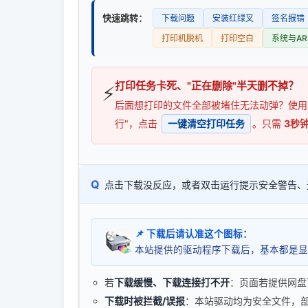
快速跳转：
下载问题
安装红绿叉
签名报错
打印机脱机
打印空白
系统与AR
打印任务卡死、"正在删除"半天删不掉？
⚡
后面想打印的文件全部被堵住无法动弹？使
行"，点击
一键清空打印任务
。只需
3秒
Q
点击下载没反应，或者双击运行提示安全警告、
📌 下载后请认准这个图标：
本站提供的驱动程序下载后，基本都是显
若
下载缓慢、下载连接打不开
：页面若提供网盘
下载时被拦截/误报
：本站驱动均为安全文件，部分浏