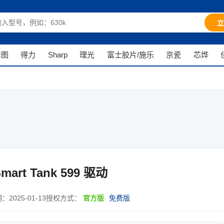
立
奔图
得力
Sharp
理光
富士胶片/施乐
京瓷
芯烨
art Tank 599 驱动
期：
2025-01-13
授权方式：
官方版
免费版