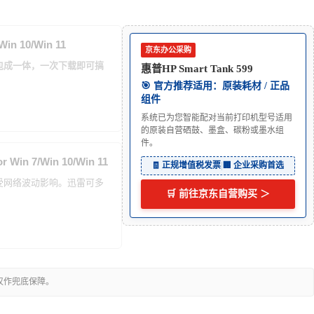
in 10/Win 11
京东办公采购
打包成一体，一次下载即可搞
惠普HP Smart Tank 599
🎯 官方推荐适用：原装耗材 / 正品
组件
系统已为您智能配对当前打印机型号适用
的原装自营硒鼓、墨盒、碳粉或墨水组
件。
Win 7/Win 10/Win 11
🧾 正规增值税发票
|
🏢 企业采购首选
能受网络波动影响。迅雷可多
🛒 前往京东自营购买 ＞
仅作兜底保障。